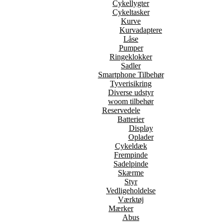
Cykellygter
Cykeltasker
Kurve
Kurvadaptere
Låse
Pumper
Ringeklokker
Sadler
Smartphone Tilbehør
Tyverisikring
Diverse udstyr
woom tilbehør
Reservedele
Batterier
Display
Oplader
Cykeldæk
Frempinde
Sadelpinde
Skærme
Styr
Vedligeholdelse
Værktøj
Mærker
Abus