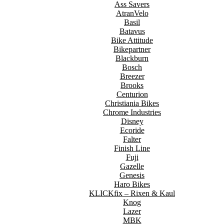
Ass Savers
AtranVelo
Basil
Batavus
Bike Attitude
Bikepartner
Blackburn
Bosch
Breezer
Brooks
Centurion
Christiania Bikes
Chrome Industries
Disney
Ecoride
Falter
Finish Line
Fuji
Gazelle
Genesis
Haro Bikes
KLICKfix – Rixen & Kaul
Knog
Lazer
MBK