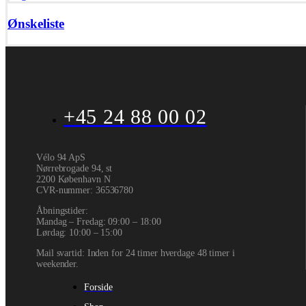
Ønskeliste
+45 24 88 00 02
Vélo 94 ApS
Nørrebrogade 94, st
2200 København N
CVR-nummer
:
36536780
Åbningstider:
Mandag – Fredag: 09:00 – 18:00
Lørdag: 10:00 – 15:00
Mail svartid: Inden for 24 timer hverdage 48 timer i
weekender.
Forside