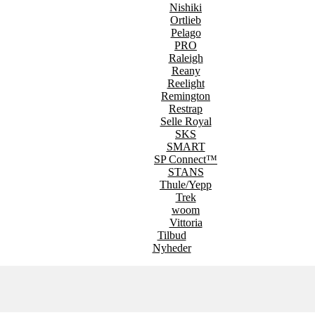
Nishiki
Ortlieb
Pelago
PRO
Raleigh
Reany
Reelight
Remington
Restrap
Selle Royal
SKS
SMART
SP Connect™
STANS
Thule/Yepp
Trek
woom
Vittoria
Tilbud
Nyheder