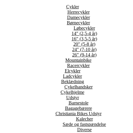
Cykler
Herrecykler
Damecykler
Børnecykler
Løbecykler
14″ (2,5-4 år)
16″ (3,5-5 år)
20″ (5-8 år)
24″ (7-10 år)
26″ (9-14 år)
Mountainbike
Racercykler
Elcykler
Ladcykler
Beklædning
Cykelhandsker
Cykelhjelme
Udstyr
Barnestole
Bagagebærere
Christiania Bikes Udstyr
Kalecher
Sæde og fastspændelse
Diverse