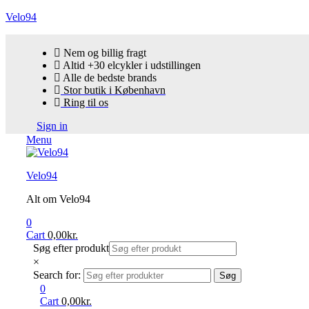
Velo94
Nem og billig fragt
Altid +30 elcykler i udstillingen
Alle de bedste brands
Stor butik i København
Ring til os
Sign in
Menu
Velo94
Alt om Velo94
0
Cart
0,00
kr.
Søg efter produkt
×
Search for:
Søg
0
Cart
0,00
kr.