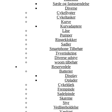
Sæde og fastspændelse
Diverse
Cykellygter
Cykeltasker
Kurve
Kurvadaptere
Låse
Pumper
Ringeklokker
Sadler
Smartphone Tilbehør
Tyverisikring
Diverse udstyr
woom tilbehør
Reservedele
Batterier
Display
Oplader
Cykeldæk
Frempinde
Sadelpinde
Skærme
Styr
Vedligeholdelse
Værktøj