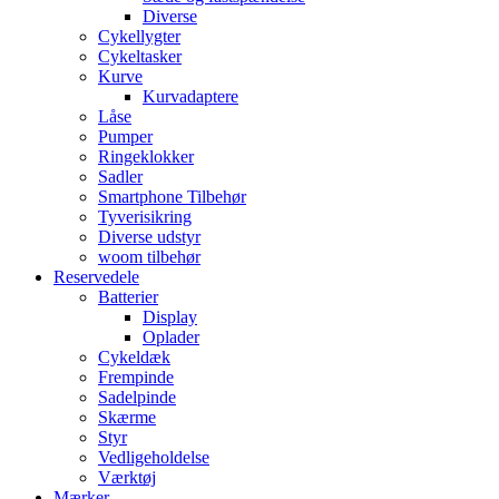
Diverse
Cykellygter
Cykeltasker
Kurve
Kurvadaptere
Låse
Pumper
Ringeklokker
Sadler
Smartphone Tilbehør
Tyverisikring
Diverse udstyr
woom tilbehør
Reservedele
Batterier
Display
Oplader
Cykeldæk
Frempinde
Sadelpinde
Skærme
Styr
Vedligeholdelse
Værktøj
Mærker