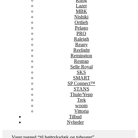
Knog
Lazer
MBK
Nishiki
Ortlieb
Pelago
PRO
Raleigh
Reany
Reelight
Remington
Restrap
Selle Royal
SKS
SMART
SP Connect™
STANS
Thule/Yepp
Trek
woom
Vittoria
Tilbud
Nyheder
Varer tagged “til højtryksdæk og tubuarer”