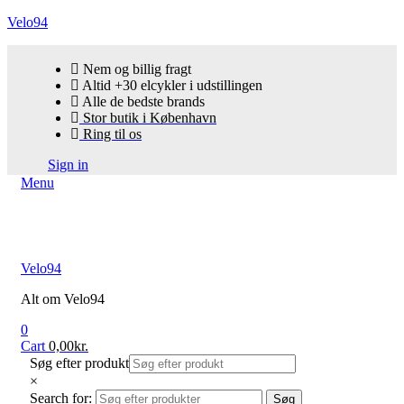
Velo94
Nem og billig fragt
Altid +30 elcykler i udstillingen
Alle de bedste brands
Stor butik i København
Ring til os
Sign in
Menu
Velo94
Alt om Velo94
0
Cart
0,00
kr.
Søg efter produkt
×
Search for:
Søg