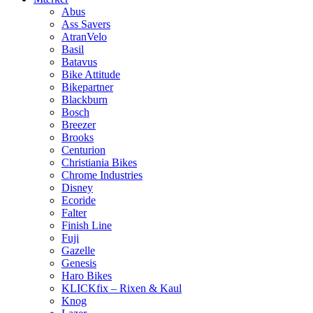
Abus
Ass Savers
AtranVelo
Basil
Batavus
Bike Attitude
Bikepartner
Blackburn
Bosch
Breezer
Brooks
Centurion
Christiania Bikes
Chrome Industries
Disney
Ecoride
Falter
Finish Line
Fuji
Gazelle
Genesis
Haro Bikes
KLICKfix – Rixen & Kaul
Knog