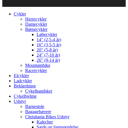
Cykler
Herrecykler
Damecykler
Børnecykler
Løbecykler
14″ (2,5-4 år)
16″ (3,5-5 år)
20″ (5-8 år)
24″ (7-10 år)
26″ (9-14 år)
Mountainbike
Racercykler
Elcykler
Ladcykler
Beklædning
Cykelhandsker
Cykelhjelme
Udstyr
Barnestole
Bagagebærere
Christiania Bikes Udstyr
Kalecher
Sæde og fastspændelse