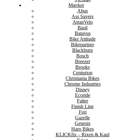
Mærker
Abus
Ass Savers
AtranVelo
Basil
Batavus
Bike Attitude
Bikepartner
Blackburn
Bosch
Breezer
Brooks
Centurion
Christiania Bikes
Chrome Industries
Disney
Ecoride
Falter
Finish Line
Fuji
Gazelle
Genesis
Haro Bikes
KLICKfix – Rixen & Kaul