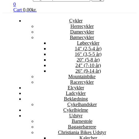
0
Cart
0,00
kr.
Cykler
Herrecykler
Damecykler
Børnecykler
Løbecykler
14″ (2,5-4 år)
16″ (3,5-5 år)
20″ (5-8 år)
24″ (7-10 år)
26″ (9-14 år)
Mountainbike
Racercykler
Elcykler
Ladcykler
Beklædning
Cykelhandsker
Cykelhjelme
Udstyr
Barnestole
Bagagebærere
Christiania Bikes Udstyr
Kalecher