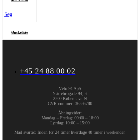
Min konto
Søg
Ønskeliste
+45 24 88 00 02
Vélo 94 ApS
Nørrebrogade 94, st
2200 København N
CVR-nummer
:
36536780
Åbningstider:
Mandag – Fredag: 09:00 – 18:00
Lørdag: 10:00 – 15:00
Mail svartid: Inden for 24 timer hverdage 48 timer i weekender.