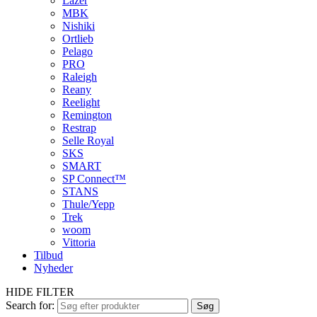
Lazer
MBK
Nishiki
Ortlieb
Pelago
PRO
Raleigh
Reany
Reelight
Remington
Restrap
Selle Royal
SKS
SMART
SP Connect™
STANS
Thule/Yepp
Trek
woom
Vittoria
Tilbud
Nyheder
HIDE FILTER
Search for:
Søg