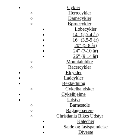
Cykler
Herrecykler
Damecykler
Børnecykler
Løbecykler
14″ (2,5-4 år)
16″ (3,5-5 år)
20″ (5-8 år)
24″ (7-10 år)
26″ (9-14 år)
Mountainbike
Racercykler
Elcykler
Ladcykler
Beklædning
Cykelhandsker
Cykelhjelme
Udstyr
Barnestole
Bagagebærere
Christiania Bikes Udstyr
Kalecher
Sæde og fastspændelse
Diverse