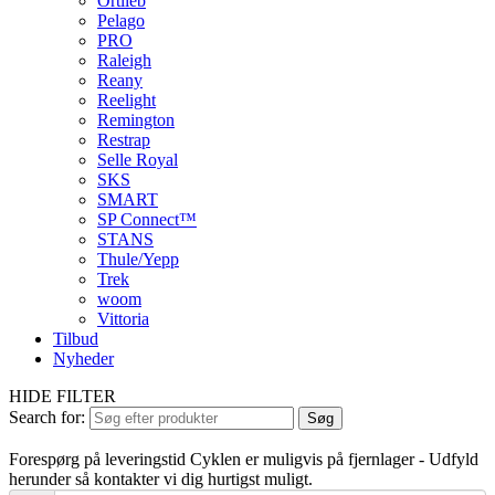
Ortlieb
Pelago
PRO
Raleigh
Reany
Reelight
Remington
Restrap
Selle Royal
SKS
SMART
SP Connect™
STANS
Thule/Yepp
Trek
woom
Vittoria
Tilbud
Nyheder
HIDE FILTER
Search for:
Søg
Forespørg på leveringstid
Cyklen er muligvis på fjernlager - Udfyld
herunder så kontakter vi dig hurtigst muligt.