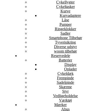
Cykellygter
Cykeltasker
Kurve
Kurvadaptere
Låse
Pumper
Ringeklokker
Sadler
Smartphone Tilbehør
Tyverisikring
Diverse udstyr
woom tilbehør
Reservedele
Batterier
Display
Oplader
Cykeldæk
Frempinde
Sadelpinde
Skærme
Styr
Vedligeholdelse
Værktøj
Mærker
Abus