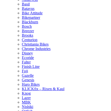
Basil
Batavus
Bike Attitude
Bikepartner
Blackburn
Bosch
Breezer
Brooks
Centurion
Christiania Bikes
Chrome Industries
Disney
Ecoride
Falter
Finish Line
Fuji
Gazelle
Genesis
Haro Bikes
KLICKfix – Rixen & Kaul
Knog
Lazer
MBK
Nishiki