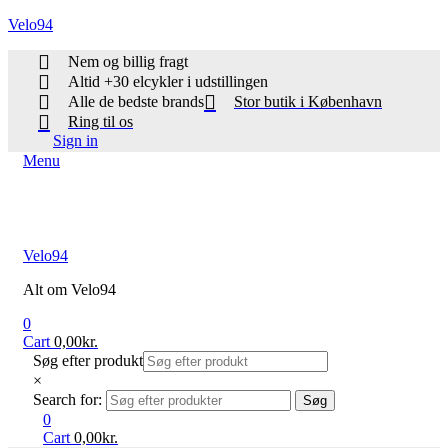
Velo94
Nem og billig fragt
Altid +30 elcykler i udstillingen
Alle de bedste brands
Stor butik i København
Ring til os
Sign in
Menu
Velo94
Alt om Velo94
0
Cart
0,00
kr.
Søg efter produkt
×
Search for:
Søg
0
Cart
0,00
kr.