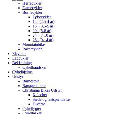
Herrecykler
Damecykler
Børnecykler
Løbecykler
14″ (2,5-4 år)
16″ (3,5-5 år)
20″ (5-8 år)
24″ (7-10 år)
26″ (9-14 år)
Mountainbike
Racercykler
Elcykler
Ladcykler
Beklædning
Cykelhandsker
Cykelhjelme
Udstyr
Barnestole
Bagagebærere
Christiania Bikes Udstyr
Kalecher
Sæde og fastspændelse
Diverse
Cykellygter
Cykeltasker