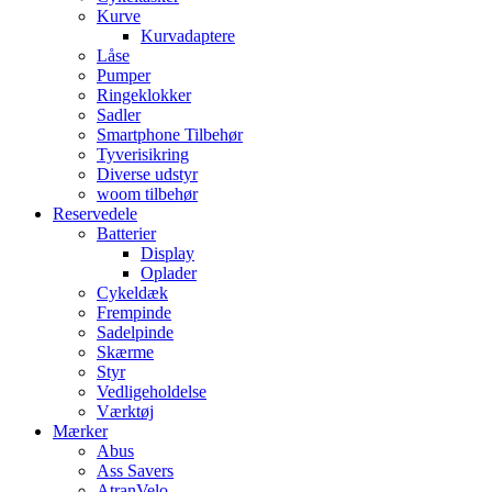
Kurve
Kurvadaptere
Låse
Pumper
Ringeklokker
Sadler
Smartphone Tilbehør
Tyverisikring
Diverse udstyr
woom tilbehør
Reservedele
Batterier
Display
Oplader
Cykeldæk
Frempinde
Sadelpinde
Skærme
Styr
Vedligeholdelse
Værktøj
Mærker
Abus
Ass Savers
AtranVelo