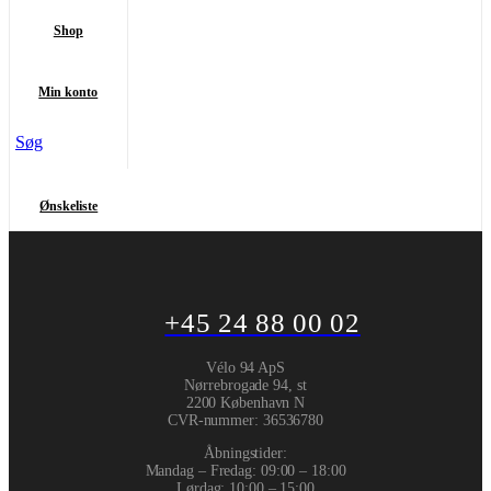
Shop
Min konto
Søg
Ønskeliste
+45 24 88 00 02
Vélo 94 ApS
Nørrebrogade 94, st
2200 København N
CVR-nummer
:
36536780
Åbningstider:
Mandag – Fredag: 09:00 – 18:00
Lørdag: 10:00 – 15:00