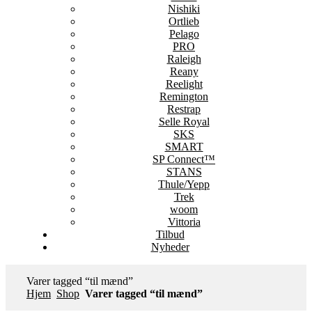
Nishiki
Ortlieb
Pelago
PRO
Raleigh
Reany
Reelight
Remington
Restrap
Selle Royal
SKS
SMART
SP Connect™
STANS
Thule/Yepp
Trek
woom
Vittoria
Tilbud
Nyheder
Varer tagged “til mænd”
Hjem
Shop
Varer tagged “til mænd”