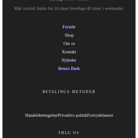
Mail svartid: Inden for 24 timer hverdage 48 timer i weekender.
Forside
Shop
Om os
Kontakt
Nyheder
Resurs Bank
BETALINGS METODER
Handelsbetingelser
Privatlivs politik
Fortrydelsesret
FØLG OS