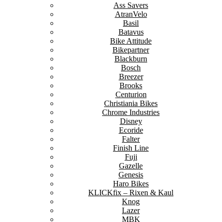
Ass Savers
AtranVelo
Basil
Batavus
Bike Attitude
Bikepartner
Blackburn
Bosch
Breezer
Brooks
Centurion
Christiania Bikes
Chrome Industries
Disney
Ecoride
Falter
Finish Line
Fuji
Gazelle
Genesis
Haro Bikes
KLICKfix – Rixen & Kaul
Knog
Lazer
MBK