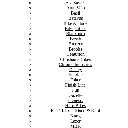
Ass Savers
AtranVelo
Basil
Batavus
Bike Attitude
Bikepartner
Blackburn
Bosch
Breezer
Brooks
Centurion
Christiania Bikes
Chrome Industries
Disney
Ecoride
Falter
Finish Line
Fuji
Gazelle
Genesis
Haro Bikes
KLICKfix – Rixen & Kaul
Knog
Lazer
MBK