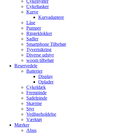
Cykellygter
Cykeltasker
Kurve
Kurvadaptere
Låse
Pumper
Ringeklokker
Sadler
Smartphone Tilbehør
Tyverisikring
Diverse udstyr
woom tilbehør
Reservedele
Batterier
Display
Oplader
Cykeldæk
Frempinde
Sadelpinde
Skærme
Styr
Vedligeholdelse
Værktøj
Mærker
Abus