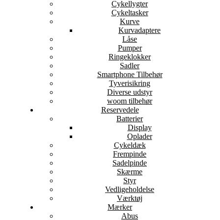
Cykellygter
Cykeltasker
Kurve
Kurvadaptere
Låse
Pumper
Ringeklokker
Sadler
Smartphone Tilbehør
Tyverisikring
Diverse udstyr
woom tilbehør
Reservedele
Batterier
Display
Oplader
Cykeldæk
Frempinde
Sadelpinde
Skærme
Styr
Vedligeholdelse
Værktøj
Mærker
Abus