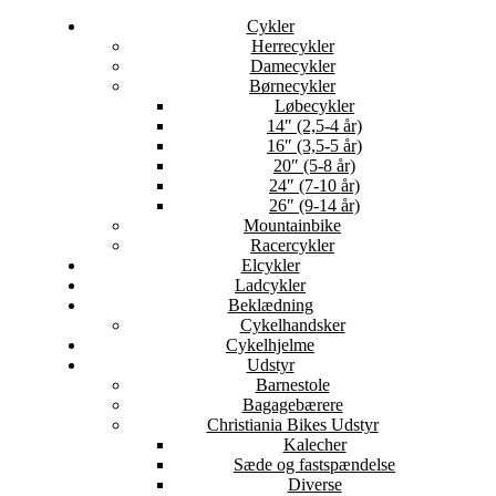
Cykler
Herrecykler
Damecykler
Børnecykler
Løbecykler
14″ (2,5-4 år)
16″ (3,5-5 år)
20″ (5-8 år)
24″ (7-10 år)
26″ (9-14 år)
Mountainbike
Racercykler
Elcykler
Ladcykler
Beklædning
Cykelhandsker
Cykelhjelme
Udstyr
Barnestole
Bagagebærere
Christiania Bikes Udstyr
Kalecher
Sæde og fastspændelse
Diverse