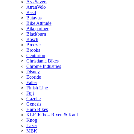
Ass Savers
AtranVelo
Basil
Batavus
Bike Attitude
Bikepartner
Blackburn
Bosch
Breezer
Brooks
Centurion
Christiania Bikes
Chrome Industries
Disney
Ecoride
Falter
Finish Line
Fuji
Gazelle
Genesis
Haro Bikes
KLICKfix – Rixen & Kaul
Knog
Lazer
MBK