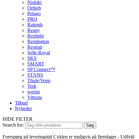
Nishiki
Ortlieb
Pelago
PRO
Raleigh
Reany
Reelight
Remington
Restrap
Selle Royal
SKS
SMART
SP Connect™
STANS
Thule/Yepp
Trek
woom
Vittoria
Tilbud
Nyheder
HIDE FILTER
Search for:
Søg
Forespørg på leveringstid
Cyklen er muligvis på fjernlager - Udfyld