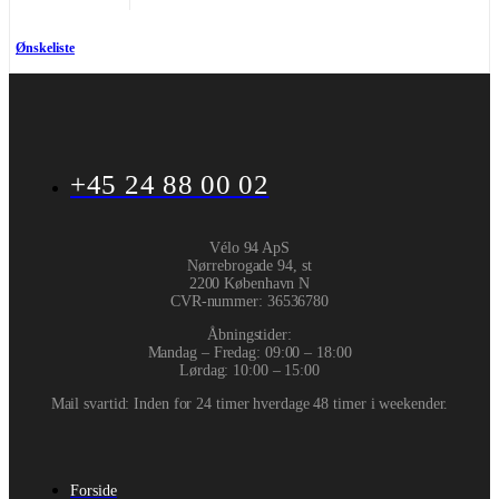
Ønskeliste
+45 24 88 00 02
Vélo 94 ApS
Nørrebrogade 94, st
2200 København N
CVR-nummer
:
36536780
Åbningstider:
Mandag – Fredag: 09:00 – 18:00
Lørdag: 10:00 – 15:00
Mail svartid: Inden for 24 timer hverdage 48 timer i weekender.
Forside