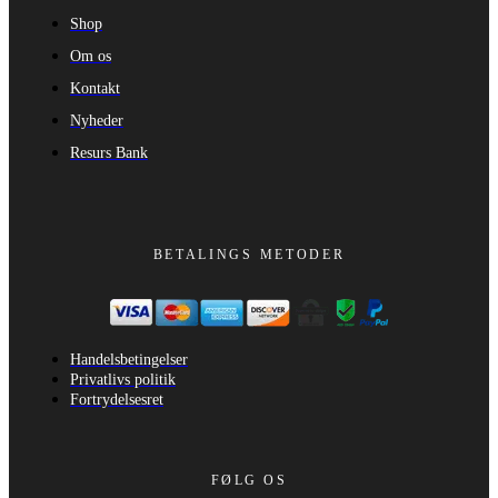
Shop
Om os
Kontakt
Nyheder
Resurs Bank
BETALINGS METODER
Handelsbetingelser
Privatlivs politik
Fortrydelsesret
FØLG OS