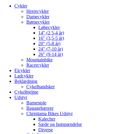
Cykler
Herrecykler
Damecykler
Børnecykler
Løbecykler
14″ (2,5-4 år)
16″ (3,5-5 år)
20″ (5-8 år)
24″ (7-10 år)
26″ (9-14 år)
Mountainbike
Racercykler
Elcykler
Ladcykler
Beklædning
Cykelhandsker
Cykelhjelme
Udstyr
Barnestole
Bagagebærere
Christiania Bikes Udstyr
Kalecher
Sæde og fastspændelse
Diverse