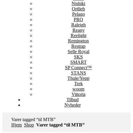
Nishiki
Ortlieb
Pelago
PRO
Raleigh
Reany
Reelight
Remington
Restrap
Selle Royal
SKS
SMART
SP Connect™
STANS
Thule/Yepp
Trek
woom
Vittoria
Tilbud
Nyheder
Varer tagged “til MTB”
Hjem
Shop
Varer tagged “til MTB”