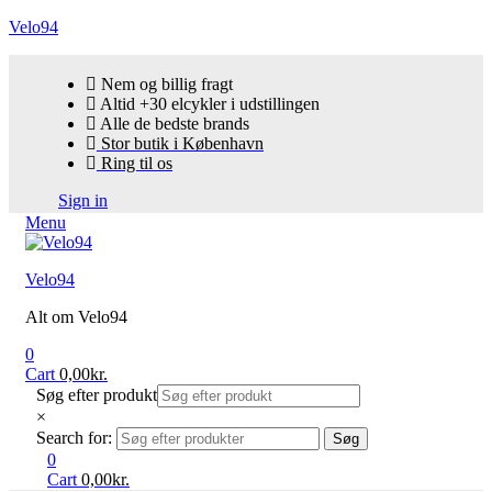
Velo94
Nem og billig fragt
Altid +30 elcykler i udstillingen
Alle de bedste brands
Stor butik i København
Ring til os
Sign in
Menu
Velo94
Alt om Velo94
0
Cart
0,00
kr.
Søg efter produkt
×
Search for:
Søg
0
Cart
0,00
kr.