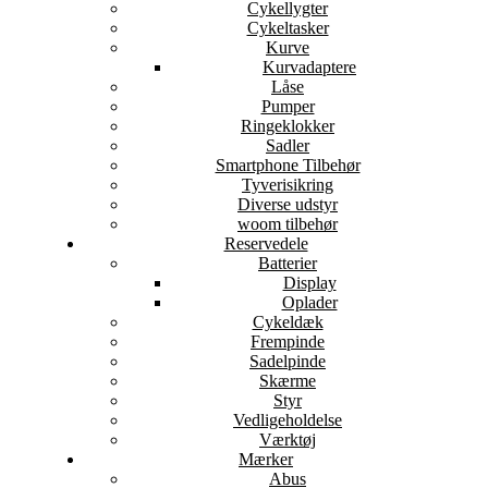
Cykellygter
Cykeltasker
Kurve
Kurvadaptere
Låse
Pumper
Ringeklokker
Sadler
Smartphone Tilbehør
Tyverisikring
Diverse udstyr
woom tilbehør
Reservedele
Batterier
Display
Oplader
Cykeldæk
Frempinde
Sadelpinde
Skærme
Styr
Vedligeholdelse
Værktøj
Mærker
Abus