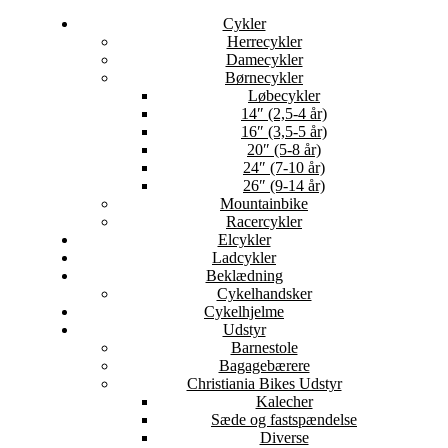
Cykler
Herrecykler
Damecykler
Børnecykler
Løbecykler
14″ (2,5-4 år)
16″ (3,5-5 år)
20″ (5-8 år)
24″ (7-10 år)
26″ (9-14 år)
Mountainbike
Racercykler
Elcykler
Ladcykler
Beklædning
Cykelhandsker
Cykelhjelme
Udstyr
Barnestole
Bagagebærere
Christiania Bikes Udstyr
Kalecher
Sæde og fastspændelse
Diverse