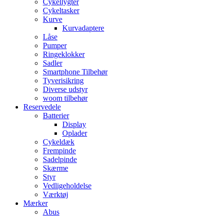
Cykellygter
Cykeltasker
Kurve
Kurvadaptere
Låse
Pumper
Ringeklokker
Sadler
Smartphone Tilbehør
Tyverisikring
Diverse udstyr
woom tilbehør
Reservedele
Batterier
Display
Oplader
Cykeldæk
Frempinde
Sadelpinde
Skærme
Styr
Vedligeholdelse
Værktøj
Mærker
Abus