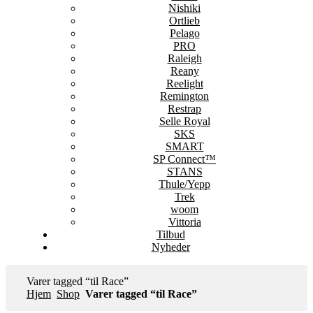
Nishiki
Ortlieb
Pelago
PRO
Raleigh
Reany
Reelight
Remington
Restrap
Selle Royal
SKS
SMART
SP Connect™
STANS
Thule/Yepp
Trek
woom
Vittoria
Tilbud
Nyheder
Varer tagged “til Race”
Hjem
Shop
Varer tagged “til Race”