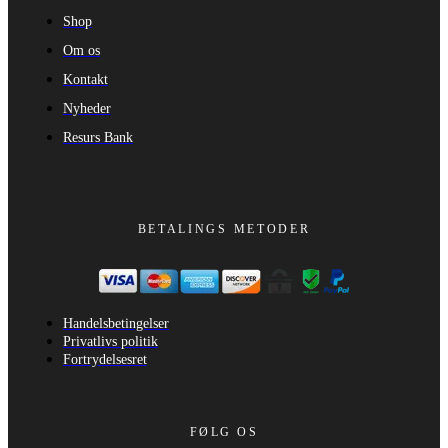
Shop
Om os
Kontakt
Nyheder
Resurs Bank
BETALINGS METODER
Handelsbetingelser
Privatlivs politik
Fortrydelsesret
FØLG OS