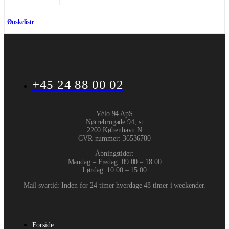
Ønskeliste
+45 24 88 00 02
Vélo 94 ApS
Nørrebrogade 94, st
2200 København N
CVR-nummer
:
36536780
Åbningstider:
Mandag – Fredag: 09:00 – 18:00
Lørdag: 10:00 – 15:00
Mail svartid: Inden for 24 timer hverdage 48 timer i weekender.
Forside