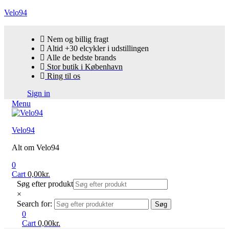
Velo94
Nem og billig fragt
Altid +30 elcykler i udstillingen
Alle de bedste brands
Stor butik i København
Ring til os
Sign in
Menu
Velo94
Alt om Velo94
0
Cart
0,00
kr.
Søg efter produkt
×
Search for:
Søg
0
Cart
0,00
kr.