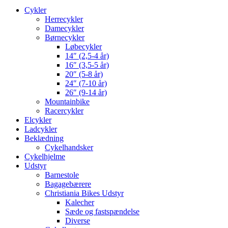
Cykler
Herrecykler
Damecykler
Børnecykler
Løbecykler
14″ (2,5-4 år)
16″ (3,5-5 år)
20″ (5-8 år)
24″ (7-10 år)
26″ (9-14 år)
Mountainbike
Racercykler
Elcykler
Ladcykler
Beklædning
Cykelhandsker
Cykelhjelme
Udstyr
Barnestole
Bagagebærere
Christiania Bikes Udstyr
Kalecher
Sæde og fastspændelse
Diverse