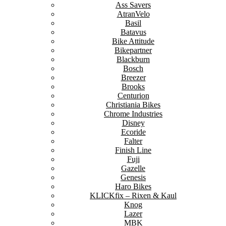
Ass Savers
AtranVelo
Basil
Batavus
Bike Attitude
Bikepartner
Blackburn
Bosch
Breezer
Brooks
Centurion
Christiania Bikes
Chrome Industries
Disney
Ecoride
Falter
Finish Line
Fuji
Gazelle
Genesis
Haro Bikes
KLICKfix – Rixen & Kaul
Knog
Lazer
MBK