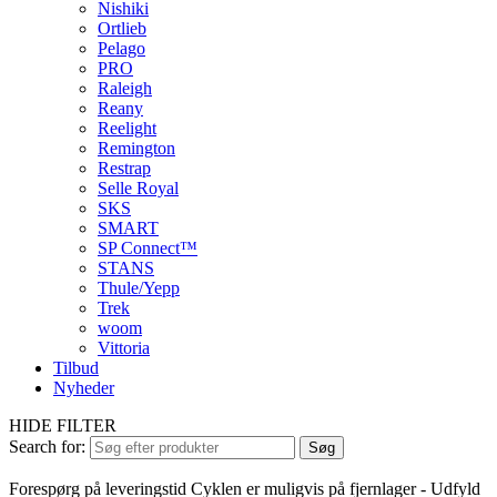
Nishiki
Ortlieb
Pelago
PRO
Raleigh
Reany
Reelight
Remington
Restrap
Selle Royal
SKS
SMART
SP Connect™
STANS
Thule/Yepp
Trek
woom
Vittoria
Tilbud
Nyheder
HIDE FILTER
Search for:
Søg
Forespørg på leveringstid
Cyklen er muligvis på fjernlager - Udfyld