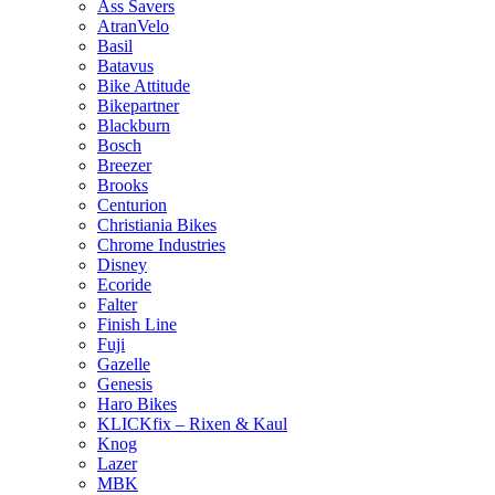
Ass Savers
AtranVelo
Basil
Batavus
Bike Attitude
Bikepartner
Blackburn
Bosch
Breezer
Brooks
Centurion
Christiania Bikes
Chrome Industries
Disney
Ecoride
Falter
Finish Line
Fuji
Gazelle
Genesis
Haro Bikes
KLICKfix – Rixen & Kaul
Knog
Lazer
MBK