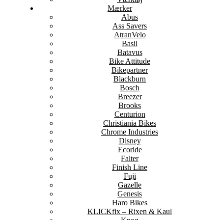
Mærker
Abus
Ass Savers
AtranVelo
Basil
Batavus
Bike Attitude
Bikepartner
Blackburn
Bosch
Breezer
Brooks
Centurion
Christiania Bikes
Chrome Industries
Disney
Ecoride
Falter
Finish Line
Fuji
Gazelle
Genesis
Haro Bikes
KLICKfix – Rixen & Kaul