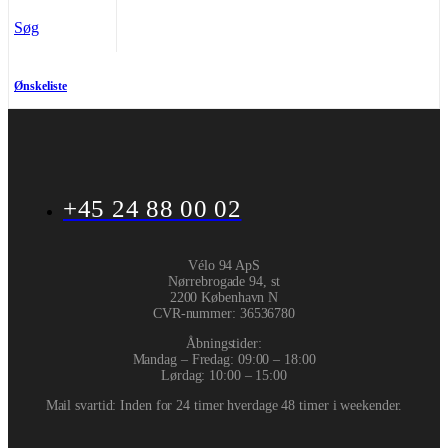
Søg
Ønskeliste
+45 24 88 00 02
Vélo 94 ApS
Nørrebrogade 94, st
2200 København N
CVR-nummer
:
36536780
Åbningstider:
Mandag – Fredag: 09:00 – 18:00
Lørdag: 10:00 – 15:00
Mail svartid: Inden for 24 timer hverdage 48 timer i weekender.