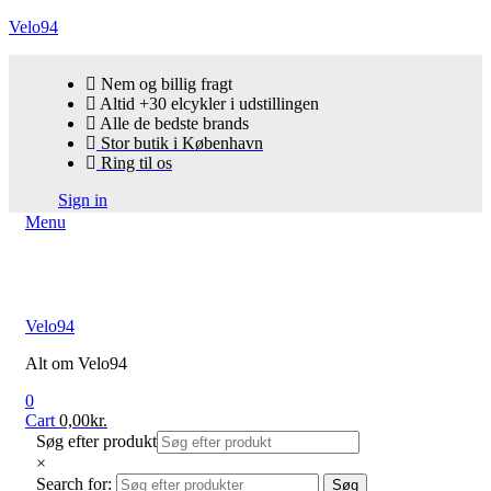
Velo94
Nem og billig fragt
Altid +30 elcykler i udstillingen
Alle de bedste brands
Stor butik i København
Ring til os
Sign in
Menu
Velo94
Alt om Velo94
0
Cart
0,00
kr.
Søg efter produkt
×
Search for:
Søg