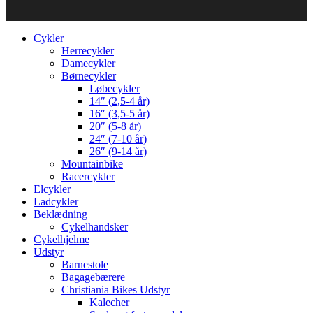
Cykler
Herrecykler
Damecykler
Børnecykler
Løbecykler
14″ (2,5-4 år)
16″ (3,5-5 år)
20″ (5-8 år)
24″ (7-10 år)
26″ (9-14 år)
Mountainbike
Racercykler
Elcykler
Ladcykler
Beklædning
Cykelhandsker
Cykelhjelme
Udstyr
Barnestole
Bagagebærere
Christiania Bikes Udstyr
Kalecher