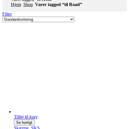
Hjem
Shop
Varer tagged “til Road”
Filter
Tilføj til kurv
Se hurtigt
Skærme
,
SKS