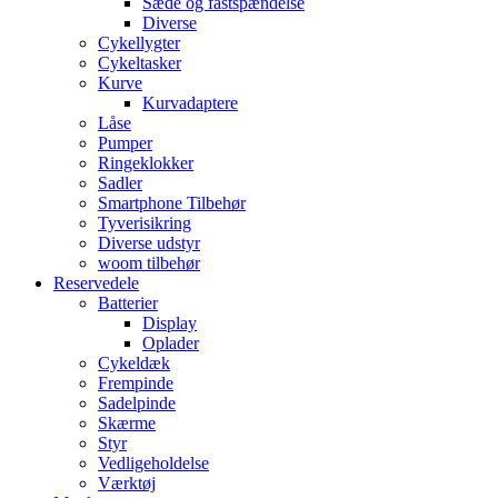
Sæde og fastspændelse
Diverse
Cykellygter
Cykeltasker
Kurve
Kurvadaptere
Låse
Pumper
Ringeklokker
Sadler
Smartphone Tilbehør
Tyverisikring
Diverse udstyr
woom tilbehør
Reservedele
Batterier
Display
Oplader
Cykeldæk
Frempinde
Sadelpinde
Skærme
Styr
Vedligeholdelse
Værktøj