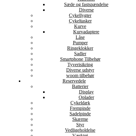
Sæde og fastspændelse
Diverse
Cykellygter
Cykeltasker
Kurve
Kurvadaptere
Låse
Pumper
Ringeklokker
Sadler
Smartphone Tilbehør
Tyverisikring
Diverse udstyr
woom tilbehør
Reservedele
Batterier
Display
Oplader
Cykeldæk
Frempinde
Sadelpinde
Skærme
Styr
Vedligeholdelse
Værktøj