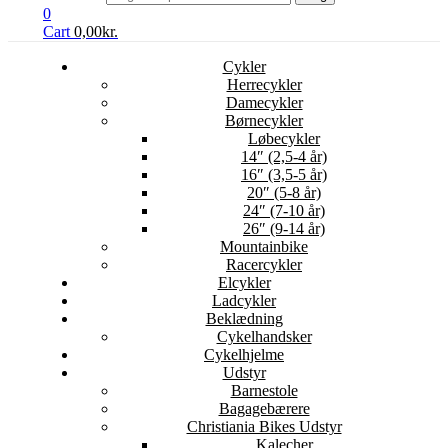
0
Cart
0,00
kr.
Cykler
Herrecykler
Damecykler
Børnecykler
Løbecykler
14″ (2,5-4 år)
16″ (3,5-5 år)
20″ (5-8 år)
24″ (7-10 år)
26″ (9-14 år)
Mountainbike
Racercykler
Elcykler
Ladcykler
Beklædning
Cykelhandsker
Cykelhjelme
Udstyr
Barnestole
Bagagebærere
Christiania Bikes Udstyr
Kalecher