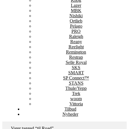
Knog
Lazer
MBK
Nishiki
Ortlieb
Pelago
PRO
Raleigh
Reany
Reelight
Remington
Restrap
Selle Royal
SKS
SMART
SP Connect™
STANS
Thule/Yepp
Trek
woom
Vittoria
Tilbud
Nyheder
Varer tagged “til Road”