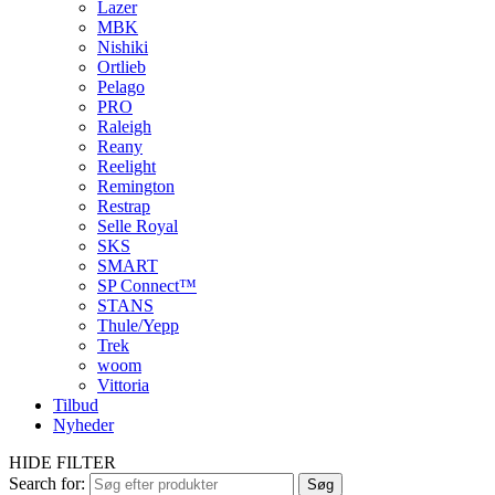
Lazer
MBK
Nishiki
Ortlieb
Pelago
PRO
Raleigh
Reany
Reelight
Remington
Restrap
Selle Royal
SKS
SMART
SP Connect™
STANS
Thule/Yepp
Trek
woom
Vittoria
Tilbud
Nyheder
HIDE FILTER
Search for:
Søg