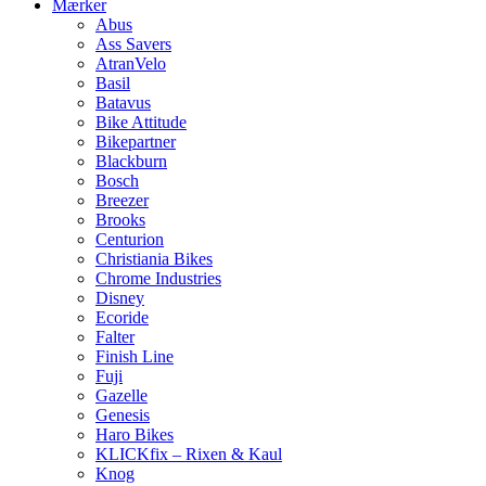
Mærker
Abus
Ass Savers
AtranVelo
Basil
Batavus
Bike Attitude
Bikepartner
Blackburn
Bosch
Breezer
Brooks
Centurion
Christiania Bikes
Chrome Industries
Disney
Ecoride
Falter
Finish Line
Fuji
Gazelle
Genesis
Haro Bikes
KLICKfix – Rixen & Kaul
Knog