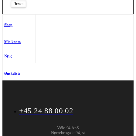
Shop
Min konto
Søg
Ønskeliste
+45 24 88 00 02
Vélo 94 ApS
Nørrebrogade 94, st