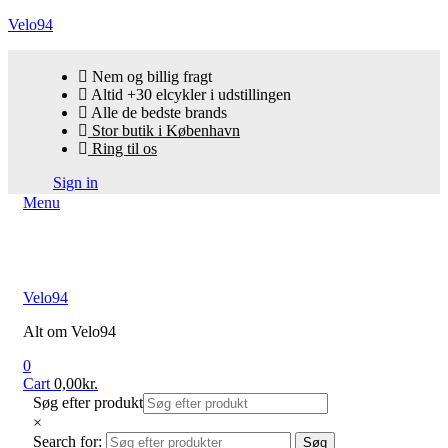
Velo94
Nem og billig fragt
Altid +30 elcykler i udstillingen
Alle de bedste brands
Stor butik i København
Ring til os
Sign in
Menu
Velo94
Alt om Velo94
0
Cart
0,00
kr.
Søg efter produkt
×
Search for:
Søg