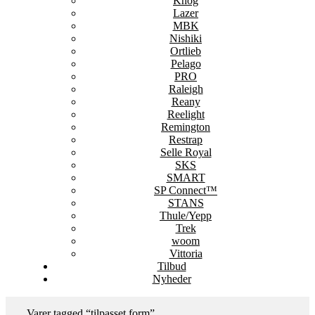
Knog
Lazer
MBK
Nishiki
Ortlieb
Pelago
PRO
Raleigh
Reany
Reelight
Remington
Restrap
Selle Royal
SKS
SMART
SP Connect™
STANS
Thule/Yepp
Trek
woom
Vittoria
Tilbud
Nyheder
Varer tagged “tilpasset form”