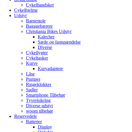
Cykelhandsker
Cykelhjelme
Udstyr
Barnestole
Bagagebærere
Christiania Bikes Udstyr
Kalecher
Sæde og fastspændelse
Diverse
Cykellygter
Cykeltasker
Kurve
Kurvadaptere
Låse
Pumper
Ringeklokker
Sadler
Smartphone Tilbehør
Tyverisikring
Diverse udstyr
woom tilbehør
Reservedele
Batterier
Display