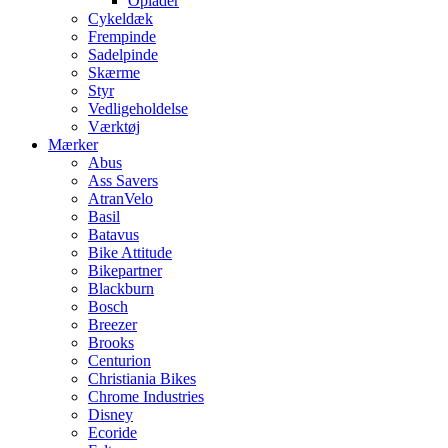
Oplader
Cykeldæk
Frempinde
Sadelpinde
Skærme
Styr
Vedligeholdelse
Værktøj
Mærker
Abus
Ass Savers
AtranVelo
Basil
Batavus
Bike Attitude
Bikepartner
Blackburn
Bosch
Breezer
Brooks
Centurion
Christiania Bikes
Chrome Industries
Disney
Ecoride