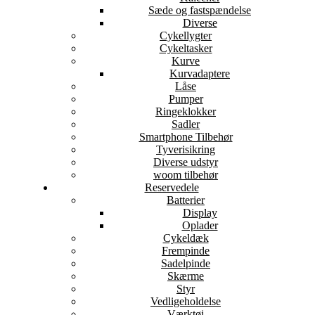
Sæde og fastspændelse
Diverse
Cykellygter
Cykeltasker
Kurve
Kurvadaptere
Låse
Pumper
Ringeklokker
Sadler
Smartphone Tilbehør
Tyverisikring
Diverse udstyr
woom tilbehør
Reservedele
Batterier
Display
Oplader
Cykeldæk
Frempinde
Sadelpinde
Skærme
Styr
Vedligeholdelse
Værktøj