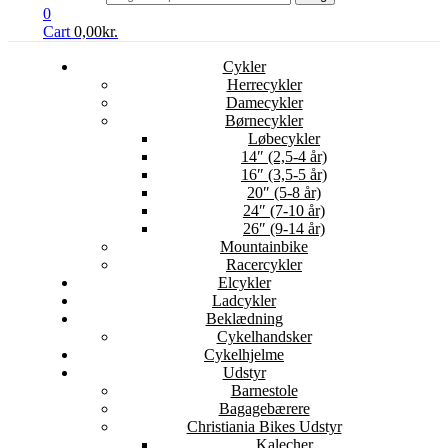
0
Cart
0,00
kr.
Cykler
Herrecykler
Damecykler
Børnecykler
Løbecykler
14″ (2,5-4 år)
16″ (3,5-5 år)
20″ (5-8 år)
24″ (7-10 år)
26″ (9-14 år)
Mountainbike
Racercykler
Elcykler
Ladcykler
Beklædning
Cykelhandsker
Cykelhjelme
Udstyr
Barnestole
Bagagebærere
Christiania Bikes Udstyr
Kalecher