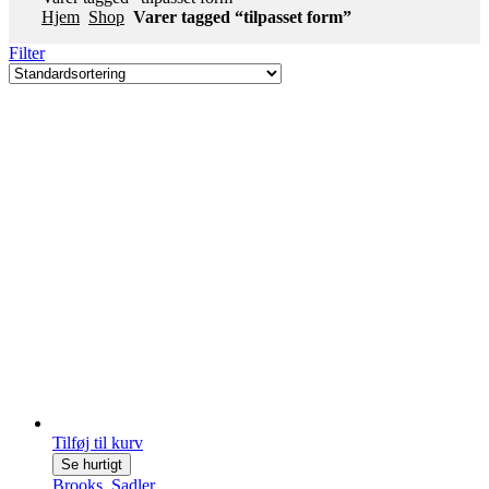
Hjem
Shop
Varer tagged “tilpasset form”
Filter
Tilføj til kurv
Se hurtigt
Brooks
,
Sadler