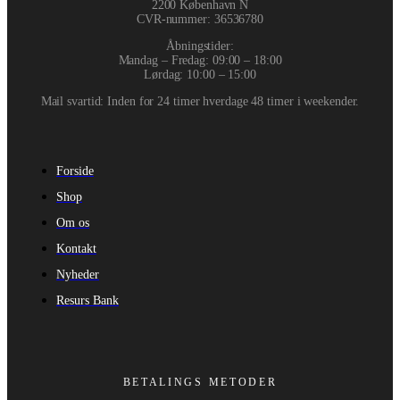
2200 København N
CVR-nummer
:
36536780
Åbningstider:
Mandag – Fredag: 09:00 – 18:00
Lørdag: 10:00 – 15:00
Mail svartid: Inden for 24 timer hverdage 48 timer i weekender.
Forside
Shop
Om os
Kontakt
Nyheder
Resurs Bank
BETALINGS METODER