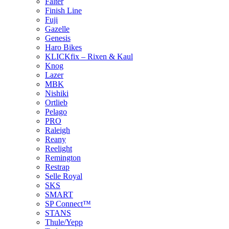
Falter
Finish Line
Fuji
Gazelle
Genesis
Haro Bikes
KLICKfix – Rixen & Kaul
Knog
Lazer
MBK
Nishiki
Ortlieb
Pelago
PRO
Raleigh
Reany
Reelight
Remington
Restrap
Selle Royal
SKS
SMART
SP Connect™
STANS
Thule/Yepp