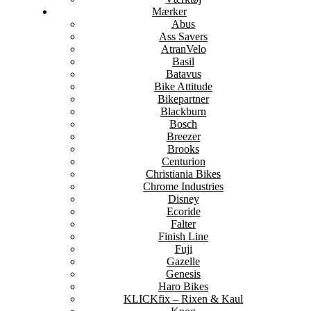
Mærker
Abus
Ass Savers
AtranVelo
Basil
Batavus
Bike Attitude
Bikepartner
Blackburn
Bosch
Breezer
Brooks
Centurion
Christiania Bikes
Chrome Industries
Disney
Ecoride
Falter
Finish Line
Fuji
Gazelle
Genesis
Haro Bikes
KLICKfix – Rixen & Kaul