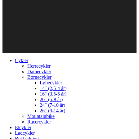
Cykler
Herrecykler
Damecykler
Børnecykler
Løbecykler
14″ (2,5-4 år)
16″ (3,5-5 år)
20″ (5-8 år)
24″ (7-10 år)
26″ (9-14 år)
Mountainbike
Racercykler
Elcykler
Ladcykler
Beklædning