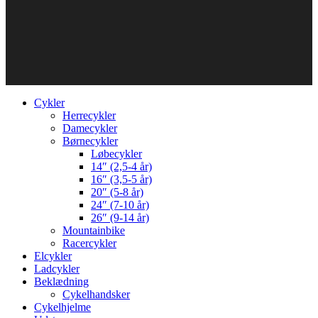
Cykler
Herrecykler
Damecykler
Børnecykler
Løbecykler
14″ (2,5-4 år)
16″ (3,5-5 år)
20″ (5-8 år)
24″ (7-10 år)
26″ (9-14 år)
Mountainbike
Racercykler
Elcykler
Ladcykler
Beklædning
Cykelhandsker
Cykelhjelme