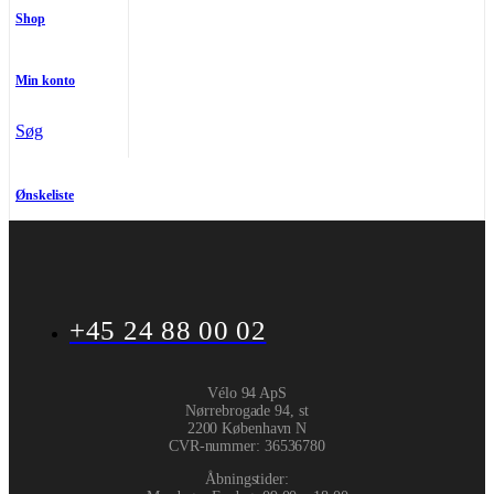
Shop
Min konto
Søg
Ønskeliste
+45 24 88 00 02
Vélo 94 ApS
Nørrebrogade 94, st
2200 København N
CVR-nummer
:
36536780
Åbningstider: