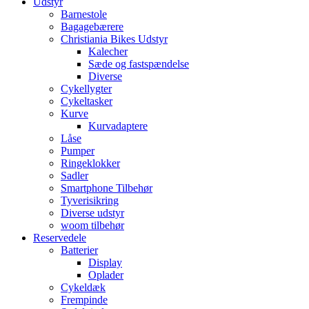
Udstyr
Barnestole
Bagagebærere
Christiania Bikes Udstyr
Kalecher
Sæde og fastspændelse
Diverse
Cykellygter
Cykeltasker
Kurve
Kurvadaptere
Låse
Pumper
Ringeklokker
Sadler
Smartphone Tilbehør
Tyverisikring
Diverse udstyr
woom tilbehør
Reservedele
Batterier
Display
Oplader
Cykeldæk
Frempinde