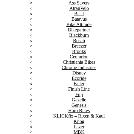
Ass Savers
AtranVelo
Basil
Batavus
Bike Attitude
Bikepartner
Blackburn
Bosch
Breezer
Brooks
Centurion
Christiania Bikes
Chrome Industries
Disney
Ecoride
Falter
Finish Line
Fuji
Gazelle
Genesis
Haro Bikes
KLICKfix – Rixen & Kaul
Knog
Lazer
MBK