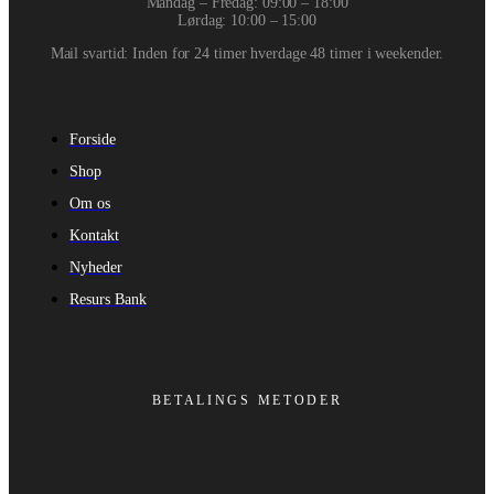
Mandag – Fredag: 09:00 – 18:00
Lørdag: 10:00 – 15:00
Mail svartid: Inden for 24 timer hverdage 48 timer i weekender.
Forside
Shop
Om os
Kontakt
Nyheder
Resurs Bank
BETALINGS METODER