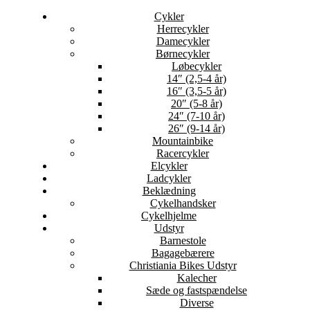
Cykler
Herrecykler
Damecykler
Børnecykler
Løbecykler
14″ (2,5-4 år)
16″ (3,5-5 år)
20″ (5-8 år)
24″ (7-10 år)
26″ (9-14 år)
Mountainbike
Racercykler
Elcykler
Ladcykler
Beklædning
Cykelhandsker
Cykelhjelme
Udstyr
Barnestole
Bagagebærere
Christiania Bikes Udstyr
Kalecher
Sæde og fastspændelse
Diverse