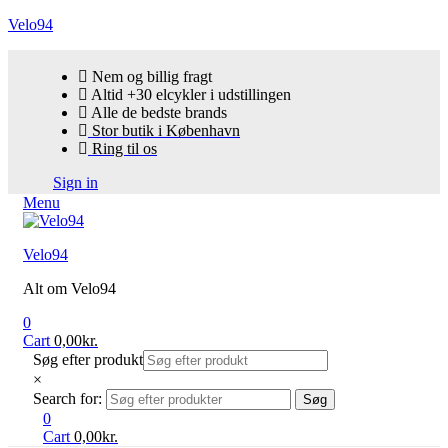
Velo94
Nem og billig fragt
Altid +30 elcykler i udstillingen
Alle de bedste brands
Stor butik i København
Ring til os
Sign in
Menu
Velo94
Alt om Velo94
0
Cart
0,00
kr.
Søg efter produkt
×
Search for:
Søg
0
Cart
0,00
kr.