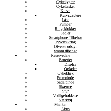
Cykellygter
Cykeltasker
Kurve
Kurvadaptere
Låse
Pumper
Ringeklokker
Sadler
Smartphone Tilbehør
Tyverisikring
Diverse udstyr
woom tilbehør
Reservedele
Batterier
Display
Oplader
Cykeldæk
Frempinde
Sadelpinde
Skærme
Styr
Vedligeholdelse
Værktøj
Mærker
Abus