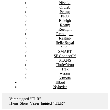
Nishiki
Ortlieb
Pelago
PRO
Raleigh
Reany
Reelight
Remington
Restrap
Selle Royal
SKS
SMART
SP Connect™
STANS
Thule/Yepp
Trek
woom
Vittoria
Tilbud
Nyheder
Varer tagged “TLR”
Hjem
Shop
Varer tagged “TLR”