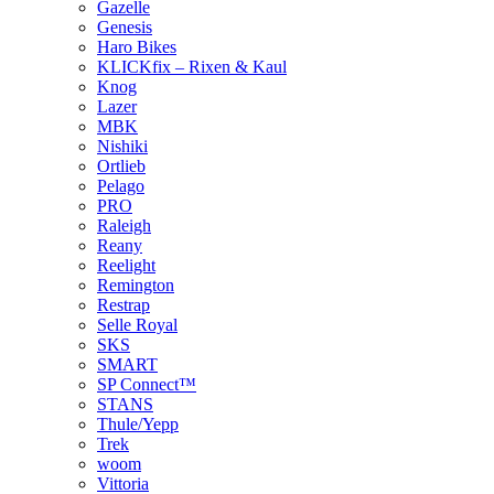
Gazelle
Genesis
Haro Bikes
KLICKfix – Rixen & Kaul
Knog
Lazer
MBK
Nishiki
Ortlieb
Pelago
PRO
Raleigh
Reany
Reelight
Remington
Restrap
Selle Royal
SKS
SMART
SP Connect™
STANS
Thule/Yepp
Trek
woom
Vittoria