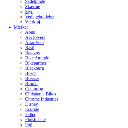
Sadelpinde
Skærme
Styr
Vedligeholdelse
Værktøj
Mærker
Abus
Ass Savers
AtranVelo
Basil
Batavus
Bike Attitude
Bikepartner
Blackburn
Bosch
Breezer
Brooks
Centurion
Christiania Bikes
Chrome Industries
Disney
Ecoride
Falter
Finish Line
Fuji