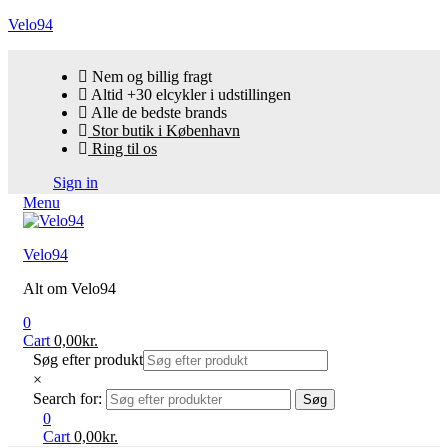
Velo94
Nem og billig fragt
Altid +30 elcykler i udstillingen
Alle de bedste brands
Stor butik i København
Ring til os
Sign in
Menu
Velo94
Alt om Velo94
0
Cart
0,00
kr.
Søg efter produkt
×
Search for:
Søg
0
Cart
0,00
kr.