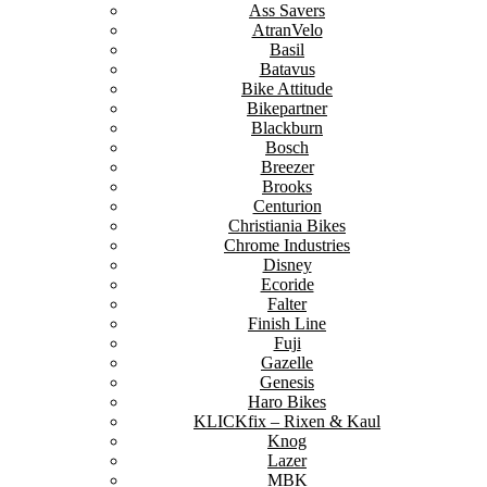
Ass Savers
AtranVelo
Basil
Batavus
Bike Attitude
Bikepartner
Blackburn
Bosch
Breezer
Brooks
Centurion
Christiania Bikes
Chrome Industries
Disney
Ecoride
Falter
Finish Line
Fuji
Gazelle
Genesis
Haro Bikes
KLICKfix – Rixen & Kaul
Knog
Lazer
MBK