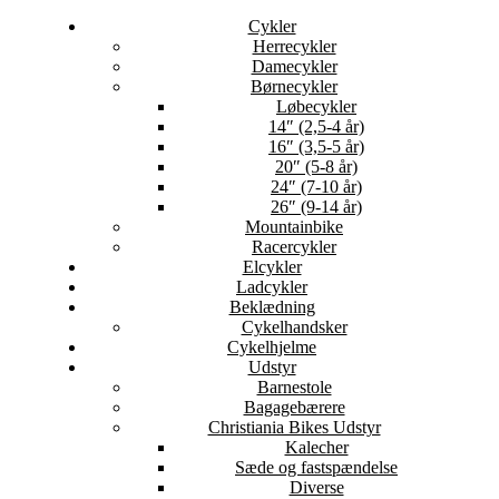
Cykler
Herrecykler
Damecykler
Børnecykler
Løbecykler
14″ (2,5-4 år)
16″ (3,5-5 år)
20″ (5-8 år)
24″ (7-10 år)
26″ (9-14 år)
Mountainbike
Racercykler
Elcykler
Ladcykler
Beklædning
Cykelhandsker
Cykelhjelme
Udstyr
Barnestole
Bagagebærere
Christiania Bikes Udstyr
Kalecher
Sæde og fastspændelse
Diverse