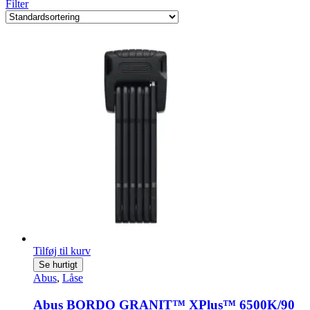
Filter
Tilføj til kurv
Se hurtigt
Abus
,
Låse
Abus BORDO GRANIT™ XPlus™ 6500K/90