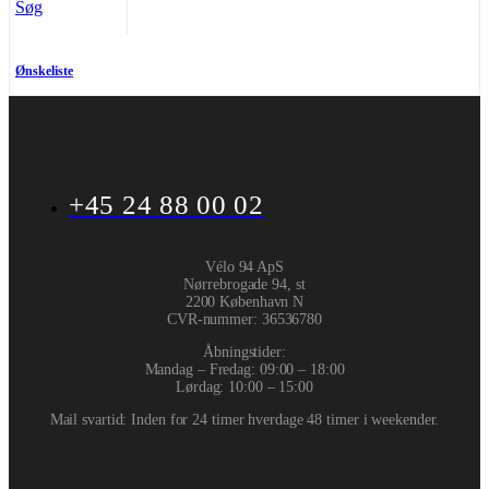
Søg
Ønskeliste
+45 24 88 00 02
Vélo 94 ApS
Nørrebrogade 94, st
2200 København N
CVR-nummer
:
36536780
Åbningstider:
Mandag – Fredag: 09:00 – 18:00
Lørdag: 10:00 – 15:00
Mail svartid: Inden for 24 timer hverdage 48 timer i weekender.