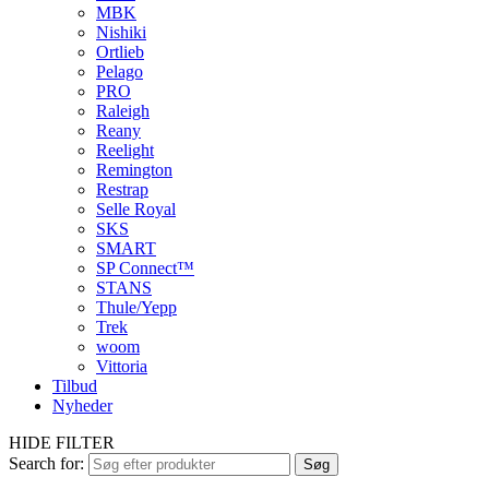
MBK
Nishiki
Ortlieb
Pelago
PRO
Raleigh
Reany
Reelight
Remington
Restrap
Selle Royal
SKS
SMART
SP Connect™
STANS
Thule/Yepp
Trek
woom
Vittoria
Tilbud
Nyheder
HIDE FILTER
Search for:
Søg