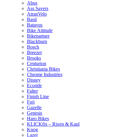
Abus
Ass Savers
AtranVelo
Basil
Batavus
Bike Attitude
Bikepartner
Blackburn
Bosch
Breezer
Brooks
Centurion
Christiania Bikes
Chrome Industries
Disney
Ecoride
Falter
Finish Line
Fuji
Gazelle
Genesis
Haro Bikes
KLICKfix – Rixen & Kaul
Knog
Lazer