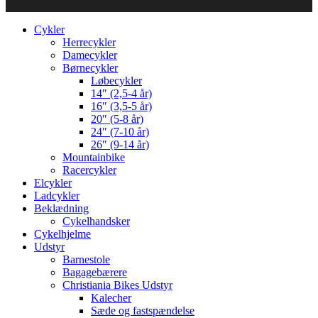
Cykler
Herrecykler
Damecykler
Børnecykler
Løbecykler
14″ (2,5-4 år)
16″ (3,5-5 år)
20″ (5-8 år)
24″ (7-10 år)
26″ (9-14 år)
Mountainbike
Racercykler
Elcykler
Ladcykler
Beklædning
Cykelhandsker
Cykelhjelme
Udstyr
Barnestole
Bagagebærere
Christiania Bikes Udstyr
Kalecher
Sæde og fastspændelse