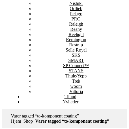
Nishiki
Ortlieb
Pelago
PRO
Raleigh
Reany
Reelight
Remington
Restrap
Selle Royal
SKS
SMART
SP Connect™
STANS
Thule/Yepp
Trek
woom
Vittoria
Tilbud
Nyheder
Varer tagged “to-komponent coating”
Hjem
Shop
Varer tagged “to-komponent coating”