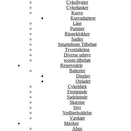
Cykellygter
Cykeltasker
Kurve
Kurvadaptere
Låse
Pumper
Ringeklokker
Sadler
Smartphone Tilbehør
Tyverisikring
Diverse udstyr
woom tilbehør
Reservedele
Batterier
Display
Oplader
Cykeldæk
Frempinde
Sadelpinde
Skærme
Styr
Vedligeholdelse
Værktøj
Mærker
Abus