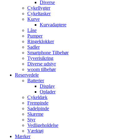
Diverse
Cykellygter
Cykeltasker
Kurve
Kurvadaptere
Låse
Pumper
Ringeklokker
Sadler
Smartphone Tilbehør
Tyverisikring
Diverse udstyr
woom tilbehør
Reservedele
Batterier
Display
Oplader
Cykeldæk
Frempinde
Sadelpinde
Skærme
Styr
Vedligeholdelse
Værktøj
Mærker