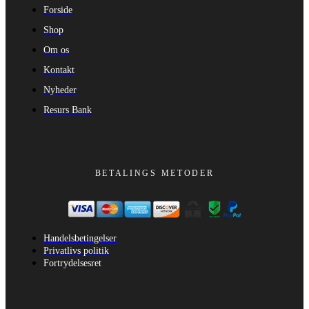
Forside
Shop
Om os
Kontakt
Nyheder
Resurs Bank
BETALINGS METODER
Handelsbetingelser
Privatlivs politik
Fortrydelsesret