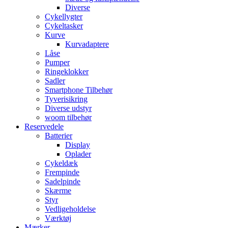
Diverse
Cykellygter
Cykeltasker
Kurve
Kurvadaptere
Låse
Pumper
Ringeklokker
Sadler
Smartphone Tilbehør
Tyverisikring
Diverse udstyr
woom tilbehør
Reservedele
Batterier
Display
Oplader
Cykeldæk
Frempinde
Sadelpinde
Skærme
Styr
Vedligeholdelse
Værktøj
Mærker