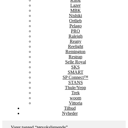
Knog
Lazer
MBK
Nishiki
Ortlieb
Pelago
PRO
Raleigh
Reany
Reelight
Remington
Restrap
Selle Royal
SKS
SMART
SP Connect™
STANS
Thule/Yepp
Trek
woom
Vittoria
Tilbud
Nyheder
Varer tagged “tørvokslignende”