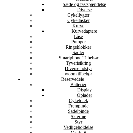
Sæde og fastspændelse
Diverse
Cykellygter
Cykeltasker
Kurve
Kurvadaptere
Låse
Pumper
Ringeklokker
Sadler
Smartphone Tilbehør
Tyverisikring
Diverse udstyr
woom tilbehør
Reservedele
Batterier
Display
Oplader
Cykeldæk
Frempinde
Sadelpinde
Skærme
Styr
Vedligeholdelse
Værktøj