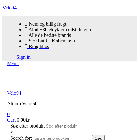
Velo94
Nem og billig fragt
Altid +30 elcykler i udstillingen
Alle de bedste brands
Stor butik i København
Ring til os
Sign in
Menu
Velo94
Alt om Velo94
0
Cart
0,00
kr.
Søg efter produkt
×
Search for:
Søg