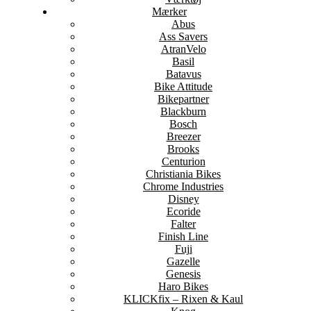
Mærker
Abus
Ass Savers
AtranVelo
Basil
Batavus
Bike Attitude
Bikepartner
Blackburn
Bosch
Breezer
Brooks
Centurion
Christiania Bikes
Chrome Industries
Disney
Ecoride
Falter
Finish Line
Fuji
Gazelle
Genesis
Haro Bikes
KLICKfix – Rixen & Kaul