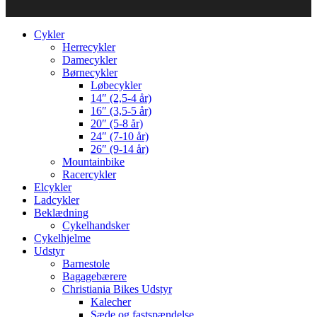
Cykler
Herrecykler
Damecykler
Børnecykler
Løbecykler
14″ (2,5-4 år)
16″ (3,5-5 år)
20″ (5-8 år)
24″ (7-10 år)
26″ (9-14 år)
Mountainbike
Racercykler
Elcykler
Ladcykler
Beklædning
Cykelhandsker
Cykelhjelme
Udstyr
Barnestole
Bagagebærere
Christiania Bikes Udstyr
Kalecher
Sæde og fastspændelse