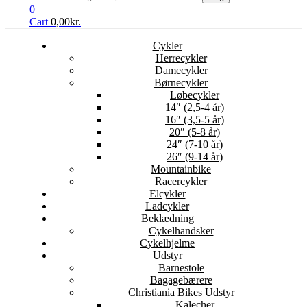
0
Cart
0,00
kr.
Cykler
Herrecykler
Damecykler
Børnecykler
Løbecykler
14″ (2,5-4 år)
16″ (3,5-5 år)
20″ (5-8 år)
24″ (7-10 år)
26″ (9-14 år)
Mountainbike
Racercykler
Elcykler
Ladcykler
Beklædning
Cykelhandsker
Cykelhjelme
Udstyr
Barnestole
Bagagebærere
Christiania Bikes Udstyr
Kalecher