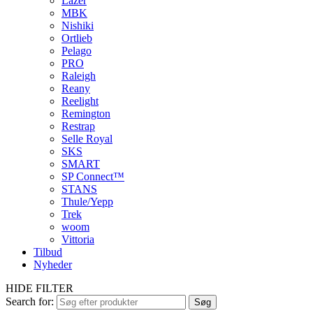
Lazer
MBK
Nishiki
Ortlieb
Pelago
PRO
Raleigh
Reany
Reelight
Remington
Restrap
Selle Royal
SKS
SMART
SP Connect™
STANS
Thule/Yepp
Trek
woom
Vittoria
Tilbud
Nyheder
HIDE FILTER
Search for:
Søg