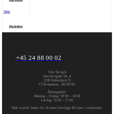
Min konto
Søg
Ønskeliste
+45 24 88 00 02
Vélo 94 ApS
Nørrebrogade 94, st
2200 København N
CVR-nummer
:
36536780
Åbningstider:
Mandag – Fredag: 09:00 – 18:00
Lørdag: 10:00 – 15:00
Mail svartid: Inden for 24 timer hverdage 48 timer i weekender.