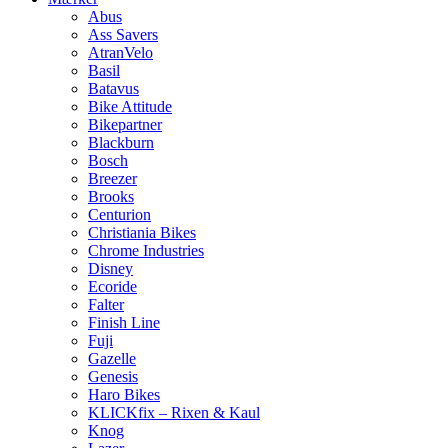
Abus
Ass Savers
AtranVelo
Basil
Batavus
Bike Attitude
Bikepartner
Blackburn
Bosch
Breezer
Brooks
Centurion
Christiania Bikes
Chrome Industries
Disney
Ecoride
Falter
Finish Line
Fuji
Gazelle
Genesis
Haro Bikes
KLICKfix – Rixen & Kaul
Knog