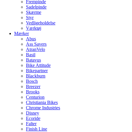
Frempinde
Sadelpinde
Skærme
Styr
Vedligeholdelse
Værktøj
Mærker
Abus
Ass Savers
AtranVelo
Basil
Batavus
Bike Attitude
Bikepartner
Blackburn
Bosch
Breezer
Brooks
Centurion
Christiania Bikes
Chrome Industries
Disney
Ecoride
Falter
Finish Line