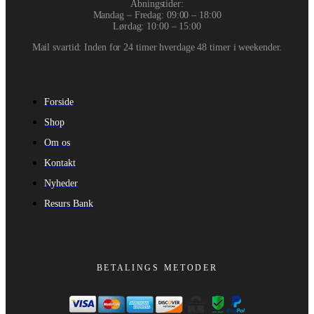
Åbningstider:
Mandag – Fredag: 09:00 – 18:00
Lørdag: 10:00 – 15:00
Mail svartid: Inden for 24 timer hverdage 48 timer i weekender.
Forside
Shop
Om os
Kontakt
Nyheder
Resurs Bank
BETALINGS METODER