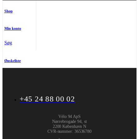
Shop
Min konto
Søg
Ønskeliste
+45 24 88 00 02
Vélo 94 ApS
Nørrebrogade 94, st
2200 København N
CVR-nummer
:
36536780