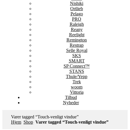
Nishiki
Ortlieb
Pelago
PRO
Raleigh
Reany
Reelight
Remington
Restrap
Selle Royal
SKS
SMART
SP Connect™
STANS
Thule/Yepp
Trek
woom
Vittoria
Tilbud
Nyheder
Varer tagged “Touch‑venligt vindue”
Hjem
Shop
Varer tagged “Touch‑venligt vindue”