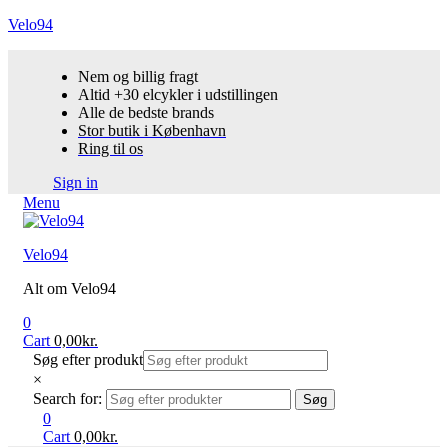
Velo94
Nem og billig fragt
Altid +30 elcykler i udstillingen
Alle de bedste brands
Stor butik i København
Ring til os
Sign in
Menu
Velo94
Alt om Velo94
0
Cart
0,00
kr.
Søg efter produkt
×
Search for:
Søg
0
Cart
0,00
kr.