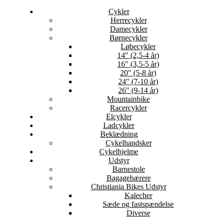
Cykler
Herrecykler
Damecykler
Børnecykler
Løbecykler
14″ (2,5-4 år)
16″ (3,5-5 år)
20″ (5-8 år)
24″ (7-10 år)
26″ (9-14 år)
Mountainbike
Racercykler
Elcykler
Ladcykler
Beklædning
Cykelhandsker
Cykelhjelme
Udstyr
Barnestole
Bagagebærere
Christiania Bikes Udstyr
Kalecher
Sæde og fastspændelse
Diverse