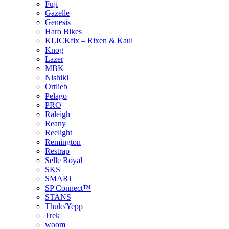
Fuji
Gazelle
Genesis
Haro Bikes
KLICKfix – Rixen & Kaul
Knog
Lazer
MBK
Nishiki
Ortlieb
Pelago
PRO
Raleigh
Reany
Reelight
Remington
Restrap
Selle Royal
SKS
SMART
SP Connect™
STANS
Thule/Yepp
Trek
woom