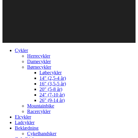
Cykler
Herrecykler
Damecykler
Børnecykler
Løbecykler
14″ (2,5-4 år)
16″ (3,5-5 år)
20″ (5-8 år)
24″ (7-10 år)
26″ (9-14 år)
Mountainbike
Racercykler
Elcykler
Ladcykler
Beklædning
Cykelhandsker