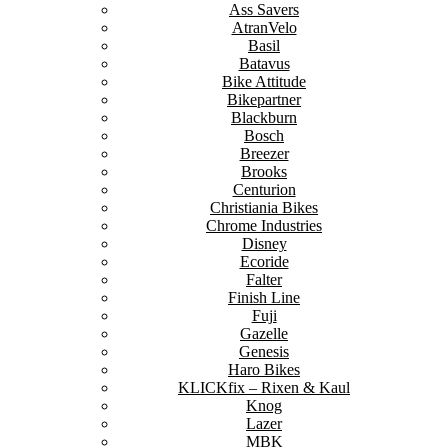
Ass Savers
AtranVelo
Basil
Batavus
Bike Attitude
Bikepartner
Blackburn
Bosch
Breezer
Brooks
Centurion
Christiania Bikes
Chrome Industries
Disney
Ecoride
Falter
Finish Line
Fuji
Gazelle
Genesis
Haro Bikes
KLICKfix – Rixen & Kaul
Knog
Lazer
MBK