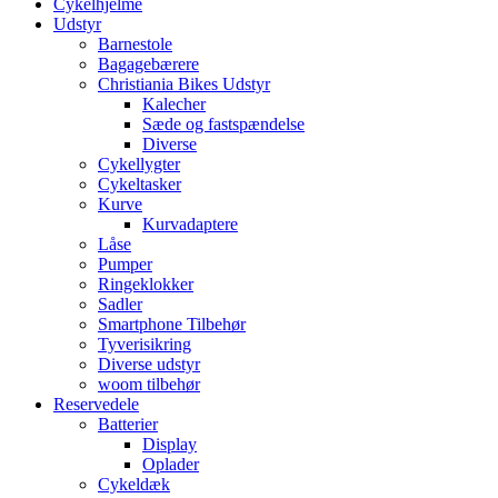
Cykelhjelme
Udstyr
Barnestole
Bagagebærere
Christiania Bikes Udstyr
Kalecher
Sæde og fastspændelse
Diverse
Cykellygter
Cykeltasker
Kurve
Kurvadaptere
Låse
Pumper
Ringeklokker
Sadler
Smartphone Tilbehør
Tyverisikring
Diverse udstyr
woom tilbehør
Reservedele
Batterier
Display
Oplader
Cykeldæk