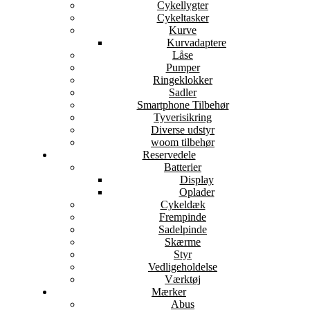
Cykellygter
Cykeltasker
Kurve
Kurvadaptere
Låse
Pumper
Ringeklokker
Sadler
Smartphone Tilbehør
Tyverisikring
Diverse udstyr
woom tilbehør
Reservedele
Batterier
Display
Oplader
Cykeldæk
Frempinde
Sadelpinde
Skærme
Styr
Vedligeholdelse
Værktøj
Mærker
Abus