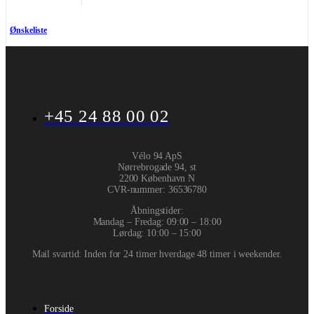
Ønskeliste
+45 24 88 00 02
Vélo 94 ApS
Nørrebrogade 94, st
2200 København N
CVR-nummer
:
36536780
Åbningstider:
Mandag – Fredag: 09:00 – 18:00
Lørdag: 10:00 – 15:00
Mail svartid: Inden for 24 timer hverdage 48 timer i weekender.
Forside