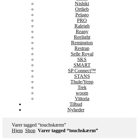
Nishiki
Ortlieb
Pelago
PRO
Raleigh
Reany
Reelight
Remington
Restrap
Selle Royal
SKS
SMART
SP Connect™
STANS
Thule/Yepp
Trek
woom
Vittoria
Tilbud
Nyheder
Varer tagged “touchskærm”
Hjem
Shop
Varer tagged “touchskærm”