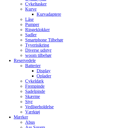
Cykeltasker
Kurve
Kurvadaptere
Låse
Pumper
Ringeklokker
Sadler
Smartphone Tilbehør
Tyverisikring
Diverse udstyr
woom tilbehør
Reservedele
Batterier
Display
Oplader
Cykeldæk
Frempinde
Sadelpinde
Skærme
Styr
Vedligeholdelse
Værktøj
Mærker
Abus
Ass Savers