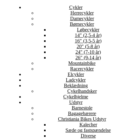
Cykler
Herrecykler
Damecykler
Børnecykler
Løbecykler
14″ (2,5-4 år)
16″ (3,5-5 år)
20″ (5-8 år)
24″ (7-10 år)
26″ (9-14 år)
Mountainbike
Racercykler
Elcykler
Ladcykler
Beklædning
Cykelhandsker
Cykelhjelme
Udstyr
Barnestole
Bagagebærere
Christiania Bikes Udstyr
Kalecher
Sæde og fastspændelse
Diverse