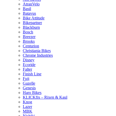
AtranVelo
Basil
Batavus
Bike Attitude
Bikepartner
Blackburn
Bosch
Breezer
Brooks
Centurion
Christiania Bikes
Chrome Industries
Disney
Ecoride
Falter
Finish Line
Fuji
Gazelle
Genesis
Haro Bikes
KLICKfix – Rixen & Kaul
Knog
Lazer
MBK
Nishiki