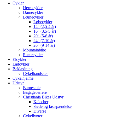
Cykler
Herrecykler
Damecykler
Børnecykler
Løbecykler
14″ (2,5-4 år)
16″ (3,5-5 år)
20″ (5-8 år)
24″ (7-10 år)
26″ (9-14 år)
Mountainbike
Racercykler
Elcykler
Ladcykler
Beklædning
Cykelhandsker
Cykelhjelme
Udstyr
Barnestole
Bagagebærere
Christiania Bikes Udstyr
Kalecher
Sæde og fastspændelse
Diverse
Cykellygter