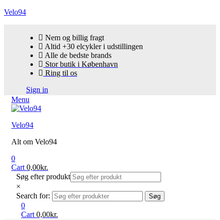
Velo94
Nem og billig fragt
Altid +30 elcykler i udstillingen
Alle de bedste brands
Stor butik i København
Ring til os
Sign in
Menu
Velo94
Alt om Velo94
0
Cart
0,00
kr.
Søg efter produkt
×
Search for:
Søg
0
Cart
0,00
kr.