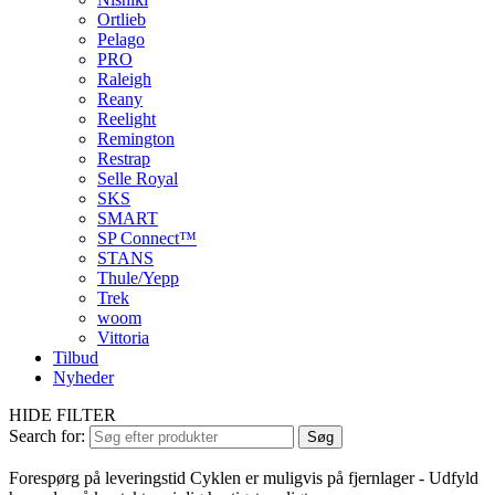
Ortlieb
Pelago
PRO
Raleigh
Reany
Reelight
Remington
Restrap
Selle Royal
SKS
SMART
SP Connect™
STANS
Thule/Yepp
Trek
woom
Vittoria
Tilbud
Nyheder
HIDE FILTER
Search for:
Søg
Forespørg på leveringstid
Cyklen er muligvis på fjernlager - Udfyld