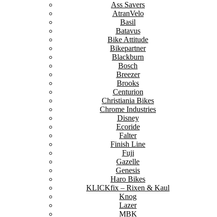
Ass Savers
AtranVelo
Basil
Batavus
Bike Attitude
Bikepartner
Blackburn
Bosch
Breezer
Brooks
Centurion
Christiania Bikes
Chrome Industries
Disney
Ecoride
Falter
Finish Line
Fuji
Gazelle
Genesis
Haro Bikes
KLICKfix – Rixen & Kaul
Knog
Lazer
MBK