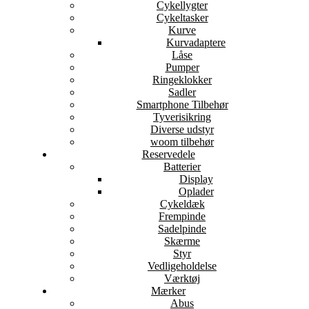
Cykellygter
Cykeltasker
Kurve
Kurvadaptere
Låse
Pumper
Ringeklokker
Sadler
Smartphone Tilbehør
Tyverisikring
Diverse udstyr
woom tilbehør
Reservedele
Batterier
Display
Oplader
Cykeldæk
Frempinde
Sadelpinde
Skærme
Styr
Vedligeholdelse
Værktøj
Mærker
Abus