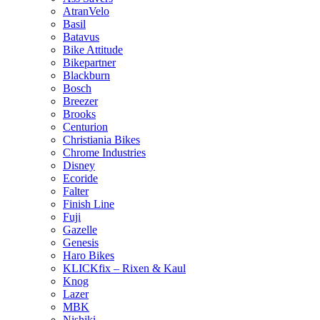
AtranVelo
Basil
Batavus
Bike Attitude
Bikepartner
Blackburn
Bosch
Breezer
Brooks
Centurion
Christiania Bikes
Chrome Industries
Disney
Ecoride
Falter
Finish Line
Fuji
Gazelle
Genesis
Haro Bikes
KLICKfix – Rixen & Kaul
Knog
Lazer
MBK
Nishiki