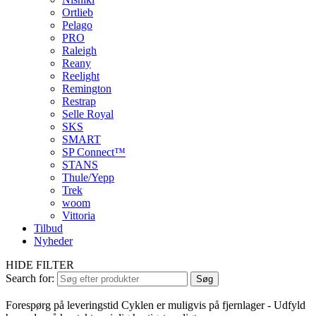
Ortlieb
Pelago
PRO
Raleigh
Reany
Reelight
Remington
Restrap
Selle Royal
SKS
SMART
SP Connect™
STANS
Thule/Yepp
Trek
woom
Vittoria
Tilbud
Nyheder
HIDE FILTER
Search for:
Søg
Forespørg på leveringstid
Cyklen er muligvis på fjernlager - Udfyld