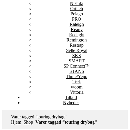
Nishiki
Ortlieb
Pelago
PRO
Raleigh
Reany
Reelight
Remington
Restrap
Selle Royal
SKS
SMART
SP Connect™
STANS
Thule/Yepp
Trek
woom
Vittoria
Tilbud
Nyheder
Varer tagged “touring drybag”
Hjem
Shop
Varer tagged “touring drybag”