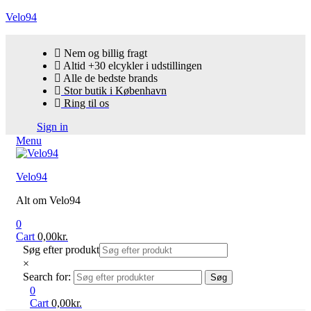
Velo94
Nem og billig fragt
Altid +30 elcykler i udstillingen
Alle de bedste brands
Stor butik i København
Ring til os
Sign in
Menu
Velo94
Alt om Velo94
0
Cart
0,00
kr.
Søg efter produkt
×
Search for:
Søg
0
Cart
0,00
kr.