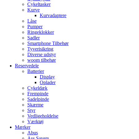
Cykeltasker
Kurve
Kurvadaptere
Låse
Pumper
Ringeklokker
Sadler
Smartphone Tilbehør
Tyverisikring
Diverse udstyr
woom tilbehør
Reservedele
Batterier
Display
Oplader
Cykeldæk
Frempinde
Sadelpinde
Skærme
Styr
Vedligeholdelse
Værktøj
Mærker
Abus
Ass Savers