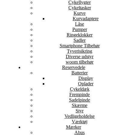
Cykellygter
Cykeltasker
Kurve
Kurvadaptere
Låse
Pumper
Ringeklokker
Sadler
Smartphone Tilbehør
Tyverisikring
Diverse udstyr
woom tilbehør
Reservedele
Batterier
Display
Oplader
Cykeldæk
Frempinde
Sadelpinde
Skærme
Styr
Vedligeholdelse
Værktøj
Mærker
Abus