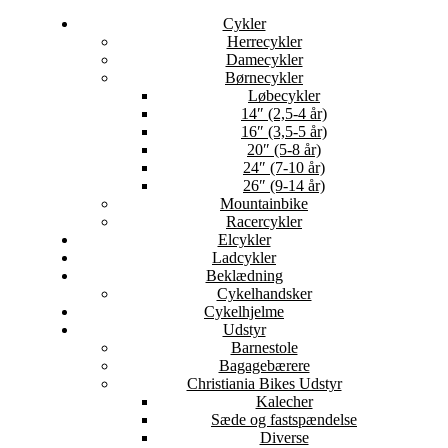
Cykler
Herrecykler
Damecykler
Børnecykler
Løbecykler
14″ (2,5-4 år)
16″ (3,5-5 år)
20″ (5-8 år)
24″ (7-10 år)
26″ (9-14 år)
Mountainbike
Racercykler
Elcykler
Ladcykler
Beklædning
Cykelhandsker
Cykelhjelme
Udstyr
Barnestole
Bagagebærere
Christiania Bikes Udstyr
Kalecher
Sæde og fastspændelse
Diverse