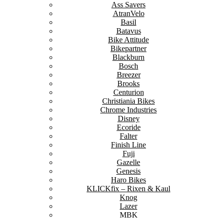
Ass Savers
AtranVelo
Basil
Batavus
Bike Attitude
Bikepartner
Blackburn
Bosch
Breezer
Brooks
Centurion
Christiania Bikes
Chrome Industries
Disney
Ecoride
Falter
Finish Line
Fuji
Gazelle
Genesis
Haro Bikes
KLICKfix – Rixen & Kaul
Knog
Lazer
MBK