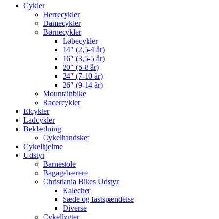
Cykler
Herrecykler
Damecykler
Børnecykler
Løbecykler
14″ (2,5-4 år)
16″ (3,5-5 år)
20″ (5-8 år)
24″ (7-10 år)
26″ (9-14 år)
Mountainbike
Racercykler
Elcykler
Ladcykler
Beklædning
Cykelhandsker
Cykelhjelme
Udstyr
Barnestole
Bagagebærere
Christiania Bikes Udstyr
Kalecher
Sæde og fastspændelse
Diverse
Cykellygter