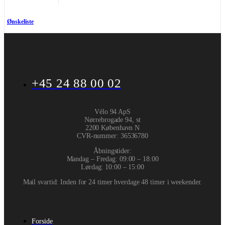
Ønskeliste
+45 24 88 00 02
Vélo 94 ApS
Nørrebrogade 94, st
2200 København N
CVR-nummer
:
36536780
Åbningstider:
Mandag – Fredag: 09:00 – 18:00
Lørdag: 10:00 – 15:00
Mail svartid: Inden for 24 timer hverdage 48 timer i weekender.
Forside