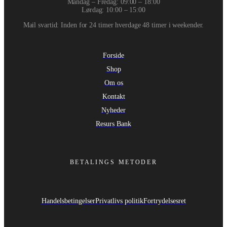
Mandag – Fredag: 09:00 – 18:00
Lørdag: 10:00 – 15:00
Mail svartid: Inden for 24 timer hverdage 48 timer i weekender.
Forside
Shop
Om os
Kontakt
Nyheder
Resurs Bank
BETALINGS METODER
Handelsbetingelser
Privatlivs politik
Fortrydelsesret