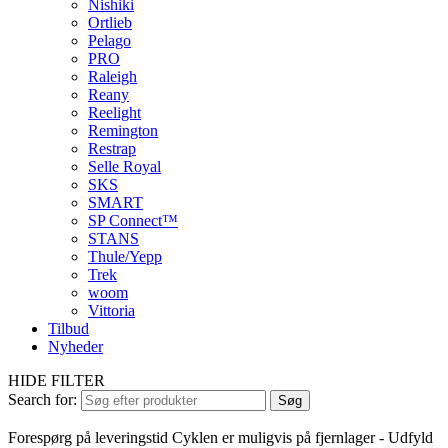
Nishiki
Ortlieb
Pelago
PRO
Raleigh
Reany
Reelight
Remington
Restrap
Selle Royal
SKS
SMART
SP Connect™
STANS
Thule/Yepp
Trek
woom
Vittoria
Tilbud
Nyheder
HIDE FILTER
Search for:
Søg
Forespørg på leveringstid
Cyklen er muligvis på fjernlager - Udfyld