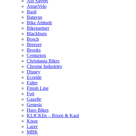
Ass Savers
AtranVelo
Basil
Batavus
Bike Attitude
Bikepartner
Blackburn
Bosch
Breezer
Brooks
Centurion
Christiania Bikes
Chrome Industries
Disney
Ecoride
Falter
Finish Line
Fuji
Gazelle
Genesis
Haro Bikes
KLICKfix – Rixen & Kaul
Knog
Lazer
MBK