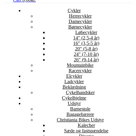
Cykler
Herrecykler
Damecykler
Børnecykler
Løbecykler
14″ (2,5-4 år)
16″ (3,5-5 år)
20″ (5-8 år)
24″ (7-10 år)
26″ (9-14 år)
Mountainbike
Racercykler
Elcykler
Ladcykler
Beklædning
Cykelhandsker
Cykelhjelme
Udstyr
Barnestole
Bagagebærere
Christiania Bikes Udstyr
Kalecher
Sæde og fastspændelse