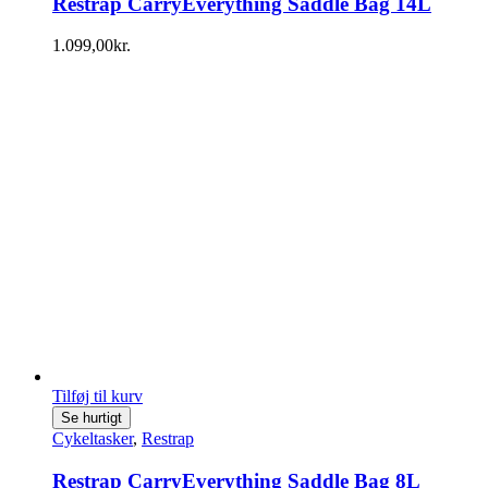
Restrap CarryEverything Saddle Bag 14L
1.099,00
kr.
Tilføj til kurv
Se hurtigt
Cykeltasker
,
Restrap
Restrap CarryEverything Saddle Bag 8L