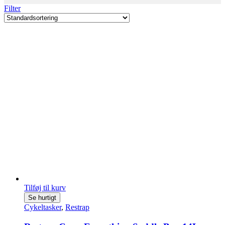
Filter
Tilføj til kurv
Se hurtigt
Cykeltasker
,
Restrap