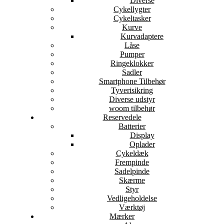
Diverse
Cykellygter
Cykeltasker
Kurve
Kurvadaptere
Låse
Pumper
Ringeklokker
Sadler
Smartphone Tilbehør
Tyverisikring
Diverse udstyr
woom tilbehør
Reservedele
Batterier
Display
Oplader
Cykeldæk
Frempinde
Sadelpinde
Skærme
Styr
Vedligeholdelse
Værktøj
Mærker