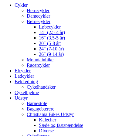
Cykler
Herrecykler
Damecykler
Børnecykler
Løbecykler
14″ (2,5-4 år)
16″ (3,5-5 år)
20″ (5-8 år)
24″ (7-10 år)
26″ (9-14 år)
Mountainbike
Racercykler
Elcykler
Ladcykler
Beklædning
Cykelhandsker
Cykelhjelme
Udstyr
Barnestole
Bagagebærere
Christiania Bikes Udstyr
Kalecher
Sæde og fastspændelse
Diverse