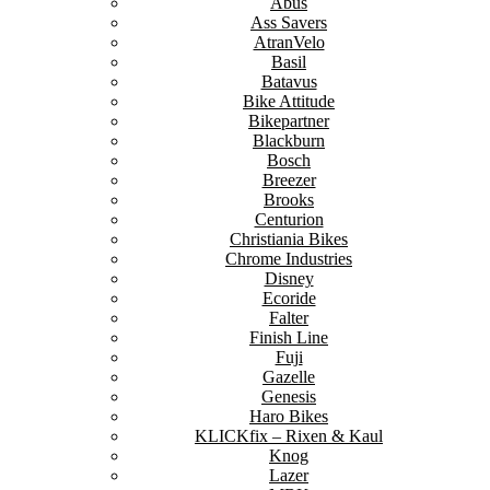
Abus
Ass Savers
AtranVelo
Basil
Batavus
Bike Attitude
Bikepartner
Blackburn
Bosch
Breezer
Brooks
Centurion
Christiania Bikes
Chrome Industries
Disney
Ecoride
Falter
Finish Line
Fuji
Gazelle
Genesis
Haro Bikes
KLICKfix – Rixen & Kaul
Knog
Lazer