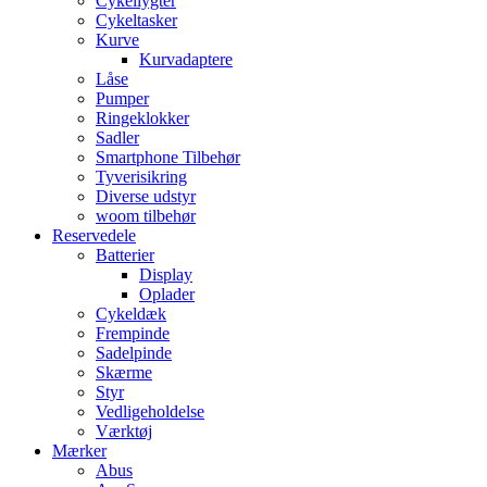
Cykellygter
Cykeltasker
Kurve
Kurvadaptere
Låse
Pumper
Ringeklokker
Sadler
Smartphone Tilbehør
Tyverisikring
Diverse udstyr
woom tilbehør
Reservedele
Batterier
Display
Oplader
Cykeldæk
Frempinde
Sadelpinde
Skærme
Styr
Vedligeholdelse
Værktøj
Mærker
Abus