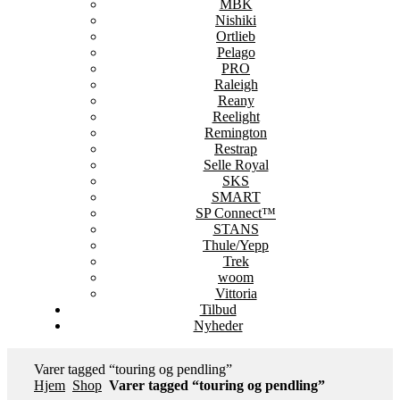
MBK
Nishiki
Ortlieb
Pelago
PRO
Raleigh
Reany
Reelight
Remington
Restrap
Selle Royal
SKS
SMART
SP Connect™
STANS
Thule/Yepp
Trek
woom
Vittoria
Tilbud
Nyheder
Varer tagged “touring og pendling”
Hjem
Shop
Varer tagged “touring og pendling”