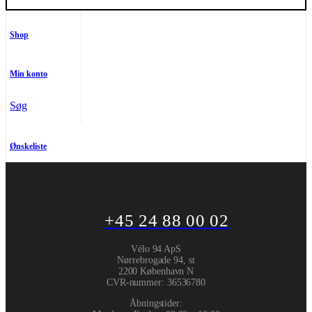
Shop
Min konto
Søg
Ønskeliste
+45 24 88 00 02
Vélo 94 ApS
Nørrebrogade 94, st
2200 København N
CVR-nummer
:
36536780
Åbningstider: