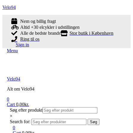
Velo94
Nem og billig fragt
Altid +30 elcykler i udstillingen
Alle de bedste brands
Stor butik i København
Ring til os
Sign in
Menu
Velo94
Alt om Velo94
0
Cart
0,00
kr.
Søg efter produkt
×
Search for:
Søg
0
Cart
0,00
kr.