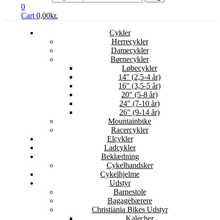
0
Cart
0,00
kr.
Cykler
Herrecykler
Damecykler
Børnecykler
Løbecykler
14″ (2,5-4 år)
16″ (3,5-5 år)
20″ (5-8 år)
24″ (7-10 år)
26″ (9-14 år)
Mountainbike
Racercykler
Elcykler
Ladcykler
Beklædning
Cykelhandsker
Cykelhjelme
Udstyr
Barnestole
Bagagebærere
Christiania Bikes Udstyr
Kalecher