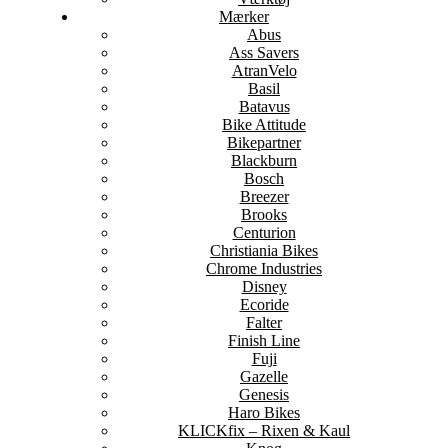
Mærker
Abus
Ass Savers
AtranVelo
Basil
Batavus
Bike Attitude
Bikepartner
Blackburn
Bosch
Breezer
Brooks
Centurion
Christiania Bikes
Chrome Industries
Disney
Ecoride
Falter
Finish Line
Fuji
Gazelle
Genesis
Haro Bikes
KLICKfix – Rixen & Kaul