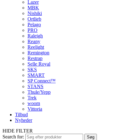
Lazer
MBK
Nishiki
Ortlieb
Pelago
PRO
Raleigh
Reany
Reelight
Remington
Restrap
Selle Royal
SKS
SMART
SP Connect™
STANS
Thule/Yepp
Trek
woom
Vittoria
Tilbud
Nyheder
HIDE FILTER
Search for:
Søg