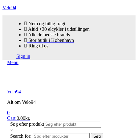
Velo94
Nem og billig fragt
Altid +30 elcykler i udstillingen
Alle de bedste brands
Stor butik i København
Ring til os
Sign in
Menu
Velo94
Alt om Velo94
0
Cart
0,00
kr.
Søg efter produkt
×
Search for:
Søg