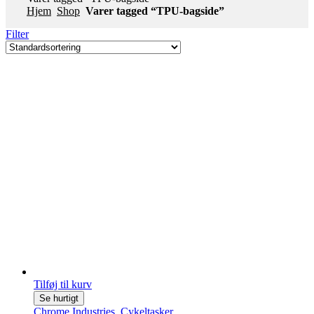
Hjem
Shop
Varer tagged “TPU-bagside”
Filter
Tilføj til kurv
Se hurtigt
Chrome Industries
,
Cykeltasker