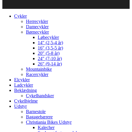
Cykler
Herrecykler
Damecykler
Børnecykler
Løbecykler
14″ (2,5-4 år)
16″ (3,5-5 år)
20″ (5-8 år)
24″ (7-10 år)
26″ (9-14 år)
Mountainbike
Racercykler
Elcykler
Ladcykler
Beklædning
Cykelhandsker
Cykelhjelme
Udstyr
Barnestole
Bagagebærere
Christiania Bikes Udstyr
Kalecher