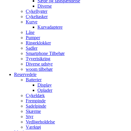
Sæde og fastspændelse
Diverse
Cykellygter
Cykeltasker
Kurve
Kurvadaptere
Låse
Pumper
Ringeklokker
Sadler
Smartphone Tilbehør
Tyverisikring
Diverse udstyr
woom tilbehør
Reservedele
Batterier
Display
Oplader
Cykeldæk
Frempinde
Sadelpinde
Skærme
Styr
Vedligeholdelse
Værktøj