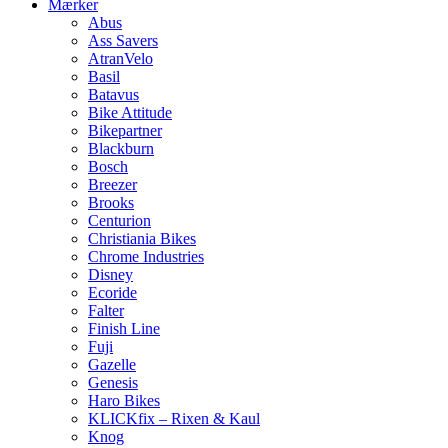
Mærker
Abus
Ass Savers
AtranVelo
Basil
Batavus
Bike Attitude
Bikepartner
Blackburn
Bosch
Breezer
Brooks
Centurion
Christiania Bikes
Chrome Industries
Disney
Ecoride
Falter
Finish Line
Fuji
Gazelle
Genesis
Haro Bikes
KLICKfix – Rixen & Kaul
Knog