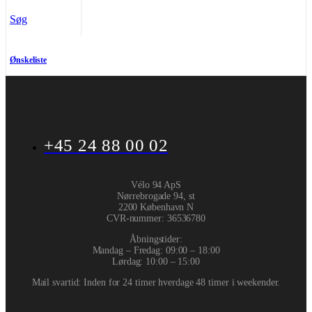
Søg
Ønskeliste
+45 24 88 00 02
Vélo 94 ApS
Nørrebrogade 94, st
2200 København N
CVR-nummer
:
36536780
Åbningstider:
Mandag – Fredag: 09:00 – 18:00
Lørdag: 10:00 – 15:00
Mail svartid: Inden for 24 timer hverdage 48 timer i weekender.