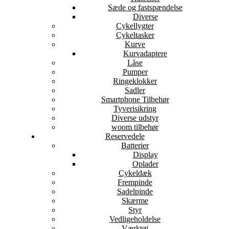
Sæde og fastspændelse
Diverse
Cykellygter
Cykeltasker
Kurve
Kurvadaptere
Låse
Pumper
Ringeklokker
Sadler
Smartphone Tilbehør
Tyverisikring
Diverse udstyr
woom tilbehør
Reservedele
Batterier
Display
Oplader
Cykeldæk
Frempinde
Sadelpinde
Skærme
Styr
Vedligeholdelse
Værktøj