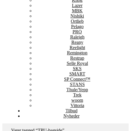
Knog
Lazer
MBK
Nishiki
Ortlieb
Pelago
PRO
Raleigh
Reany
Reelight
Remington
Restrap
Selle Royal
SKS
SMART
SP Connect™
STANS
Thule/Yepp
Trek
woom
Vittoria
Tilbud
Nyheder
Varer tagged “TPU-bagside”