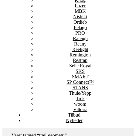
Knog
Lazer
MBK
Nishiki
Ortlieb
Pelago
PRO
Raleigh
Reany
Reelight
Remington
Restrap
Selle Royal
SKS
SMART
SP Connect™
STANS
Thule/Yepp
Trek
woom
Vittoria
Tilbud
Nyheder
Varer tagged “trail-geometri”