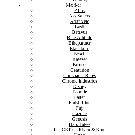
Mærker
Abus
Ass Savers
AtranVelo
Basil
Batavus
Bike Attitude
Bikepartner
Blackburn
Bosch
Breezer
Brooks
Centurion
Christiania Bikes
Chrome Industries
Disney
Ecoride
Falter
Finish Line
Fuji
Gazelle
Genesis
Haro Bikes
KLICKfix – Rixen & Kaul