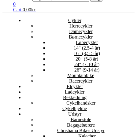
0
Cart
0,00
kr.
Cykler
Herrecykler
Damecykler
Børnecykler
Løbecykler
14″ (2,5-4 år)
16″ (3,5-5 år)
20″ (5-8 år)
24″ (7-10 år)
26″ (9-14 år)
Mountainbike
Racercykler
Elcykler
Ladcykler
Beklædning
Cykelhandsker
Cykelhjelme
Udstyr
Barnestole
Bagagebærere
Christiania Bikes Udstyr
Kalecher