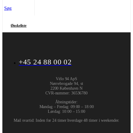
Søg
Ønskeliste
+45 24 88 00 02
Vélo 94 ApS
Nørrebrogade 94, st
2200 København N
CVR-nummer
:
36536780
Åbningstider:
Mandag – Fredag: 09:00 – 18:00
Lørdag: 10:00 – 15:00
Mail svartid: Inden for 24 timer hverdage 48 timer i weekender.