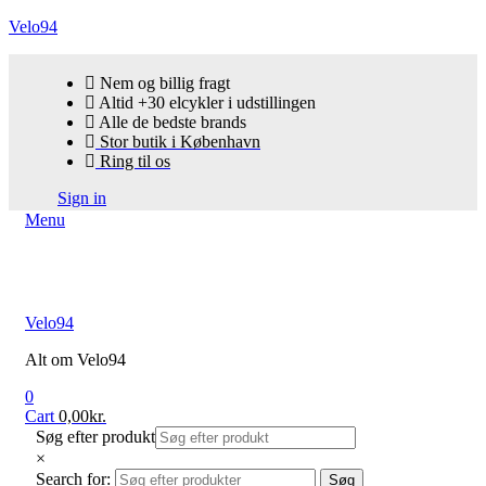
Velo94
Nem og billig fragt
Altid +30 elcykler i udstillingen
Alle de bedste brands
Stor butik i København
Ring til os
Sign in
Menu
Velo94
Alt om Velo94
0
Cart
0,00
kr.
Søg efter produkt
×
Search for:
Søg