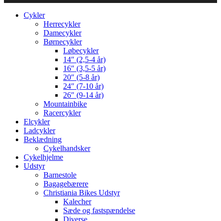
Cykler
Herrecykler
Damecykler
Børnecykler
Løbecykler
14″ (2,5-4 år)
16″ (3,5-5 år)
20″ (5-8 år)
24″ (7-10 år)
26″ (9-14 år)
Mountainbike
Racercykler
Elcykler
Ladcykler
Beklædning
Cykelhandsker
Cykelhjelme
Udstyr
Barnestole
Bagagebærere
Christiania Bikes Udstyr
Kalecher
Sæde og fastspændelse
Diverse