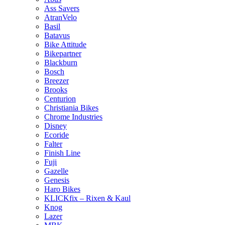
Ass Savers
AtranVelo
Basil
Batavus
Bike Attitude
Bikepartner
Blackburn
Bosch
Breezer
Brooks
Centurion
Christiania Bikes
Chrome Industries
Disney
Ecoride
Falter
Finish Line
Fuji
Gazelle
Genesis
Haro Bikes
KLICKfix – Rixen & Kaul
Knog
Lazer