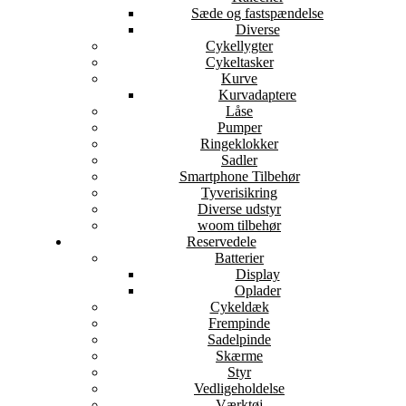
Sæde og fastspændelse
Diverse
Cykellygter
Cykeltasker
Kurve
Kurvadaptere
Låse
Pumper
Ringeklokker
Sadler
Smartphone Tilbehør
Tyverisikring
Diverse udstyr
woom tilbehør
Reservedele
Batterier
Display
Oplader
Cykeldæk
Frempinde
Sadelpinde
Skærme
Styr
Vedligeholdelse
Værktøj