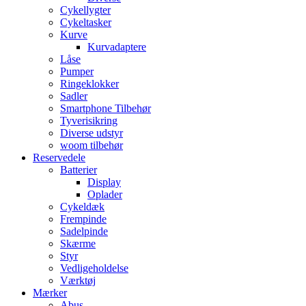
Cykellygter
Cykeltasker
Kurve
Kurvadaptere
Låse
Pumper
Ringeklokker
Sadler
Smartphone Tilbehør
Tyverisikring
Diverse udstyr
woom tilbehør
Reservedele
Batterier
Display
Oplader
Cykeldæk
Frempinde
Sadelpinde
Skærme
Styr
Vedligeholdelse
Værktøj
Mærker
Abus