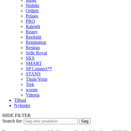
MBK
Nishiki
Ortlieb
Pelago
PRO
Raleigh
Reany
Reelight
Remington
Restrap
Selle Royal
SKS
SMART
SP Connect™
STANS
Thule/Yepp
Trek
woom
Vittoria
Tilbud
Nyheder
HIDE FILTER
Search for:
Søg