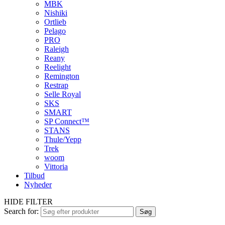
MBK
Nishiki
Ortlieb
Pelago
PRO
Raleigh
Reany
Reelight
Remington
Restrap
Selle Royal
SKS
SMART
SP Connect™
STANS
Thule/Yepp
Trek
woom
Vittoria
Tilbud
Nyheder
HIDE FILTER
Search for:
Søg