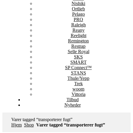
Nishiki
Ortlieb
Pelago
PRO
Raleigh
Reany
Reelight
Remington
Restrap
Selle Royal
SKS
SMART
SP Connect™
STANS
Thule/Yepp
Trek
woom
Vittoria
Tilbud
Nyheder
Varer tagged “transporterer fugt”
Hjem
Shop
Varer tagged “transporterer fugt”