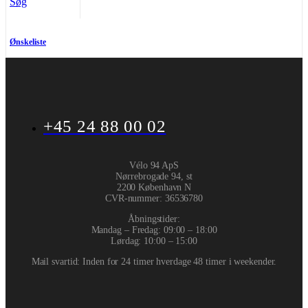
Søg
Ønskeliste
+45 24 88 00 02
Vélo 94 ApS
Nørrebrogade 94, st
2200 København N
CVR-nummer
:
36536780
Åbningstider:
Mandag – Fredag: 09:00 – 18:00
Lørdag: 10:00 – 15:00
Mail svartid: Inden for 24 timer hverdage 48 timer i weekender.