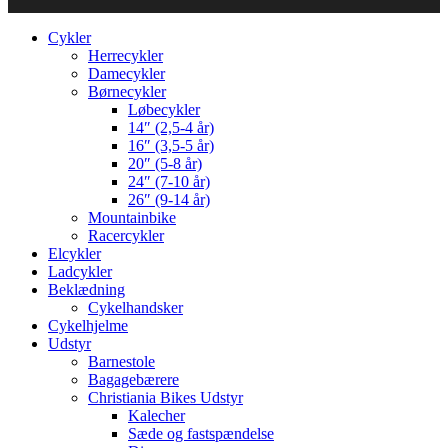
Cykler
Herrecykler
Damecykler
Børnecykler
Løbecykler
14″ (2,5-4 år)
16″ (3,5-5 år)
20″ (5-8 år)
24″ (7-10 år)
26″ (9-14 år)
Mountainbike
Racercykler
Elcykler
Ladcykler
Beklædning
Cykelhandsker
Cykelhjelme
Udstyr
Barnestole
Bagagebærere
Christiania Bikes Udstyr
Kalecher
Sæde og fastspændelse