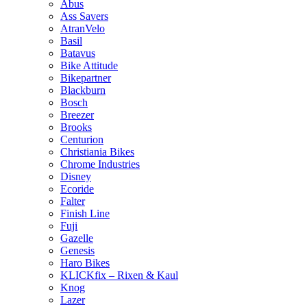
Abus
Ass Savers
AtranVelo
Basil
Batavus
Bike Attitude
Bikepartner
Blackburn
Bosch
Breezer
Brooks
Centurion
Christiania Bikes
Chrome Industries
Disney
Ecoride
Falter
Finish Line
Fuji
Gazelle
Genesis
Haro Bikes
KLICKfix – Rixen & Kaul
Knog
Lazer