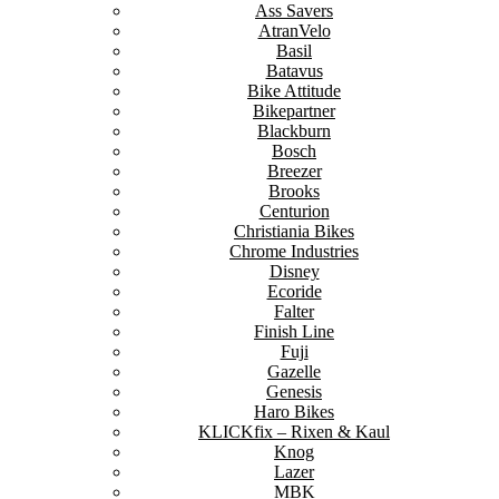
Ass Savers
AtranVelo
Basil
Batavus
Bike Attitude
Bikepartner
Blackburn
Bosch
Breezer
Brooks
Centurion
Christiania Bikes
Chrome Industries
Disney
Ecoride
Falter
Finish Line
Fuji
Gazelle
Genesis
Haro Bikes
KLICKfix – Rixen & Kaul
Knog
Lazer
MBK