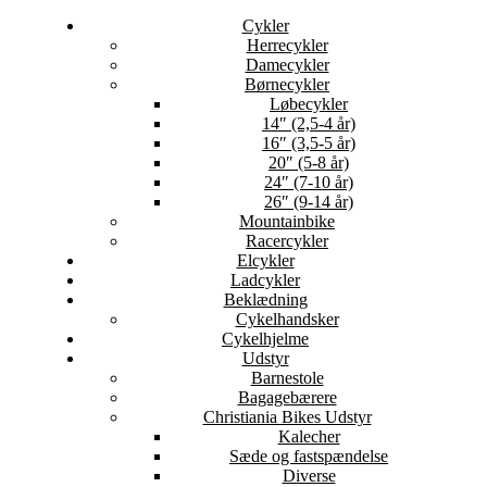
Cykler
Herrecykler
Damecykler
Børnecykler
Løbecykler
14″ (2,5-4 år)
16″ (3,5-5 år)
20″ (5-8 år)
24″ (7-10 år)
26″ (9-14 år)
Mountainbike
Racercykler
Elcykler
Ladcykler
Beklædning
Cykelhandsker
Cykelhjelme
Udstyr
Barnestole
Bagagebærere
Christiania Bikes Udstyr
Kalecher
Sæde og fastspændelse
Diverse