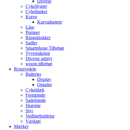
Diverse
Cykellygter
Cykeltasker
Kurve
Kurvadaptere
Låse
Pumper
Ringeklokker
Sadler
Smartphone Tilbehør
Tyverisikring
Diverse udstyr
woom tilbehør
Reservedele
Batterier
Display
Oplader
Cykeldæk
Frempinde
Sadelpinde
Skærme
Styr
Vedligeholdelse
Værktøj
Mærker