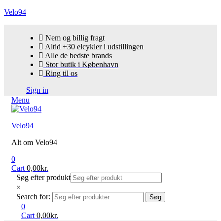
Velo94
Nem og billig fragt
Altid +30 elcykler i udstillingen
Alle de bedste brands
Stor butik i København
Ring til os
Sign in
Menu
Velo94
Alt om Velo94
0
Cart
0,00
kr.
Søg efter produkt
×
Search for:
Søg
0
Cart
0,00
kr.