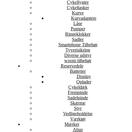
Cykellygter
Cykeltasker
Kurve
Kurvadaptere
Låse
Pumper
Ringeklokker
Sadler
Smartphone Tilbehør
Tyverisikring
Diverse udstyr
woom tilbehør
Reservedele
Batterier
Display
Oplader
Cykeldæk
Frempinde
Sadelpinde
Skærme
Styr
Vedligeholdelse
Værktøj
Mærker
Abus