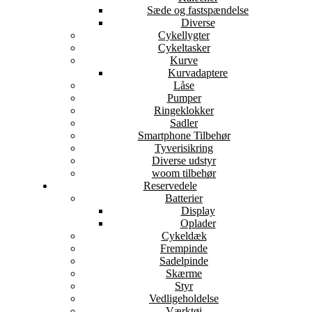
Sæde og fastspændelse
Diverse
Cykellygter
Cykeltasker
Kurve
Kurvadaptere
Låse
Pumper
Ringeklokker
Sadler
Smartphone Tilbehør
Tyverisikring
Diverse udstyr
woom tilbehør
Reservedele
Batterier
Display
Oplader
Cykeldæk
Frempinde
Sadelpinde
Skærme
Styr
Vedligeholdelse
Værktøj