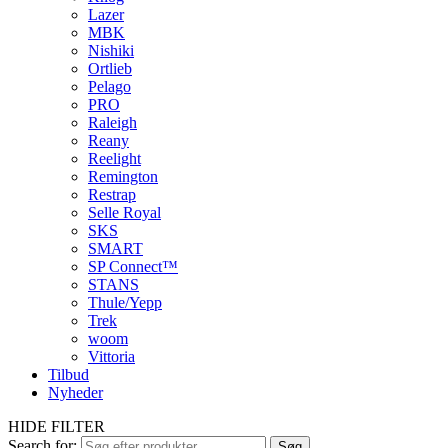
Lazer
MBK
Nishiki
Ortlieb
Pelago
PRO
Raleigh
Reany
Reelight
Remington
Restrap
Selle Royal
SKS
SMART
SP Connect™
STANS
Thule/Yepp
Trek
woom
Vittoria
Tilbud
Nyheder
HIDE FILTER
Search for:
Søg