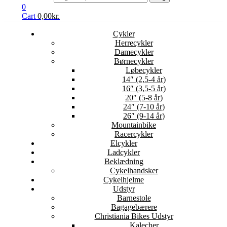
0
Cart
0,00
kr.
Cykler
Herrecykler
Damecykler
Børnecykler
Løbecykler
14″ (2,5-4 år)
16″ (3,5-5 år)
20″ (5-8 år)
24″ (7-10 år)
26″ (9-14 år)
Mountainbike
Racercykler
Elcykler
Ladcykler
Beklædning
Cykelhandsker
Cykelhjelme
Udstyr
Barnestole
Bagagebærere
Christiania Bikes Udstyr
Kalecher