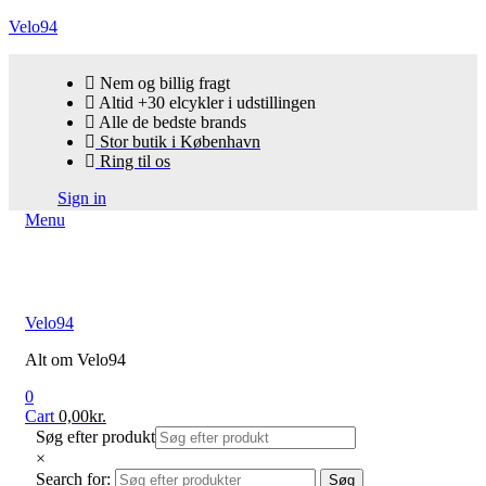
Velo94
Nem og billig fragt
Altid +30 elcykler i udstillingen
Alle de bedste brands
Stor butik i København
Ring til os
Sign in
Menu
Velo94
Alt om Velo94
0
Cart
0,00
kr.
Søg efter produkt
×
Search for:
Søg