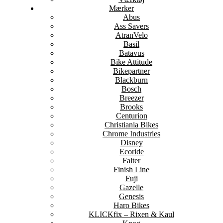
Mærker
Abus
Ass Savers
AtranVelo
Basil
Batavus
Bike Attitude
Bikepartner
Blackburn
Bosch
Breezer
Brooks
Centurion
Christiania Bikes
Chrome Industries
Disney
Ecoride
Falter
Finish Line
Fuji
Gazelle
Genesis
Haro Bikes
KLICKfix – Rixen & Kaul