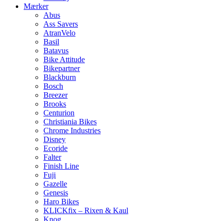
Mærker
Abus
Ass Savers
AtranVelo
Basil
Batavus
Bike Attitude
Bikepartner
Blackburn
Bosch
Breezer
Brooks
Centurion
Christiania Bikes
Chrome Industries
Disney
Ecoride
Falter
Finish Line
Fuji
Gazelle
Genesis
Haro Bikes
KLICKfix – Rixen & Kaul
Knog