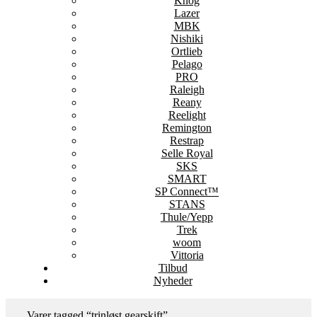
Knog
Lazer
MBK
Nishiki
Ortlieb
Pelago
PRO
Raleigh
Reany
Reelight
Remington
Restrap
Selle Royal
SKS
SMART
SP Connect™
STANS
Thule/Yepp
Trek
woom
Vittoria
Tilbud
Nyheder
Varer tagged “trinløst gearskift”