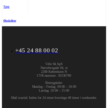
Søg
Ønskeliste
+45 24 88 00 02
Vélo 94 ApS
Nørrebrogade 94, st
2200 København N
CVR-nummer
:
36536780
Åbningstider:
Mandag – Fredag: 09:00 – 18:00
Lørdag: 10:00 – 15:00
Mail svartid: Inden for 24 timer hverdage 48 timer i weekender.