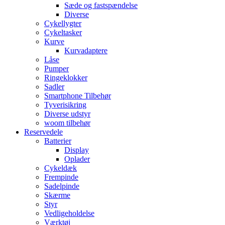
Sæde og fastspændelse
Diverse
Cykellygter
Cykeltasker
Kurve
Kurvadaptere
Låse
Pumper
Ringeklokker
Sadler
Smartphone Tilbehør
Tyverisikring
Diverse udstyr
woom tilbehør
Reservedele
Batterier
Display
Oplader
Cykeldæk
Frempinde
Sadelpinde
Skærme
Styr
Vedligeholdelse
Værktøj