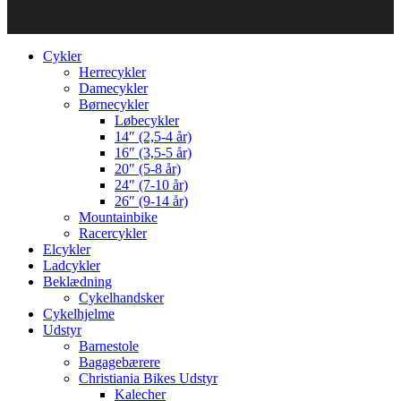
Cykler
Herrecykler
Damecykler
Børnecykler
Løbecykler
14″ (2,5-4 år)
16″ (3,5-5 år)
20″ (5-8 år)
24″ (7-10 år)
26″ (9-14 år)
Mountainbike
Racercykler
Elcykler
Ladcykler
Beklædning
Cykelhandsker
Cykelhjelme
Udstyr
Barnestole
Bagagebærere
Christiania Bikes Udstyr
Kalecher