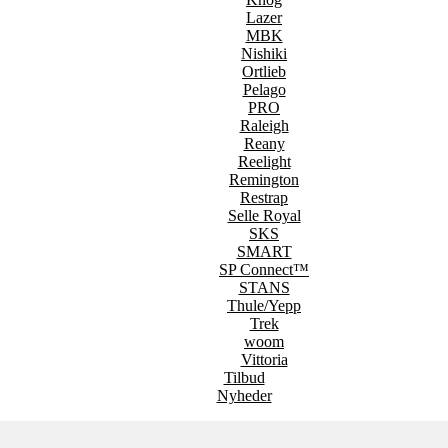
Lazer
MBK
Nishiki
Ortlieb
Pelago
PRO
Raleigh
Reany
Reelight
Remington
Restrap
Selle Royal
SKS
SMART
SP Connect™
STANS
Thule/Yepp
Trek
woom
Vittoria
Tilbud
Nyheder