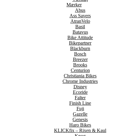
Mærker
Abus
Ass Savers
AtranVelo
Basil
Batavus
Bike Attitude
Bikepartner
Blackburn
Bosch
Breezer
Brooks
Centurion
Christiania Bikes
Chrome Industries
Disney
Ecoride
Falter
Finish Line
Fuji
Gazelle
Genesis
Haro Bikes
KLICKfix – Rixen & Kaul
Knog