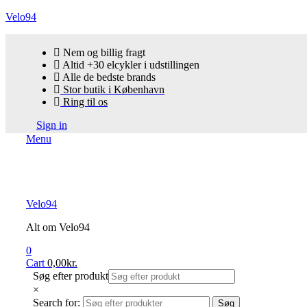
Velo94
Nem og billig fragt
Altid +30 elcykler i udstillingen
Alle de bedste brands
Stor butik i København
Ring til os
Sign in
Menu
Velo94
Alt om Velo94
0
Cart
0,00
kr.
Søg efter produkt
×
Search for:
Søg