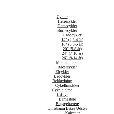
Cykler
Herrecykler
Damecykler
Børnecykler
Løbecykler
14″ (2,5-4 år)
16″ (3,5-5 år)
20″ (5-8 år)
24″ (7-10 år)
26″ (9-14 år)
Mountainbike
Racercykler
Elcykler
Ladcykler
Beklædning
Cykelhandsker
Cykelhjelme
Udstyr
Barnestole
Bagagebærere
Christiania Bikes Udstyr
Kalecher