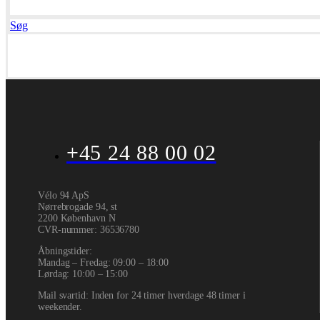
Søg
+45 24 88 00 02
Vélo 94 ApS
Nørrebrogade 94, st
2200 København N
CVR-nummer
:
36536780
Åbningstider:
Mandag – Fredag: 09:00 – 18:00
Lørdag: 10:00 – 15:00
Mail svartid: Inden for 24 timer hverdage 48 timer i
weekender.