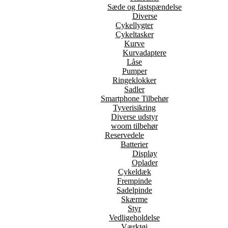
Sæde og fastspændelse
Diverse
Cykellygter
Cykeltasker
Kurve
Kurvadaptere
Låse
Pumper
Ringeklokker
Sadler
Smartphone Tilbehør
Tyverisikring
Diverse udstyr
woom tilbehør
Reservedele
Batterier
Display
Oplader
Cykeldæk
Frempinde
Sadelpinde
Skærme
Styr
Vedligeholdelse
Værktøj