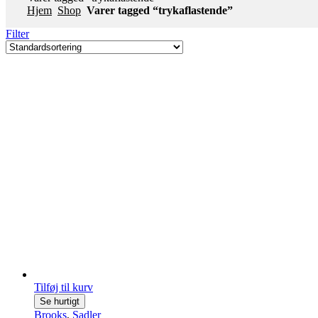
Hjem
Shop
Varer tagged “trykaflastende”
Filter
Tilføj til kurv
Se hurtigt
Brooks
,
Sadler