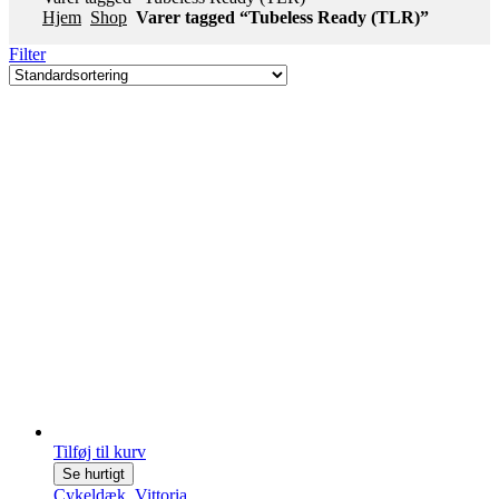
Hjem
Shop
Varer tagged “Tubeless Ready (TLR)”
Filter
Tilføj til kurv
Se hurtigt
Cykeldæk
,
Vittoria