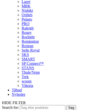
Lazer
MBK
Nishiki
Ortlieb
Pelago
PRO
Raleigh
Reany
Reelight
Remington
Restrap
Selle Royal
SKS
SMART
SP Connect™
STANS
Thule/Yepp
Trek
woom
Vittoria
Tilbud
Nyheder
HIDE FILTER
Search for:
Søg