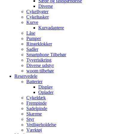
Sæde og fastspændelse
Diverse
Cykellygter
Cykeltasker
Kurve
Kurvadaptere
Låse
Pumper
Ringeklokker
Sadler
Smartphone Tilbehør
Tyverisikring
Diverse udstyr
woom tilbehør
Reservedele
Batterier
Display
Oplader
Cykeldæk
Frempinde
Sadelpinde
Skærme
Styr
Vedligeholdelse
Værktøj