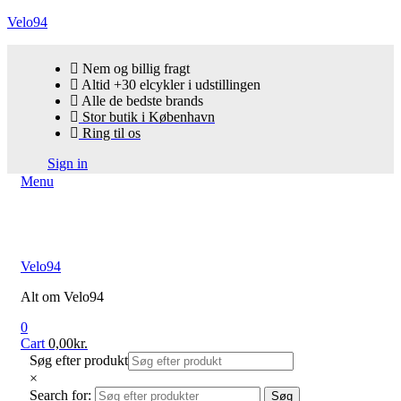
Velo94
Nem og billig fragt
Altid +30 elcykler i udstillingen
Alle de bedste brands
Stor butik i København
Ring til os
Sign in
Menu
Velo94
Alt om Velo94
0
Cart
0,00
kr.
Søg efter produkt
×
Search for:
Søg