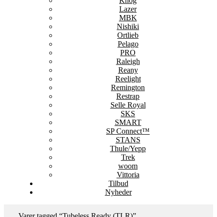
Knog
Lazer
MBK
Nishiki
Ortlieb
Pelago
PRO
Raleigh
Reany
Reelight
Remington
Restrap
Selle Royal
SKS
SMART
SP Connect™
STANS
Thule/Yepp
Trek
woom
Vittoria
Tilbud
Nyheder
Varer tagged “Tubeless Ready (TLR)”