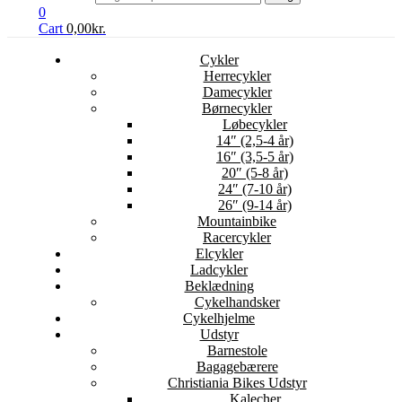
0
Cart
0,00
kr.
Cykler
Herrecykler
Damecykler
Børnecykler
Løbecykler
14″ (2,5-4 år)
16″ (3,5-5 år)
20″ (5-8 år)
24″ (7-10 år)
26″ (9-14 år)
Mountainbike
Racercykler
Elcykler
Ladcykler
Beklædning
Cykelhandsker
Cykelhjelme
Udstyr
Barnestole
Bagagebærere
Christiania Bikes Udstyr
Kalecher