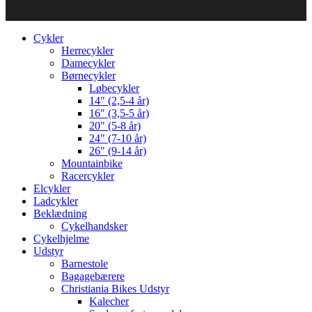
Cykler
Herrecykler
Damecykler
Børnecykler
Løbecykler
14″ (2,5-4 år)
16″ (3,5-5 år)
20″ (5-8 år)
24″ (7-10 år)
26″ (9-14 år)
Mountainbike
Racercykler
Elcykler
Ladcykler
Beklædning
Cykelhandsker
Cykelhjelme
Udstyr
Barnestole
Bagagebærere
Christiania Bikes Udstyr
Kalecher