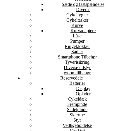
Sæde og fastspændelse
Diverse
Cykellygter
Cykeltasker
Kurve
Kurvadaptere
Låse
Pumper
Ringeklokker
Sadler
Smartphone Tilbehør
Tyverisikring
Diverse udstyr
woom tilbehør
Reservedele
Batterier
Display
Oplader
Cykeldæk
Frempinde
Sadelpinde
Skærme
Styr
Vedligeholdelse
Værktøj