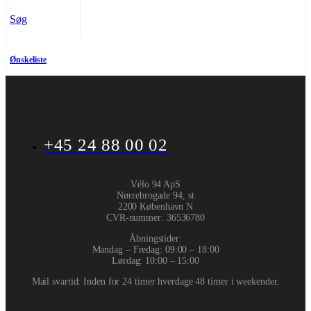
Søg
Ønskeliste
+45 24 88 00 02
Vélo 94 ApS
Nørrebrogade 94, st
2200 København N
CVR-nummer
:
36536780
Åbningstider:
Mandag – Fredag: 09:00 – 18:00
Lørdag: 10:00 – 15:00
Mail svartid: Inden for 24 timer hverdage 48 timer i weekender.