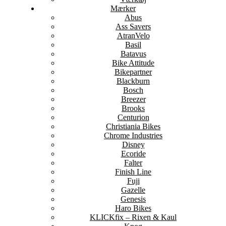
Mærker
Abus
Ass Savers
AtranVelo
Basil
Batavus
Bike Attitude
Bikepartner
Blackburn
Bosch
Breezer
Brooks
Centurion
Christiania Bikes
Chrome Industries
Disney
Ecoride
Falter
Finish Line
Fuji
Gazelle
Genesis
Haro Bikes
KLICKfix – Rixen & Kaul