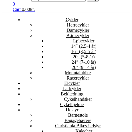
0
Cart
0,00
kr.
Cykler
Herrecykler
Damecykler
Børnecykler
Løbecykler
14″ (2,5-4 år)
16″ (3,5-5 år)
20″ (5-8 år)
24″ (7-10 år)
26″ (9-14 år)
Mountainbike
Racercykler
Elcykler
Ladcykler
Beklædning
Cykelhandsker
Cykelhjelme
Udstyr
Barnestole
Bagagebærere
Christiania Bikes Udstyr
Kalecher