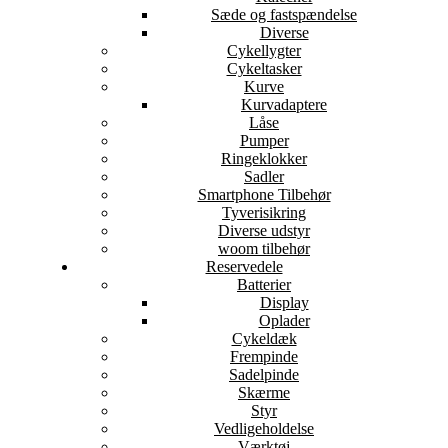
Sæde og fastspændelse
Diverse
Cykellygter
Cykeltasker
Kurve
Kurvadaptere
Låse
Pumper
Ringeklokker
Sadler
Smartphone Tilbehør
Tyverisikring
Diverse udstyr
woom tilbehør
Reservedele
Batterier
Display
Oplader
Cykeldæk
Frempinde
Sadelpinde
Skærme
Styr
Vedligeholdelse
Værktøj