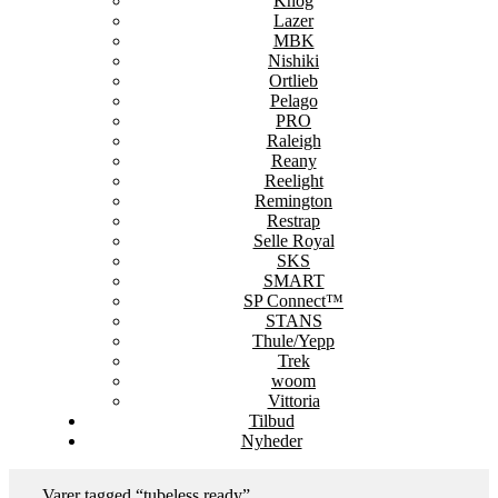
Knog
Lazer
MBK
Nishiki
Ortlieb
Pelago
PRO
Raleigh
Reany
Reelight
Remington
Restrap
Selle Royal
SKS
SMART
SP Connect™
STANS
Thule/Yepp
Trek
woom
Vittoria
Tilbud
Nyheder
Varer tagged “tubeless ready”