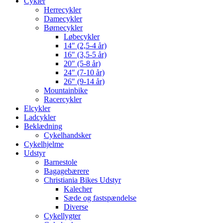
Cykler
Herrecykler
Damecykler
Børnecykler
Løbecykler
14″ (2,5-4 år)
16″ (3,5-5 år)
20″ (5-8 år)
24″ (7-10 år)
26″ (9-14 år)
Mountainbike
Racercykler
Elcykler
Ladcykler
Beklædning
Cykelhandsker
Cykelhjelme
Udstyr
Barnestole
Bagagebærere
Christiania Bikes Udstyr
Kalecher
Sæde og fastspændelse
Diverse
Cykellygter