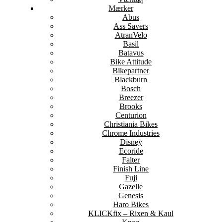
Mærker
Abus
Ass Savers
AtranVelo
Basil
Batavus
Bike Attitude
Bikepartner
Blackburn
Bosch
Breezer
Brooks
Centurion
Christiania Bikes
Chrome Industries
Disney
Ecoride
Falter
Finish Line
Fuji
Gazelle
Genesis
Haro Bikes
KLICKfix – Rixen & Kaul