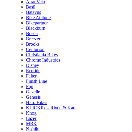
AtranVelo
Basil
Batavus
Bike Attitude
Bikepartner
Blackburn
Bosch
Breezer
Brooks
Centurion
Christiania Bikes
Chrome Industries
Disney
Ecoride
Falter
Finish Line
Fuji
Gazelle
Genesis
Haro Bikes
KLICKfix – Rixen & Kaul
Knog
Lazer
MBK
Nishiki