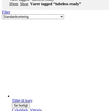
Hjem
Shop
Varer tagged “tubeless ready”
Filter
Tilføj til kurv
Se hurtigt
Cykeldæk
,
Vittoria