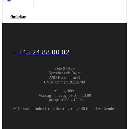
Ønskeliste
+45 24 88 00 02
Vélo 94 ApS
Nørrebrogade 94, st
2200 København N
CVR-nummer
:
36536780
Åbningstider:
Mandag – Fredag: 09:00 – 18:00
Lørdag: 10:00 – 15:00
Mail svartid: Inden for 24 timer hverdage 48 timer i weekender.