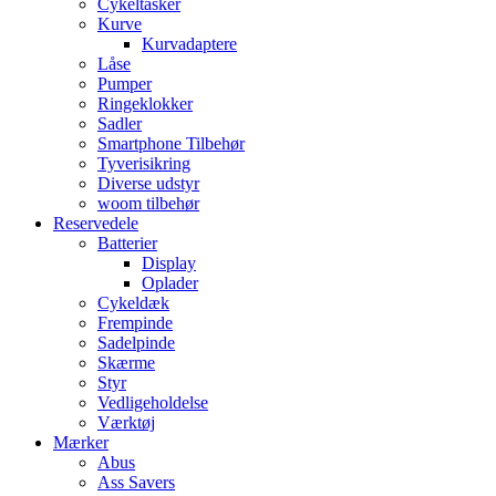
Cykeltasker
Kurve
Kurvadaptere
Låse
Pumper
Ringeklokker
Sadler
Smartphone Tilbehør
Tyverisikring
Diverse udstyr
woom tilbehør
Reservedele
Batterier
Display
Oplader
Cykeldæk
Frempinde
Sadelpinde
Skærme
Styr
Vedligeholdelse
Værktøj
Mærker
Abus
Ass Savers