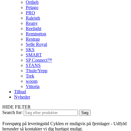
Ortlieb
Pelago
PRO
Raleigh
Reany
Reelight
Remington
Restrap
Selle Royal
SKS
SMART
SP Connect™
STANS
Thule/Yepp
Trek
woom
Vittoria
Tilbud
Nyheder
HIDE FILTER
Search for:
Søg
Forespørg på leveringstid
Cyklen er muligvis på fjernlager - Udfyld
herunder så kontakter vi dig hurtigst muligt.