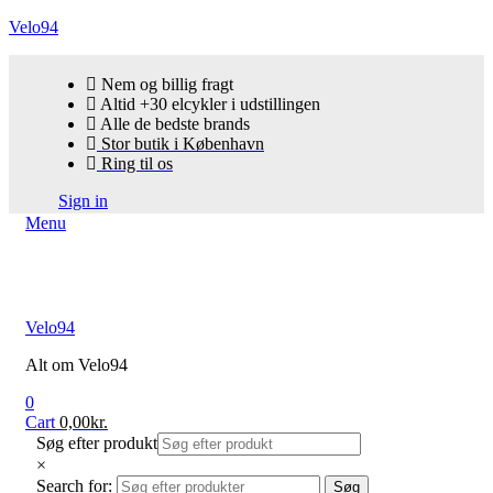
Velo94
Nem og billig fragt
Altid +30 elcykler i udstillingen
Alle de bedste brands
Stor butik i København
Ring til os
Sign in
Menu
Velo94
Alt om Velo94
0
Cart
0,00
kr.
Søg efter produkt
×
Search for:
Søg