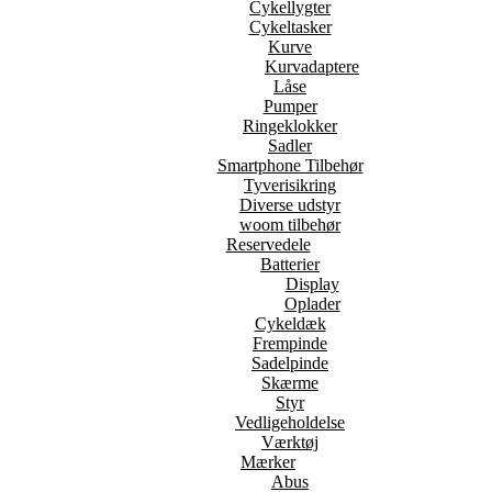
Cykellygter
Cykeltasker
Kurve
Kurvadaptere
Låse
Pumper
Ringeklokker
Sadler
Smartphone Tilbehør
Tyverisikring
Diverse udstyr
woom tilbehør
Reservedele
Batterier
Display
Oplader
Cykeldæk
Frempinde
Sadelpinde
Skærme
Styr
Vedligeholdelse
Værktøj
Mærker
Abus