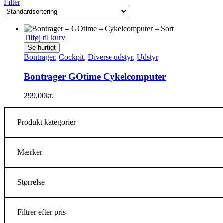
Filter
Tilføj til kurv
Se hurtigt
Bontrager
,
Cockpit
,
Diverse udstyr
,
Udstyr
Bontrager GOtime Cykelcomputer
299,00
kr.
Produkt kategorier
Mærker
Størrelse
Filtrer efter pris