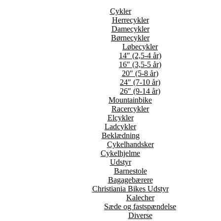
Cykler
Herrecykler
Damecykler
Børnecykler
Løbecykler
14″ (2,5-4 år)
16″ (3,5-5 år)
20″ (5-8 år)
24″ (7-10 år)
26″ (9-14 år)
Mountainbike
Racercykler
Elcykler
Ladcykler
Beklædning
Cykelhandsker
Cykelhjelme
Udstyr
Barnestole
Bagagebærere
Christiania Bikes Udstyr
Kalecher
Sæde og fastspændelse
Diverse