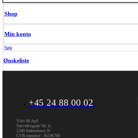
Shop
Min konto
Søg
Ønskeliste
+45 24 88 00 02
Vélo 94 ApS
Nørrebrogade 94, st
2200 København N
CVR-nummer
:
36536780