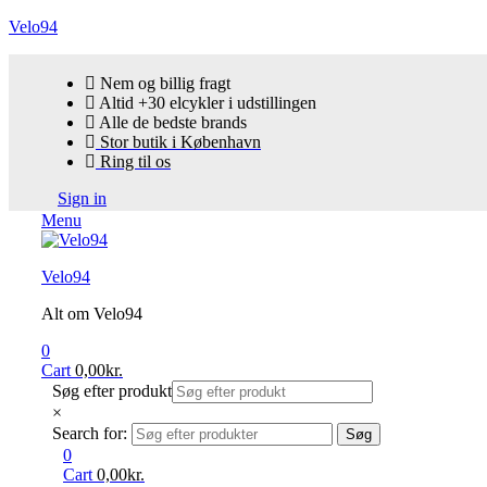
Velo94
Nem og billig fragt
Altid +30 elcykler i udstillingen
Alle de bedste brands
Stor butik i København
Ring til os
Sign in
Menu
Velo94
Alt om Velo94
0
Cart
0,00
kr.
Søg efter produkt
×
Search for:
Søg
0
Cart
0,00
kr.