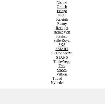
Nishiki
Ortlieb
Pelago
PRO
Raleigh
Reany
Reelight
Remington
Restrap
Selle Royal
SKS
SMART
SP Connect™
STANS
Thule/Yepp
Trek
woom
Vittoria
Tilbud
Nyheder