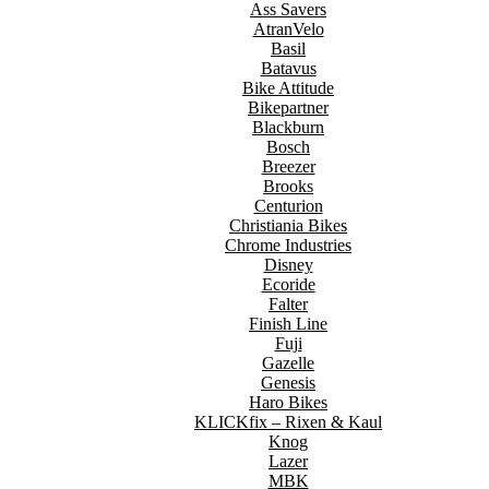
Ass Savers
AtranVelo
Basil
Batavus
Bike Attitude
Bikepartner
Blackburn
Bosch
Breezer
Brooks
Centurion
Christiania Bikes
Chrome Industries
Disney
Ecoride
Falter
Finish Line
Fuji
Gazelle
Genesis
Haro Bikes
KLICKfix – Rixen & Kaul
Knog
Lazer
MBK