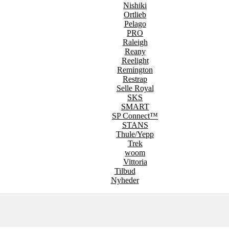
Nishiki
Ortlieb
Pelago
PRO
Raleigh
Reany
Reelight
Remington
Restrap
Selle Royal
SKS
SMART
SP Connect™
STANS
Thule/Yepp
Trek
woom
Vittoria
Tilbud
Nyheder