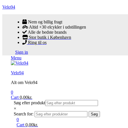
Velo94
Nem og billig fragt
Altid +30 elcykler i udstillingen
Alle de bedste brands
Stor butik i København
Ring til os
Sign in
Menu
Velo94
Alt om Velo94
0
Cart
0,00
kr.
Søg efter produkt
×
Search for:
Søg
0
Cart
0,00
kr.