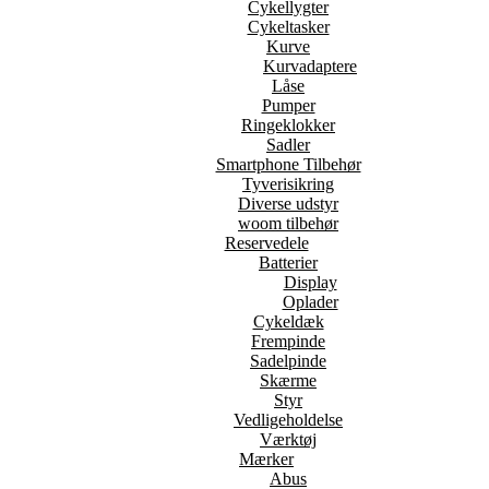
Cykellygter
Cykeltasker
Kurve
Kurvadaptere
Låse
Pumper
Ringeklokker
Sadler
Smartphone Tilbehør
Tyverisikring
Diverse udstyr
woom tilbehør
Reservedele
Batterier
Display
Oplader
Cykeldæk
Frempinde
Sadelpinde
Skærme
Styr
Vedligeholdelse
Værktøj
Mærker
Abus