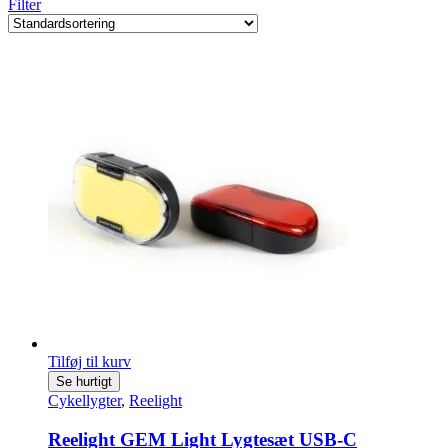
Filter
Tilføj til kurv
Se hurtigt
Cykellygter
,
Reelight
Reelight GEM Light Lygtesæt USB-C