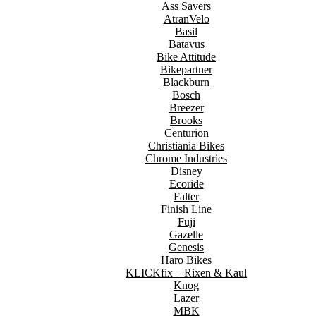
Ass Savers
AtranVelo
Basil
Batavus
Bike Attitude
Bikepartner
Blackburn
Bosch
Breezer
Brooks
Centurion
Christiania Bikes
Chrome Industries
Disney
Ecoride
Falter
Finish Line
Fuji
Gazelle
Genesis
Haro Bikes
KLICKfix – Rixen & Kaul
Knog
Lazer
MBK