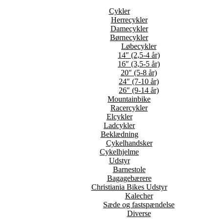
Cykler
Herrecykler
Damecykler
Børnecykler
Løbecykler
14″ (2,5-4 år)
16″ (3,5-5 år)
20″ (5-8 år)
24″ (7-10 år)
26″ (9-14 år)
Mountainbike
Racercykler
Elcykler
Ladcykler
Beklædning
Cykelhandsker
Cykelhjelme
Udstyr
Barnestole
Bagagebærere
Christiania Bikes Udstyr
Kalecher
Sæde og fastspændelse
Diverse