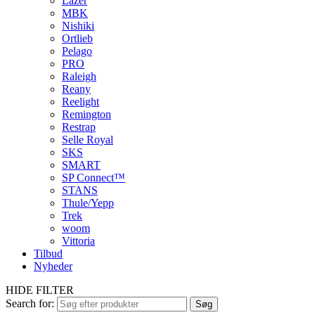
Lazer
MBK
Nishiki
Ortlieb
Pelago
PRO
Raleigh
Reany
Reelight
Remington
Restrap
Selle Royal
SKS
SMART
SP Connect™
STANS
Thule/Yepp
Trek
woom
Vittoria
Tilbud
Nyheder
HIDE FILTER
Search for:
Søg