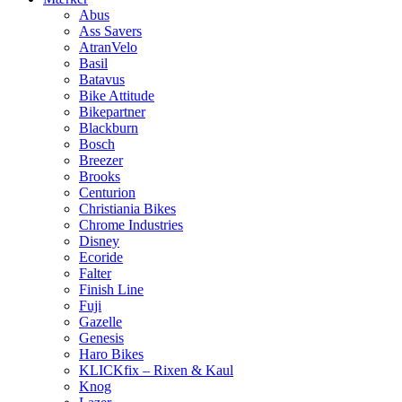
Abus
Ass Savers
AtranVelo
Basil
Batavus
Bike Attitude
Bikepartner
Blackburn
Bosch
Breezer
Brooks
Centurion
Christiania Bikes
Chrome Industries
Disney
Ecoride
Falter
Finish Line
Fuji
Gazelle
Genesis
Haro Bikes
KLICKfix – Rixen & Kaul
Knog