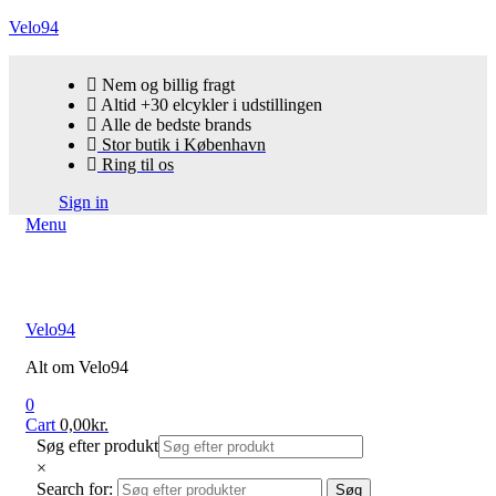
Velo94
Nem og billig fragt
Altid +30 elcykler i udstillingen
Alle de bedste brands
Stor butik i København
Ring til os
Sign in
Menu
Velo94
Alt om Velo94
0
Cart
0,00
kr.
Søg efter produkt
×
Search for:
Søg