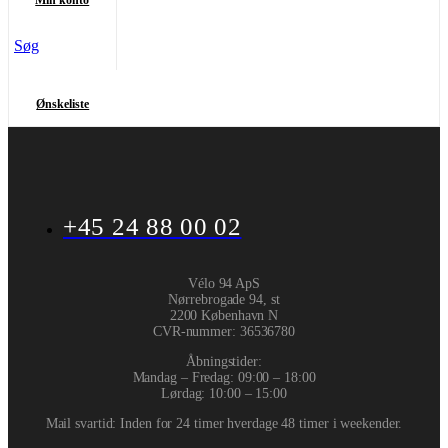
Min konto
Søg
Ønskeliste
+45 24 88 00 02
Vélo 94 ApS
Nørrebrogade 94, st
2200 København N
CVR-nummer
:
36536780
Åbningstider:
Mandag – Fredag: 09:00 – 18:00
Lørdag: 10:00 – 15:00
Mail svartid: Inden for 24 timer hverdage 48 timer i weekender.