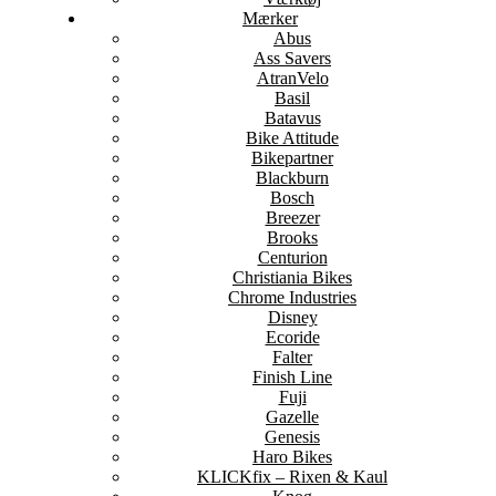
Mærker
Abus
Ass Savers
AtranVelo
Basil
Batavus
Bike Attitude
Bikepartner
Blackburn
Bosch
Breezer
Brooks
Centurion
Christiania Bikes
Chrome Industries
Disney
Ecoride
Falter
Finish Line
Fuji
Gazelle
Genesis
Haro Bikes
KLICKfix – Rixen & Kaul