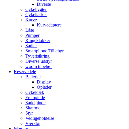
Diverse
Cykellygter
Cykeltasker
Kurve
Kurvadaptere
Låse
Pumper
Ringeklokker
Sadler
Smartphone Tilbehør
Tyverisikring
Diverse udstyr
woom tilbehør
Reservedele
Batterier
Display
Oplader
Cykeldæk
Frempinde
Sadelpinde
Skærme
Styr
Vedligeholdelse
Værktøj
Mærker