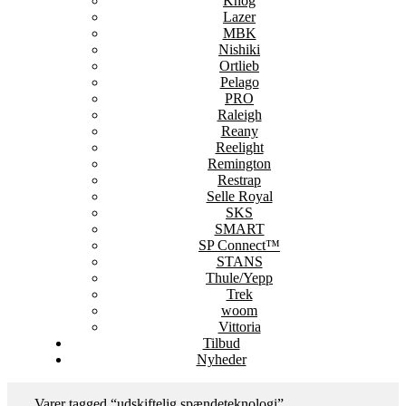
Knog
Lazer
MBK
Nishiki
Ortlieb
Pelago
PRO
Raleigh
Reany
Reelight
Remington
Restrap
Selle Royal
SKS
SMART
SP Connect™
STANS
Thule/Yepp
Trek
woom
Vittoria
Tilbud
Nyheder
Varer tagged “udskiftelig spændeteknologi”