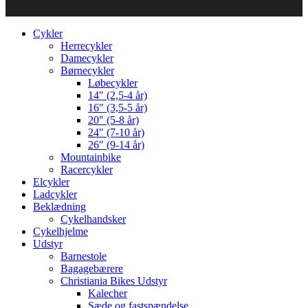
Cykler
Herrecykler
Damecykler
Børnecykler
Løbecykler
14″ (2,5-4 år)
16″ (3,5-5 år)
20″ (5-8 år)
24″ (7-10 år)
26″ (9-14 år)
Mountainbike
Racercykler
Elcykler
Ladcykler
Beklædning
Cykelhandsker
Cykelhjelme
Udstyr
Barnestole
Bagagebærere
Christiania Bikes Udstyr
Kalecher
Sæde og fastspændelse