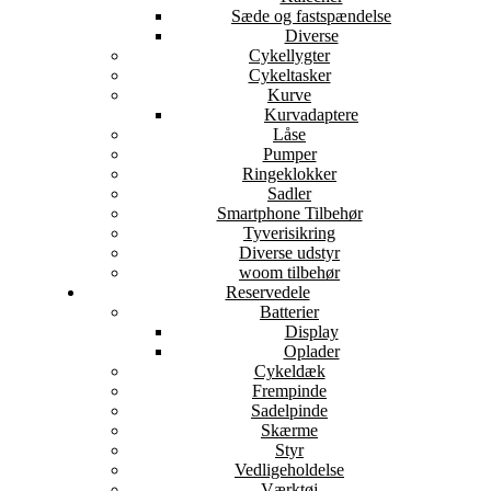
Sæde og fastspændelse
Diverse
Cykellygter
Cykeltasker
Kurve
Kurvadaptere
Låse
Pumper
Ringeklokker
Sadler
Smartphone Tilbehør
Tyverisikring
Diverse udstyr
woom tilbehør
Reservedele
Batterier
Display
Oplader
Cykeldæk
Frempinde
Sadelpinde
Skærme
Styr
Vedligeholdelse
Værktøj