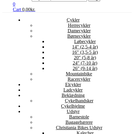
0
Cart
0,00
kr.
Cykler
Herrecykler
Damecykler
Børnecykler
Løbecykler
14″ (2,5-4 år)
16″ (3,5-5 år)
20″ (5-8 år)
24″ (7-10 år)
26″ (9-14 år)
Mountainbike
Racercykler
Elcykler
Ladcykler
Beklædning
Cykelhandsker
Cykelhjelme
Udstyr
Barnestole
Bagagebærere
Christiania Bikes Udstyr
Kalecher