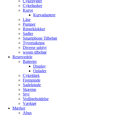
Cykellygter
Cykeltasker
Kurve
Kurvadaptere
Låse
Pumper
Ringeklokker
Sadler
Smartphone Tilbehør
Tyverisikring
Diverse udstyr
woom tilbehør
Reservedele
Batterier
Display
Oplader
Cykeldæk
Frempinde
Sadelpinde
Skærme
Styr
Vedligeholdelse
Værktøj
Mærker
Abus