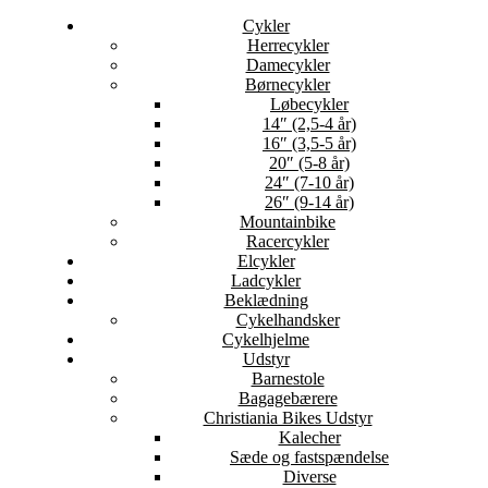
Cykler
Herrecykler
Damecykler
Børnecykler
Løbecykler
14″ (2,5-4 år)
16″ (3,5-5 år)
20″ (5-8 år)
24″ (7-10 år)
26″ (9-14 år)
Mountainbike
Racercykler
Elcykler
Ladcykler
Beklædning
Cykelhandsker
Cykelhjelme
Udstyr
Barnestole
Bagagebærere
Christiania Bikes Udstyr
Kalecher
Sæde og fastspændelse
Diverse