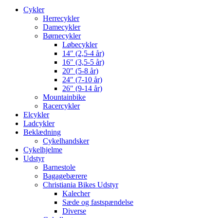
Cykler
Herrecykler
Damecykler
Børnecykler
Løbecykler
14″ (2,5-4 år)
16″ (3,5-5 år)
20″ (5-8 år)
24″ (7-10 år)
26″ (9-14 år)
Mountainbike
Racercykler
Elcykler
Ladcykler
Beklædning
Cykelhandsker
Cykelhjelme
Udstyr
Barnestole
Bagagebærere
Christiania Bikes Udstyr
Kalecher
Sæde og fastspændelse
Diverse