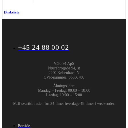
Ønskeliste
+45 24 88 00 02
Vélo 94 ApS
Nørrebrogade 94, st
2200 København N
CVR-nummer
:
36536780
Åbningstider:
Mandag – Fredag: 09:00 – 18:00
Lørdag: 10:00 – 15:00
Mail svartid: Inden for 24 timer hverdage 48 timer i weekender.
Forside