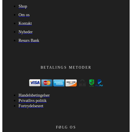
Shop
Om os
Kontakt
Nyheder
Resurs Bank
BETALINGS METODER
Handelsbetingelser
Privatlivs politik
Fortrydelsesret
FØLG OS