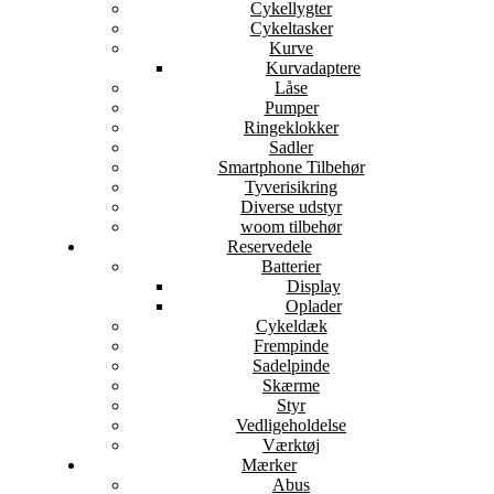
Cykellygter
Cykeltasker
Kurve
Kurvadaptere
Låse
Pumper
Ringeklokker
Sadler
Smartphone Tilbehør
Tyverisikring
Diverse udstyr
woom tilbehør
Reservedele
Batterier
Display
Oplader
Cykeldæk
Frempinde
Sadelpinde
Skærme
Styr
Vedligeholdelse
Værktøj
Mærker
Abus