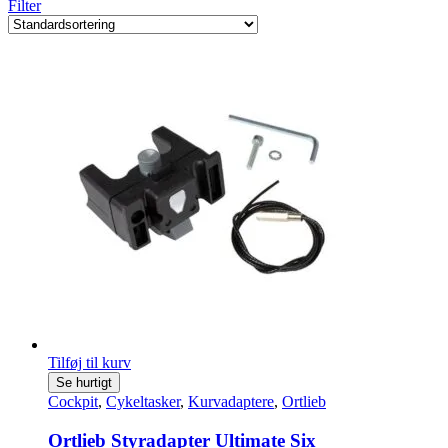
Filter
Tilføj til kurv
Se hurtigt
Cockpit
,
Cykeltasker
,
Kurvadaptere
,
Ortlieb
Ortlieb Styradapter Ultimate Six