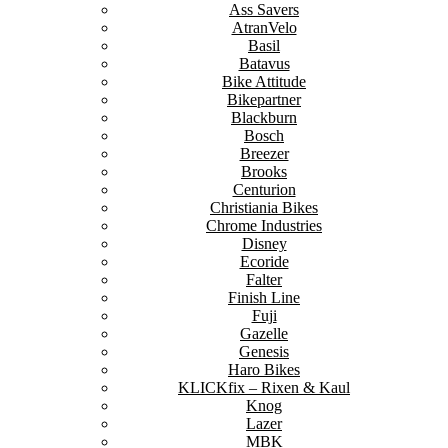
Ass Savers
AtranVelo
Basil
Batavus
Bike Attitude
Bikepartner
Blackburn
Bosch
Breezer
Brooks
Centurion
Christiania Bikes
Chrome Industries
Disney
Ecoride
Falter
Finish Line
Fuji
Gazelle
Genesis
Haro Bikes
KLICKfix – Rixen & Kaul
Knog
Lazer
MBK