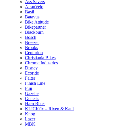
Ass Savers
AtranVelo
Basil
Batavus
Bike Attitude
Bikepartner
Blackburn
Bosch
Breezer
Brooks
Centurion
Christiania Bikes
Chrome Industries
Disney
Ecoride
Falter
Finish Line
Fuji
Gazelle
Genesis
Haro Bikes
KLICKfix – Rixen & Kaul
Knog
Lazer
MBK