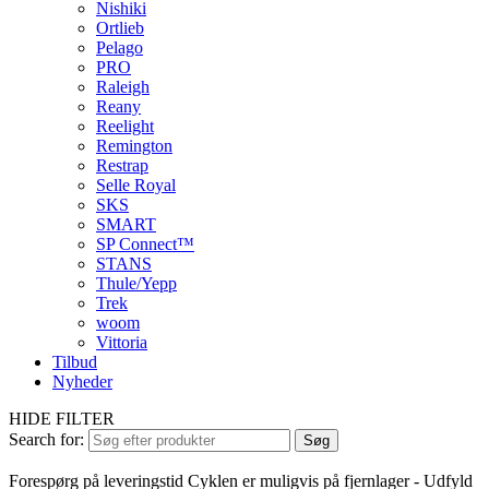
Nishiki
Ortlieb
Pelago
PRO
Raleigh
Reany
Reelight
Remington
Restrap
Selle Royal
SKS
SMART
SP Connect™
STANS
Thule/Yepp
Trek
woom
Vittoria
Tilbud
Nyheder
HIDE FILTER
Search for:
Søg
Forespørg på leveringstid
Cyklen er muligvis på fjernlager - Udfyld