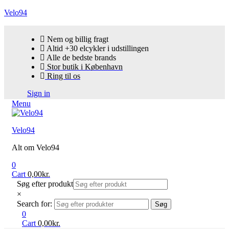
Velo94
Nem og billig fragt
Altid +30 elcykler i udstillingen
Alle de bedste brands
Stor butik i København
Ring til os
Sign in
Menu
Velo94
Alt om Velo94
0
Cart
0,00
kr.
Søg efter produkt
×
Search for:
Søg
0
Cart
0,00
kr.