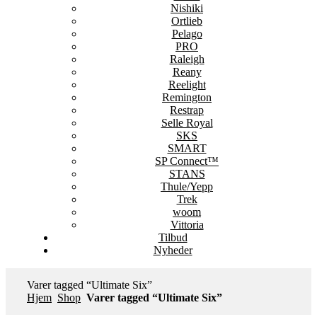
Nishiki
Ortlieb
Pelago
PRO
Raleigh
Reany
Reelight
Remington
Restrap
Selle Royal
SKS
SMART
SP Connect™
STANS
Thule/Yepp
Trek
woom
Vittoria
Tilbud
Nyheder
Varer tagged “Ultimate Six”
Hjem
Shop
Varer tagged “Ultimate Six”