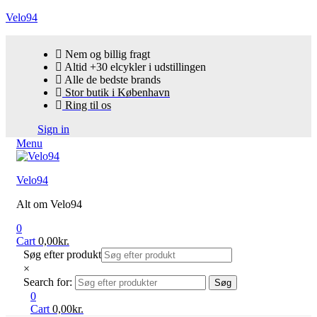
Velo94
Nem og billig fragt
Altid +30 elcykler i udstillingen
Alle de bedste brands
Stor butik i København
Ring til os
Sign in
Menu
Velo94
Alt om Velo94
0
Cart
0,00
kr.
Søg efter produkt
×
Search for:
Søg
0
Cart
0,00
kr.