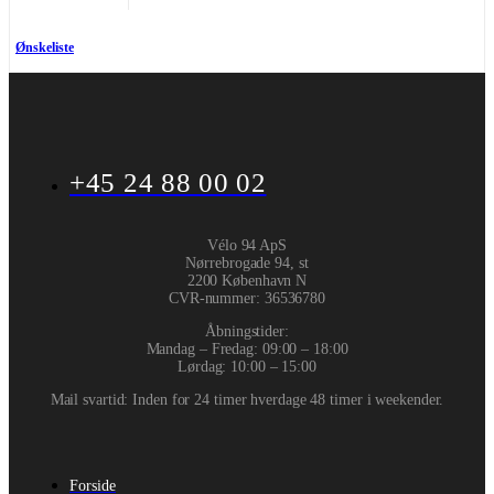
Ønskeliste
+45 24 88 00 02
Vélo 94 ApS
Nørrebrogade 94, st
2200 København N
CVR-nummer
:
36536780
Åbningstider:
Mandag – Fredag: 09:00 – 18:00
Lørdag: 10:00 – 15:00
Mail svartid: Inden for 24 timer hverdage 48 timer i weekender.
Forside