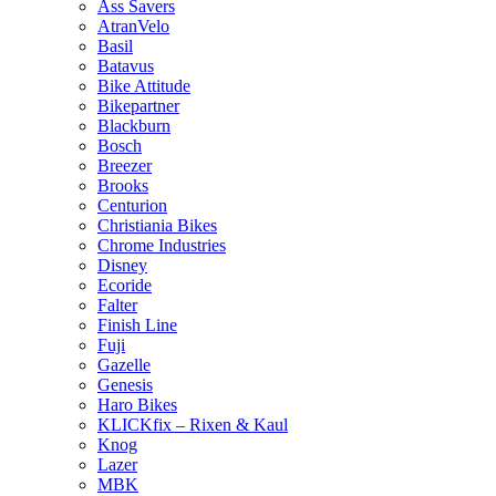
Ass Savers
AtranVelo
Basil
Batavus
Bike Attitude
Bikepartner
Blackburn
Bosch
Breezer
Brooks
Centurion
Christiania Bikes
Chrome Industries
Disney
Ecoride
Falter
Finish Line
Fuji
Gazelle
Genesis
Haro Bikes
KLICKfix – Rixen & Kaul
Knog
Lazer
MBK