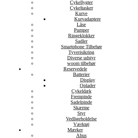
Cykellygter
Cykeltasker
Kurve
Kurvadaptere
Låse
Pumper
Ringeklokker
Sadler
Smartphone Tilbehør
Tyverisikring
Diverse udstyr
woom tilbehør
Reservedele
Batterier
Display
Oplader
Cykeldæk
Frempinde
Sadelpinde
Skærme
Styr
Vedligeholdelse
Værktøj
Mærker
Abus