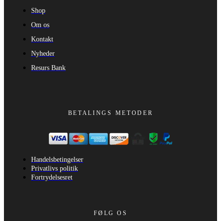
Shop
Om os
Kontakt
Nyheder
Resurs Bank
BETALINGS METODER
Handelsbetingelser
Privatlivs politik
Fortrydelsesret
FØLG OS