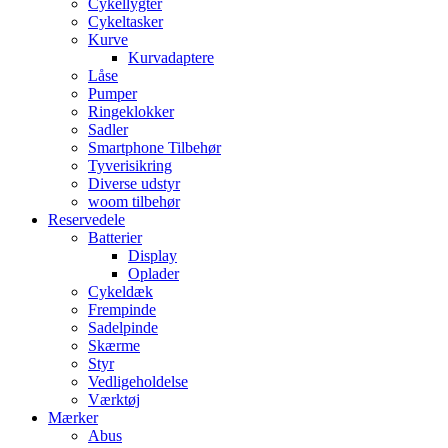
Cykellygter
Cykeltasker
Kurve
Kurvadaptere
Låse
Pumper
Ringeklokker
Sadler
Smartphone Tilbehør
Tyverisikring
Diverse udstyr
woom tilbehør
Reservedele
Batterier
Display
Oplader
Cykeldæk
Frempinde
Sadelpinde
Skærme
Styr
Vedligeholdelse
Værktøj
Mærker
Abus