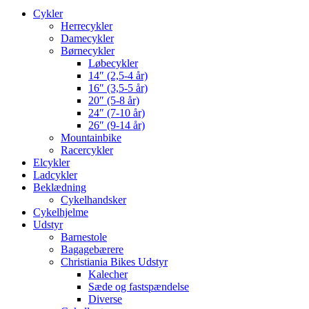
Cykler
Herrecykler
Damecykler
Børnecykler
Løbecykler
14″ (2,5-4 år)
16″ (3,5-5 år)
20″ (5-8 år)
24″ (7-10 år)
26″ (9-14 år)
Mountainbike
Racercykler
Elcykler
Ladcykler
Beklædning
Cykelhandsker
Cykelhjelme
Udstyr
Barnestole
Bagagebærere
Christiania Bikes Udstyr
Kalecher
Sæde og fastspændelse
Diverse