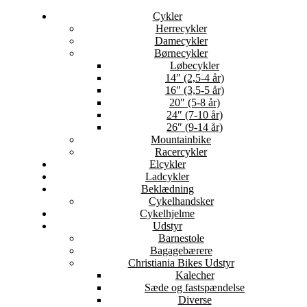
Cykler
Herrecykler
Damecykler
Børnecykler
Løbecykler
14″ (2,5-4 år)
16″ (3,5-5 år)
20″ (5-8 år)
24″ (7-10 år)
26″ (9-14 år)
Mountainbike
Racercykler
Elcykler
Ladcykler
Beklædning
Cykelhandsker
Cykelhjelme
Udstyr
Barnestole
Bagagebærere
Christiania Bikes Udstyr
Kalecher
Sæde og fastspændelse
Diverse