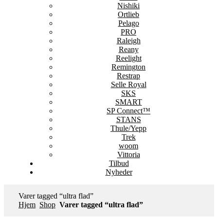
Nishiki
Ortlieb
Pelago
PRO
Raleigh
Reany
Reelight
Remington
Restrap
Selle Royal
SKS
SMART
SP Connect™
STANS
Thule/Yepp
Trek
woom
Vittoria
Tilbud
Nyheder
Varer tagged “ultra flad”
Hjem
Shop
Varer tagged “ultra flad”