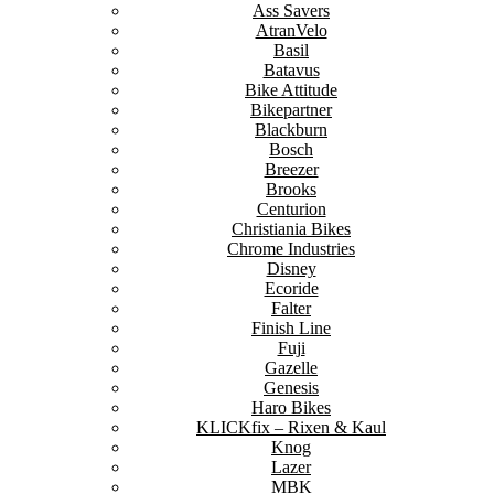
Ass Savers
AtranVelo
Basil
Batavus
Bike Attitude
Bikepartner
Blackburn
Bosch
Breezer
Brooks
Centurion
Christiania Bikes
Chrome Industries
Disney
Ecoride
Falter
Finish Line
Fuji
Gazelle
Genesis
Haro Bikes
KLICKfix – Rixen & Kaul
Knog
Lazer
MBK