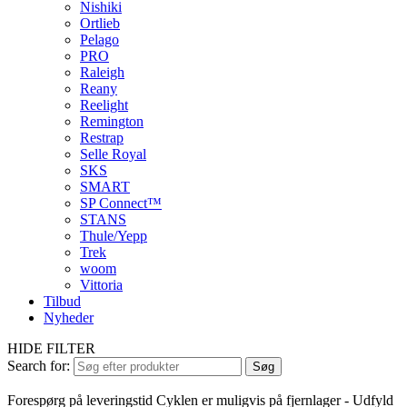
Nishiki
Ortlieb
Pelago
PRO
Raleigh
Reany
Reelight
Remington
Restrap
Selle Royal
SKS
SMART
SP Connect™
STANS
Thule/Yepp
Trek
woom
Vittoria
Tilbud
Nyheder
HIDE FILTER
Search for:
Søg
Forespørg på leveringstid
Cyklen er muligvis på fjernlager - Udfyld