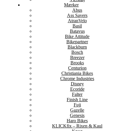
Mærker
Abus
Ass Savers
AtranVelo
Basil
Batavus
Bike Attitude
Bikepartner
Blackburn
Bosch
Breezer
Brooks
Centurion
Christiania Bikes
Chrome Industries
Disney
Ecoride
Falter
Finish Line
Fuji
Gazelle
Genesis
Haro Bikes
KLICKfix – Rixen & Kaul