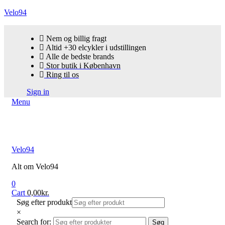
Velo94
Nem og billig fragt
Altid +30 elcykler i udstillingen
Alle de bedste brands
Stor butik i København
Ring til os
Sign in
Menu
Velo94
Alt om Velo94
0
Cart
0,00
kr.
Søg efter produkt
×
Search for:
Søg