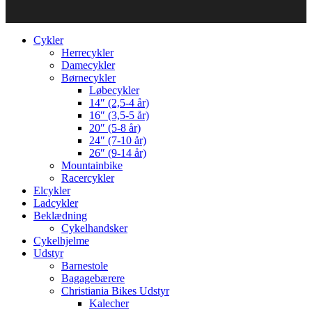
Cykler
Herrecykler
Damecykler
Børnecykler
Løbecykler
14″ (2,5-4 år)
16″ (3,5-5 år)
20″ (5-8 år)
24″ (7-10 år)
26″ (9-14 år)
Mountainbike
Racercykler
Elcykler
Ladcykler
Beklædning
Cykelhandsker
Cykelhjelme
Udstyr
Barnestole
Bagagebærere
Christiania Bikes Udstyr
Kalecher