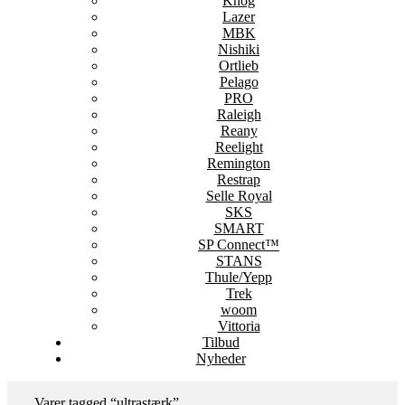
Knog
Lazer
MBK
Nishiki
Ortlieb
Pelago
PRO
Raleigh
Reany
Reelight
Remington
Restrap
Selle Royal
SKS
SMART
SP Connect™
STANS
Thule/Yepp
Trek
woom
Vittoria
Tilbud
Nyheder
Varer tagged “ultrastærk”