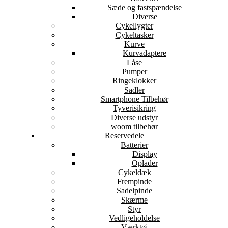
Sæde og fastspændelse
Diverse
Cykellygter
Cykeltasker
Kurve
Kurvadaptere
Låse
Pumper
Ringeklokker
Sadler
Smartphone Tilbehør
Tyverisikring
Diverse udstyr
woom tilbehør
Reservedele
Batterier
Display
Oplader
Cykeldæk
Frempinde
Sadelpinde
Skærme
Styr
Vedligeholdelse
Værktøj