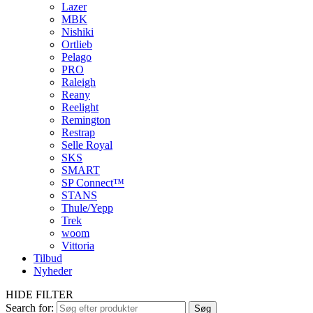
Lazer
MBK
Nishiki
Ortlieb
Pelago
PRO
Raleigh
Reany
Reelight
Remington
Restrap
Selle Royal
SKS
SMART
SP Connect™
STANS
Thule/Yepp
Trek
woom
Vittoria
Tilbud
Nyheder
HIDE FILTER
Search for:
Søg