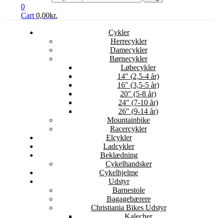
0
Cart
0,00
kr.
Cykler
Herrecykler
Damecykler
Børnecykler
Løbecykler
14″ (2,5-4 år)
16″ (3,5-5 år)
20″ (5-8 år)
24″ (7-10 år)
26″ (9-14 år)
Mountainbike
Racercykler
Elcykler
Ladcykler
Beklædning
Cykelhandsker
Cykelhjelme
Udstyr
Barnestole
Bagagebærere
Christiania Bikes Udstyr
Kalecher