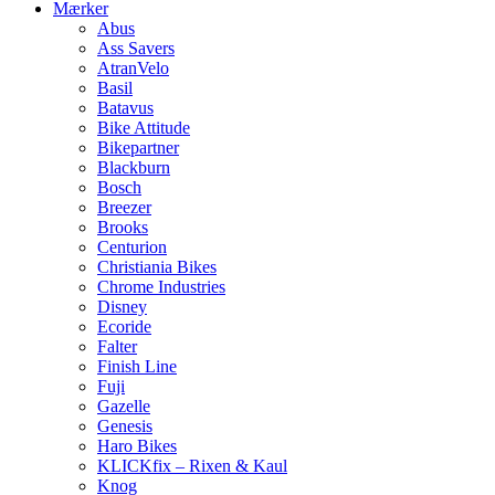
Mærker
Abus
Ass Savers
AtranVelo
Basil
Batavus
Bike Attitude
Bikepartner
Blackburn
Bosch
Breezer
Brooks
Centurion
Christiania Bikes
Chrome Industries
Disney
Ecoride
Falter
Finish Line
Fuji
Gazelle
Genesis
Haro Bikes
KLICKfix – Rixen & Kaul
Knog