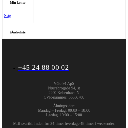
Min konto
Søg
Ønskeliste
+45 24 88 00 02
Vélo 94 ApS
Nørrebrogade 94, st
2200 København N
CVR-nummer
:
36536780
Åbningstider:
Mandag – Fredag: 09:00 – 18:00
Lørdag: 10:00 – 15:00
Mail svartid: Inden for 24 timer hverdage 48 timer i weekender.