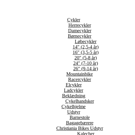
Cykler
Herrecykler
Damecykler
Børnecykler
Løbecykler
14″ (2,5-4 år)
16″ (3,5-5 år)
20″ (5-8 år)
24″ (7-10 år)
26″ (9-14 år)
Mountainbike
Racercykler
Elcykler
Ladcykler
Beklædning
Cykelhandsker
Cykelhjelme
Udstyr
Barnestole
Bagagebærere
Christiania Bikes Udstyr
Kalecher