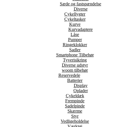
Sæde og fastspændelse
Diverse
Cykellygter
Cykeltasker
Kurve
Kurvadaptere
Låse
Pumper
Ringeklokker
Sadler
Smartphone Tilbehør
Tyverisikring
Diverse udstyr
woom tilbehør
Reservedele
Batterier
Display
Oplader
Cykeldæk
Frempinde
Sadelpinde
Skærme
Styr
Vedligeholdelse
Værktøj