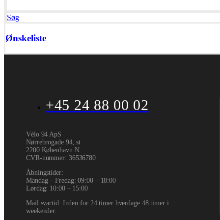
Søg
Ønskeliste
+45 24 88 00 02
Vélo 94 ApS
Nørrebrogade 94, st
2200 København N
CVR-nummer
:
36536780
Åbningstider:
Mandag – Fredag: 09:00 – 18:00
Lørdag: 10:00 – 15:00
Mail svartid: Inden for 24 timer hverdage 48 timer i
weekender.