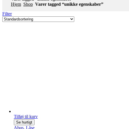
Hjem
Shop
Varer tagged “unikke egenskaber”
Filter
Tilføj til kurv
Se hurtigt
Abus
,
Låse