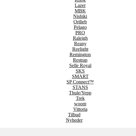
Lazer
MBK
Nishiki
Ortlieb
Pelago
PRO
Raleigh
Reany
Reelight
Remington
Restrap
Selle Royal
SKS
SMART
SP Connect™
STANS
Thule/Yepp
Trek
woom
Vittoria
Tilbud
Nyheder