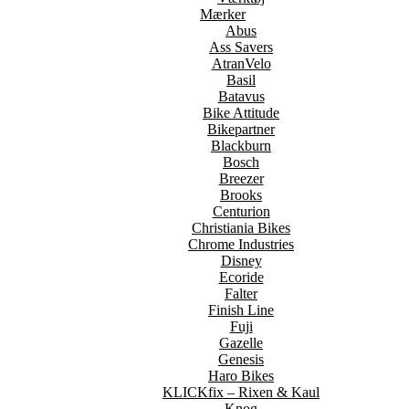
Mærker
Abus
Ass Savers
AtranVelo
Basil
Batavus
Bike Attitude
Bikepartner
Blackburn
Bosch
Breezer
Brooks
Centurion
Christiania Bikes
Chrome Industries
Disney
Ecoride
Falter
Finish Line
Fuji
Gazelle
Genesis
Haro Bikes
KLICKfix – Rixen & Kaul
Knog