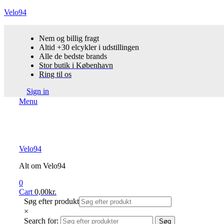
Velo94
Nem og billig fragt
Altid +30 elcykler i udstillingen
Alle de bedste brands
Stor butik i København
Ring til os
Sign in
Menu
Velo94
Alt om Velo94
0
Cart
0,00
kr.
Søg efter produkt
×
Search for:
Søg