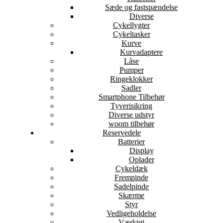
Sæde og fastspændelse
Diverse
Cykellygter
Cykeltasker
Kurve
Kurvadaptere
Låse
Pumper
Ringeklokker
Sadler
Smartphone Tilbehør
Tyverisikring
Diverse udstyr
woom tilbehør
Reservedele
Batterier
Display
Oplader
Cykeldæk
Frempinde
Sadelpinde
Skærme
Styr
Vedligeholdelse
Værktøj