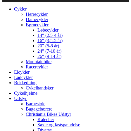
Cykler
Herrecykler
Damecykler
Børnecykler
Løbecykler
14″ (2,5-4 år)
16″ (3,5-5 år)
20″ (5-8 år)
24″ (7-10 år)
26″ (9-14 år)
Mountainbike
Racercykler
Elcykler
Ladcykler
Beklædning
Cykelhandsker
Cykelhjelme
Udstyr
Barnestole
Bagagebærere
Christiania Bikes Udstyr
Kalecher
Sæde og fastspændelse
Diverse