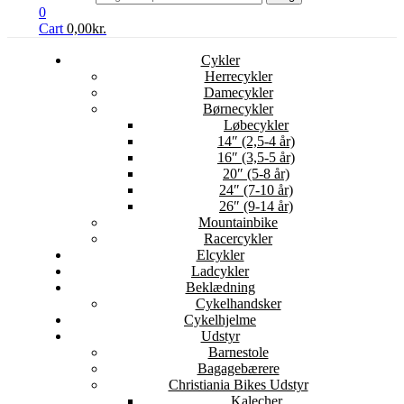
0
Cart
0,00
kr.
Cykler
Herrecykler
Damecykler
Børnecykler
Løbecykler
14″ (2,5-4 år)
16″ (3,5-5 år)
20″ (5-8 år)
24″ (7-10 år)
26″ (9-14 år)
Mountainbike
Racercykler
Elcykler
Ladcykler
Beklædning
Cykelhandsker
Cykelhjelme
Udstyr
Barnestole
Bagagebærere
Christiania Bikes Udstyr
Kalecher