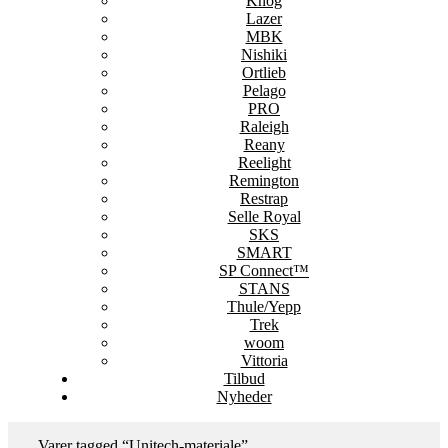
Knog
Lazer
MBK
Nishiki
Ortlieb
Pelago
PRO
Raleigh
Reany
Reelight
Remington
Restrap
Selle Royal
SKS
SMART
SP Connect™
STANS
Thule/Yepp
Trek
woom
Vittoria
Tilbud
Nyheder
Varer tagged “Unitech-materiale”