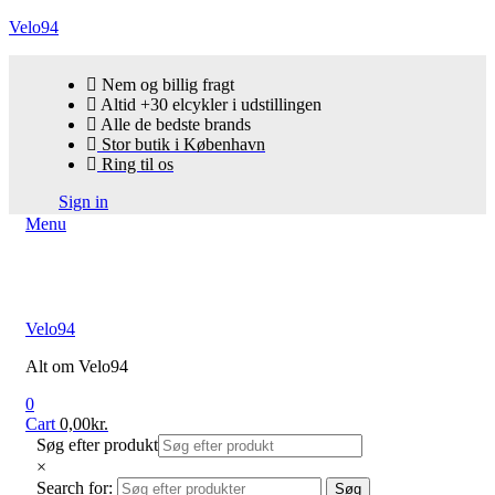
Velo94
Nem og billig fragt
Altid +30 elcykler i udstillingen
Alle de bedste brands
Stor butik i København
Ring til os
Sign in
Menu
Velo94
Alt om Velo94
0
Cart
0,00
kr.
Søg efter produkt
×
Search for:
Søg