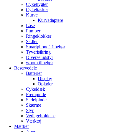
Cykellygter
Cykeltasker
Kurve
Kurvadaptere
Låse
Pumper
Ringeklokker
Sadler
Smartphone Tilbehør
Tyverisikring
Diverse udstyr
woom tilbehør
Reservedele
Batterier
Display
Oplader
Cykeldæk
Frempinde
Sadelpinde
Skærme
Styr
Vedligeholdelse
Værktøj
Mærker
Abus