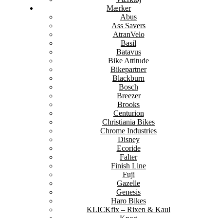
Mærker
Abus
Ass Savers
AtranVelo
Basil
Batavus
Bike Attitude
Bikepartner
Blackburn
Bosch
Breezer
Brooks
Centurion
Christiania Bikes
Chrome Industries
Disney
Ecoride
Falter
Finish Line
Fuji
Gazelle
Genesis
Haro Bikes
KLICKfix – Rixen & Kaul