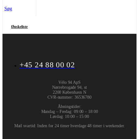
Søg
Ønskeliste
+45 24 88 00 02
Vélo 94 ApS
Nørrebrogade 94, st
2200 København N
CVR-nummer
:
36536780
Åbningstider:
Mandag – Fredag: 09:00 – 18:00
Lørdag: 10:00 – 15:00
Mail svartid: Inden for 24 timer hverdage 48 timer i weekender.