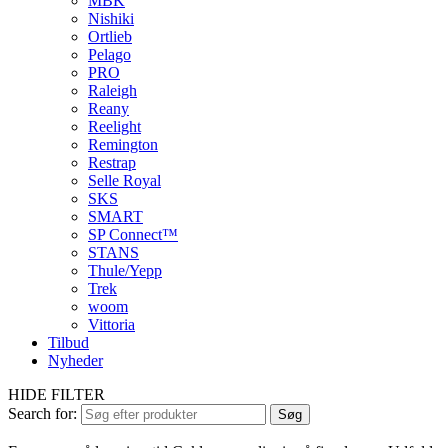
MBK
Nishiki
Ortlieb
Pelago
PRO
Raleigh
Reany
Reelight
Remington
Restrap
Selle Royal
SKS
SMART
SP Connect™
STANS
Thule/Yepp
Trek
woom
Vittoria
Tilbud
Nyheder
HIDE FILTER
Search for:
Søg