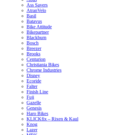
Ass Savers
AtranVelo
Basil
Batavus
Bike Attitude
Bikepartner
Blackburn
Bosch
Breezer
Brooks
Centurion
Christiania Bikes
Chrome Industries
Disney
Ecoride
Falter
Finish Line
Fuji
Gazelle
Genesis
Haro Bikes
KLICKfix – Rixen & Kaul
Knog
Lazer