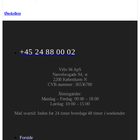
Ønskeliste
+45 24 88 00 02
Vélo 94 ApS
Nørrebrogade 94, st
2200 København N
CVR-nummer
:
36536780
Åbningstider:
Mandag – Fredag: 09:00 – 18:00
Lørdag: 10:00 – 15:00
Mail svartid: Inden for 24 timer hverdage 48 timer i weekender.
Forside