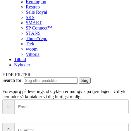
Remington
Restrap
Selle Royal
SKS
SMART
SP Connect™
STANS
Thule/Yepp
Trek
woom
Vittoria
Tilbud
Nyheder
HIDE FILTER
Search for:
Søg
Forespørg på leveringstid
Cyklen er muligvis på fjernlager - Udfyld
herunder så kontakter vi dig hurtigst muligt.