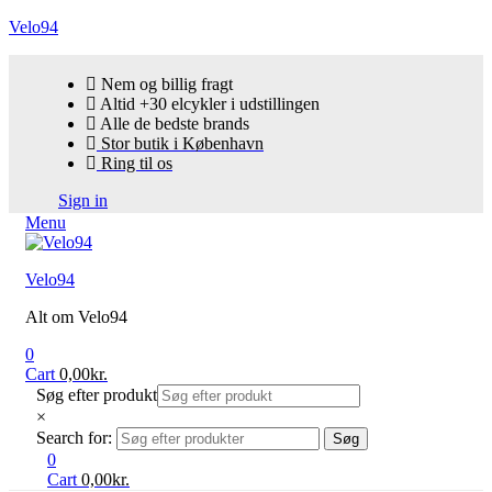
Velo94
Nem og billig fragt
Altid +30 elcykler i udstillingen
Alle de bedste brands
Stor butik i København
Ring til os
Sign in
Menu
Velo94
Alt om Velo94
0
Cart
0,00
kr.
Søg efter produkt
×
Search for:
Søg
0
Cart
0,00
kr.