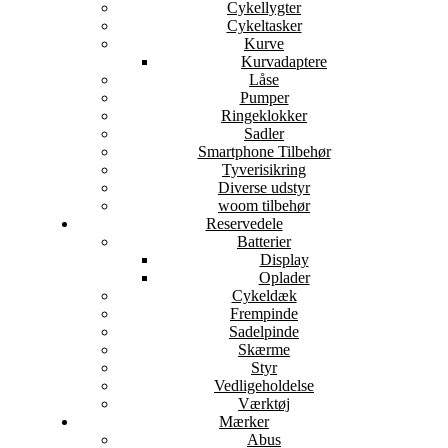
Cykellygter
Cykeltasker
Kurve
Kurvadaptere
Låse
Pumper
Ringeklokker
Sadler
Smartphone Tilbehør
Tyverisikring
Diverse udstyr
woom tilbehør
Reservedele
Batterier
Display
Oplader
Cykeldæk
Frempinde
Sadelpinde
Skærme
Styr
Vedligeholdelse
Værktøj
Mærker
Abus