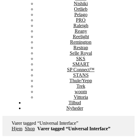
Nishiki
Ortlieb
Pelago
PRO
Raleigh
Reany
Reelight
Remington
Restrap
Selle Royal
SKS
SMART
SP Connect™
STANS
Thule/Yepp
Trek
woom
Vittoria
Tilbud
Nyheder
Varer tagged “Universal Interface”
Hjem
Shop
Varer tagged “Universal Interface”