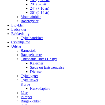
20″ (5-8 år)
24″ (7-10 år)
26″ (9-14 år)
Mountainbike
Racercykler
Elcykler
Ladcykler
Beklædning
Cykelhandsker
Cykelhjelme
Udstyr
Barnestole
Bagagebærere
Christiania Bikes Udstyr
Kalecher
Sæde og fastspændelse
Diverse
Cykellygter
Cykeltasker
Kurve
Kurvadaptere
Låse
Pumper
Ringeklokker