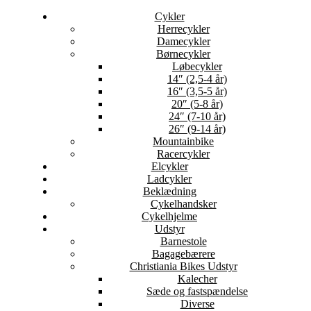
Cykler
Herrecykler
Damecykler
Børnecykler
Løbecykler
14″ (2,5-4 år)
16″ (3,5-5 år)
20″ (5-8 år)
24″ (7-10 år)
26″ (9-14 år)
Mountainbike
Racercykler
Elcykler
Ladcykler
Beklædning
Cykelhandsker
Cykelhjelme
Udstyr
Barnestole
Bagagebærere
Christiania Bikes Udstyr
Kalecher
Sæde og fastspændelse
Diverse