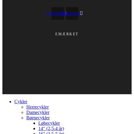
Facebook
Instagram
EMÆRKET
Cykler
Herrecykler
Damecykler
Børnecykler
Løbecykler
14″ (2,5-4 år)
16″ (3,5-5 år)