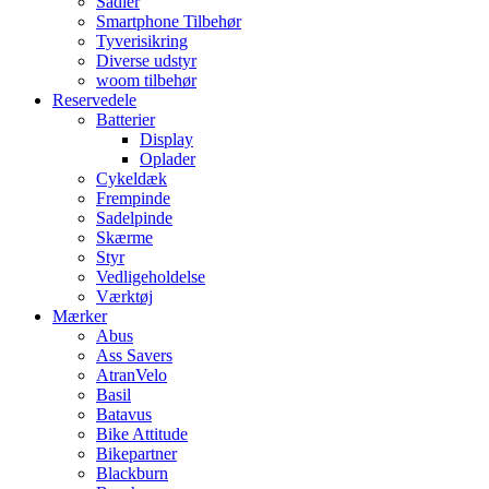
Sadler
Smartphone Tilbehør
Tyverisikring
Diverse udstyr
woom tilbehør
Reservedele
Batterier
Display
Oplader
Cykeldæk
Frempinde
Sadelpinde
Skærme
Styr
Vedligeholdelse
Værktøj
Mærker
Abus
Ass Savers
AtranVelo
Basil
Batavus
Bike Attitude
Bikepartner
Blackburn