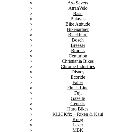
Ass Savers
AtranVelo
Basil
Batavus
Bike Attitude
Bikepartner
Blackburn
Bosch
Breezer
Brooks
Centurion
Christiania Bikes
Chrome Industries
Disney
Ecoride
Falter
Finish Line
Fuji
Gazelle
Genesis
Haro Bikes
KLICKfix – Rixen & Kaul
Knog
Lazer
MBK