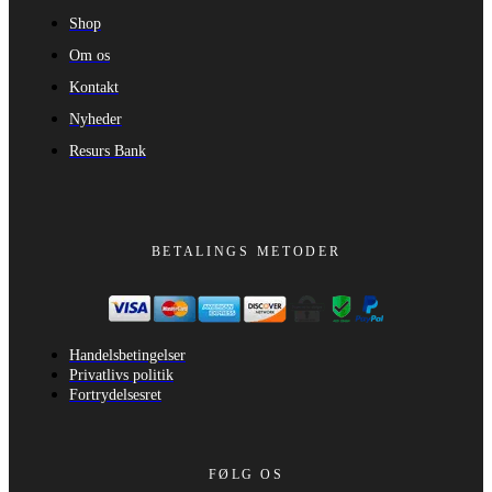
Shop
Om os
Kontakt
Nyheder
Resurs Bank
BETALINGS METODER
Handelsbetingelser
Privatlivs politik
Fortrydelsesret
FØLG OS