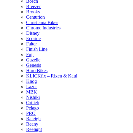
Bosch
Breezer
Brooks
Centurion
Christiania Bikes
Chrome Industries
Disney
Ecoride
Falter
Finish Line
Fuji
Gazelle
Genesis
Haro Bikes
KLICKfix – Rixen & Kaul
Knog
Lazer
MBK
Nishiki
Ortlieb
Pelago
PRO
Raleigh
Reany
Reelight