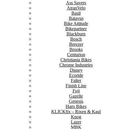
Ass Savers
AtranVelo
Basil
Batavus
Bike Attitude
Bikepartner
Blackburn
Bosch
Breezer
Brooks
Centurion
Christiania Bikes
Chrome Industries
Disney
Ecoride
Falter
Finish Line
Fuji
Gazelle
Genesis
Haro Bikes
KLICKfix – Rixen & Kaul
Knog
Lazer
MBK