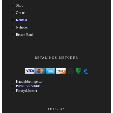
Shop
Om os
Kontakt
Nyheder
Resurs Bank
BETALINGS METODER
Handelsbetingelser
Privatlivs politik
Fortrydelsesret
FØLG OS