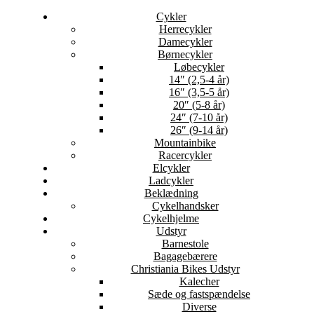
Cykler
Herrecykler
Damecykler
Børnecykler
Løbecykler
14″ (2,5-4 år)
16″ (3,5-5 år)
20″ (5-8 år)
24″ (7-10 år)
26″ (9-14 år)
Mountainbike
Racercykler
Elcykler
Ladcykler
Beklædning
Cykelhandsker
Cykelhjelme
Udstyr
Barnestole
Bagagebærere
Christiania Bikes Udstyr
Kalecher
Sæde og fastspændelse
Diverse