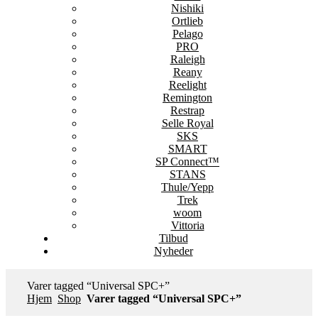
Nishiki
Ortlieb
Pelago
PRO
Raleigh
Reany
Reelight
Remington
Restrap
Selle Royal
SKS
SMART
SP Connect™
STANS
Thule/Yepp
Trek
woom
Vittoria
Tilbud
Nyheder
Varer tagged “Universal SPC+”
Hjem
Shop
Varer tagged “Universal SPC+”