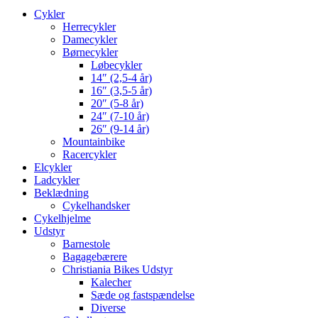
Cykler
Herrecykler
Damecykler
Børnecykler
Løbecykler
14″ (2,5-4 år)
16″ (3,5-5 år)
20″ (5-8 år)
24″ (7-10 år)
26″ (9-14 år)
Mountainbike
Racercykler
Elcykler
Ladcykler
Beklædning
Cykelhandsker
Cykelhjelme
Udstyr
Barnestole
Bagagebærere
Christiania Bikes Udstyr
Kalecher
Sæde og fastspændelse
Diverse