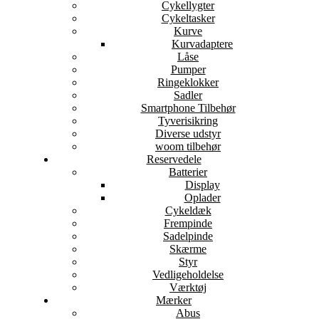
Cykellygter
Cykeltasker
Kurve
Kurvadaptere
Låse
Pumper
Ringeklokker
Sadler
Smartphone Tilbehør
Tyverisikring
Diverse udstyr
woom tilbehør
Reservedele
Batterier
Display
Oplader
Cykeldæk
Frempinde
Sadelpinde
Skærme
Styr
Vedligeholdelse
Værktøj
Mærker
Abus