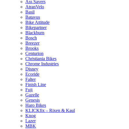
Ass Savers
AtranVelo
Basil
Batavus
Bike Attitude
Bikepartner
Blackburn
Bosch
Breezer
Brooks
Centurion
Christiania Bikes
Chrome Industries
Disney
Ecoride
Falter
Finish Line
Fuji
Gazelle
Genesis
Haro Bikes
KLICKfix – Rixen & Kaul
Knog
Lazer
MBK