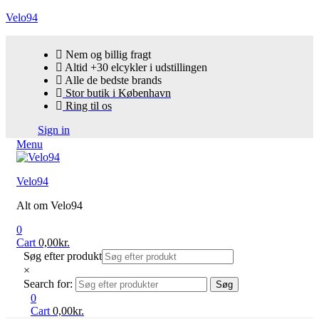
Velo94
Nem og billig fragt
Altid +30 elcykler i udstillingen
Alle de bedste brands
Stor butik i København
Ring til os
Sign in
Menu
Velo94
Alt om Velo94
0
Cart
0,00
kr.
Søg efter produkt
×
Search for:
Søg
0
Cart
0,00
kr.