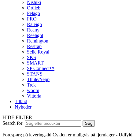
Nishiki
Ortlieb
Pelago
PRO
Raleigh
Reany
Reelight
Remington
Restrap
Selle Royal
SKS
SMART
SP Connect™
STANS
Thule/Yepp
Trek
woom
Vittoria
Tilbud
Nyheder
HIDE FILTER
Search for:
Søg
Forespørg på leveringstid
Cyklen er muligvis på fjernlager - Udfyld