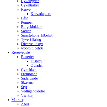
Cykellygter
Cykeltasker
Kurve
Kurvadaptere
Låse
Pumper
Ringeklokker
Sadler
Smartphone Tilbehør
Tyverisikring
Diverse udstyr
woom tilbehør
Reservedele
Batterier
Display
Oplader
Cykeldæk
Frempinde
Sadelpinde
Skærme
Styr
Vedligeholdelse
Værktøj
Mærker
Abus