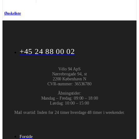
Ønskeliste
+45 24 88 00 02
Vélo 94 ApS
Nørrebrogade 94, st
2200 København N
CVR-nummer
:
36536780
Åbningstider:
Mandag – Fredag: 09:00 – 18:00
Lørdag: 10:00 – 15:00
Mail svartid: Inden for 24 timer hverdage 48 timer i weekender.
Forside