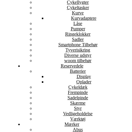
Cykellygter
Cykeltasker
Kurve
Kurvadaptere
Låse
Pumper
Ringeklokker
Sadler
Smartphone Tilbehør
Tyverisikring
Diverse udstyr
woom tilbehør
Reservedele
Batterier
Display
Oplader
Cykeldæk
Frempinde
Sadelpinde
Skærme
Styr
Vedligeholdelse
Værktøj
Mærker
Abus