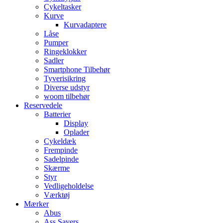
Cykeltasker
Kurve
Kurvadaptere
Låse
Pumper
Ringeklokker
Sadler
Smartphone Tilbehør
Tyverisikring
Diverse udstyr
woom tilbehør
Reservedele
Batterier
Display
Oplader
Cykeldæk
Frempinde
Sadelpinde
Skærme
Styr
Vedligeholdelse
Værktøj
Mærker
Abus
Ass Savers