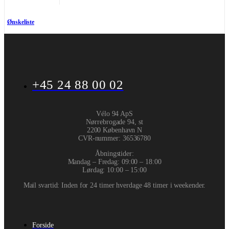
Ønskeliste
+45 24 88 00 02
Vélo 94 ApS
Nørrebrogade 94, st
2200 København N
CVR-nummer
:
36536780
Åbningstider:
Mandag – Fredag: 09:00 – 18:00
Lørdag: 10:00 – 15:00
Mail svartid: Inden for 24 timer hverdage 48 timer i weekender.
Forside