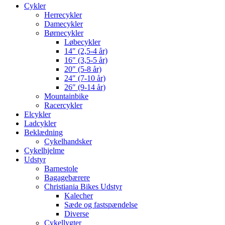
Cykler
Herrecykler
Damecykler
Børnecykler
Løbecykler
14″ (2,5-4 år)
16″ (3,5-5 år)
20″ (5-8 år)
24″ (7-10 år)
26″ (9-14 år)
Mountainbike
Racercykler
Elcykler
Ladcykler
Beklædning
Cykelhandsker
Cykelhjelme
Udstyr
Barnestole
Bagagebærere
Christiania Bikes Udstyr
Kalecher
Sæde og fastspændelse
Diverse
Cykellygter