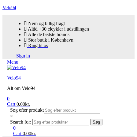
Velo94
Nem og billig fragt
Altid +30 elcykler i udstillingen
Alle de bedste brands
Stor butik i København
Ring til os
Sign in
Menu
Velo94
Alt om Velo94
0
Cart
0,00
kr.
Søg efter produkt
×
Search for:
Søg
0
Cart
0,00
kr.