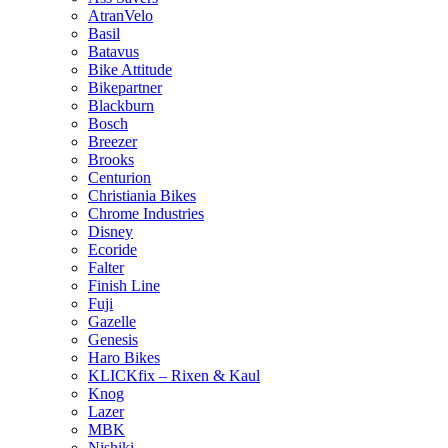
AtranVelo
Basil
Batavus
Bike Attitude
Bikepartner
Blackburn
Bosch
Breezer
Brooks
Centurion
Christiania Bikes
Chrome Industries
Disney
Ecoride
Falter
Finish Line
Fuji
Gazelle
Genesis
Haro Bikes
KLICKfix – Rixen & Kaul
Knog
Lazer
MBK
Nishiki