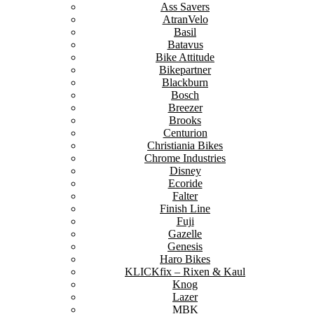
Ass Savers
AtranVelo
Basil
Batavus
Bike Attitude
Bikepartner
Blackburn
Bosch
Breezer
Brooks
Centurion
Christiania Bikes
Chrome Industries
Disney
Ecoride
Falter
Finish Line
Fuji
Gazelle
Genesis
Haro Bikes
KLICKfix – Rixen & Kaul
Knog
Lazer
MBK