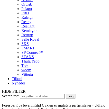
Ortlieb
Pelago
PRO
Raleigh
Reany
Reelight
Remington
Restrap
Selle Royal
SKS
SMART
SP Connect™
STANS
Thule/Yepp
Trek
woom
Vittoria
Tilbud
Nyheder
HIDE FILTER
Search for:
Søg
Forespørg på leveringstid
Cyklen er muligvis på fjernlager - Udfyld