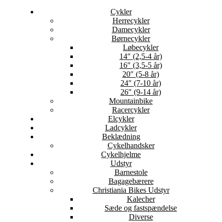
Cykler
Herrecykler
Damecykler
Børnecykler
Løbecykler
14″ (2,5-4 år)
16″ (3,5-5 år)
20″ (5-8 år)
24″ (7-10 år)
26″ (9-14 år)
Mountainbike
Racercykler
Elcykler
Ladcykler
Beklædning
Cykelhandsker
Cykelhjelme
Udstyr
Barnestole
Bagagebærere
Christiania Bikes Udstyr
Kalecher
Sæde og fastspændelse
Diverse