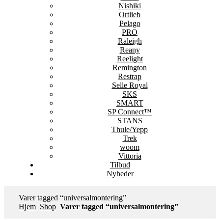
Nishiki
Ortlieb
Pelago
PRO
Raleigh
Reany
Reelight
Remington
Restrap
Selle Royal
SKS
SMART
SP Connect™
STANS
Thule/Yepp
Trek
woom
Vittoria
Tilbud
Nyheder
Varer tagged “universalmontering”
Hjem
Shop
Varer tagged “universalmontering”