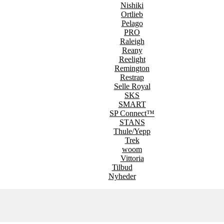
Nishiki
Ortlieb
Pelago
PRO
Raleigh
Reany
Reelight
Remington
Restrap
Selle Royal
SKS
SMART
SP Connect™
STANS
Thule/Yepp
Trek
woom
Vittoria
Tilbud
Nyheder