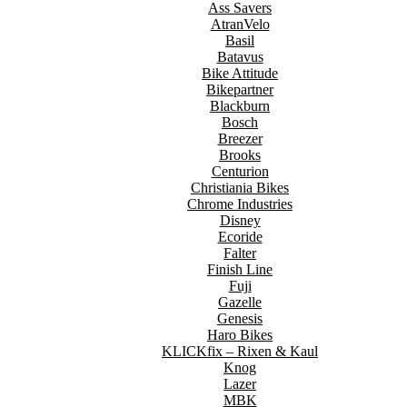
Ass Savers
AtranVelo
Basil
Batavus
Bike Attitude
Bikepartner
Blackburn
Bosch
Breezer
Brooks
Centurion
Christiania Bikes
Chrome Industries
Disney
Ecoride
Falter
Finish Line
Fuji
Gazelle
Genesis
Haro Bikes
KLICKfix – Rixen & Kaul
Knog
Lazer
MBK