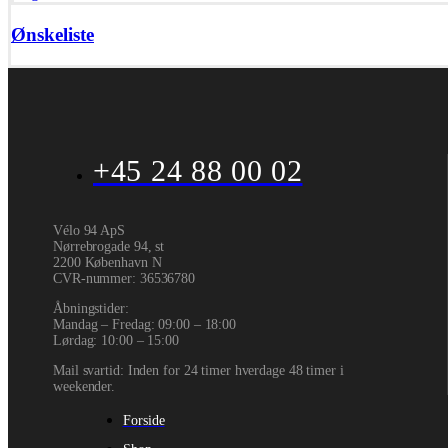
Ønskeliste
+45 24 88 00 02
Vélo 94 ApS
Nørrebrogade 94, st
2200 København N
CVR-nummer
:
36536780
Åbningstider:
Mandag – Fredag: 09:00 – 18:00
Lørdag: 10:00 – 15:00
Mail svartid: Inden for 24 timer hverdage 48 timer i
weekender.
Forside