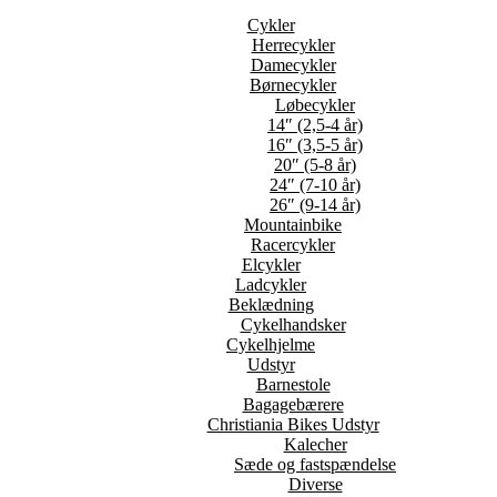
Cykler
Herrecykler
Damecykler
Børnecykler
Løbecykler
14″ (2,5-4 år)
16″ (3,5-5 år)
20″ (5-8 år)
24″ (7-10 år)
26″ (9-14 år)
Mountainbike
Racercykler
Elcykler
Ladcykler
Beklædning
Cykelhandsker
Cykelhjelme
Udstyr
Barnestole
Bagagebærere
Christiania Bikes Udstyr
Kalecher
Sæde og fastspændelse
Diverse