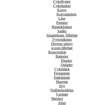
Cykellygter
Cykeltasker
Kurve
Kurvadaptere
Låse
Pumper
Ringeklokker
Sadler
Smartphone Tilbehør
Tyverisikring
Diverse udstyr
woom tilbehør
Reservedele
Batterier
Display
Oplader
Cykeldæk
Frempinde
Sadelpinde
Skærme
Styr
Vedligeholdelse
Værktøj
Mærker
Abus