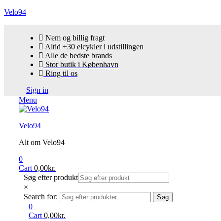
Velo94
Nem og billig fragt
Altid +30 elcykler i udstillingen
Alle de bedste brands
Stor butik i København
Ring til os
Sign in
Menu
Velo94
Alt om Velo94
0
Cart
0,00
kr.
Søg efter produkt
×
Search for:
Søg
0
Cart
0,00
kr.