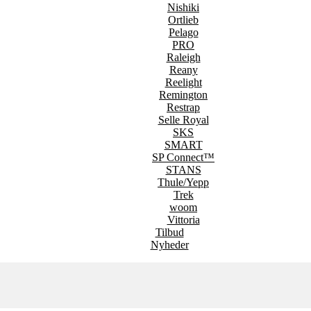
Nishiki
Ortlieb
Pelago
PRO
Raleigh
Reany
Reelight
Remington
Restrap
Selle Royal
SKS
SMART
SP Connect™
STANS
Thule/Yepp
Trek
woom
Vittoria
Tilbud
Nyheder