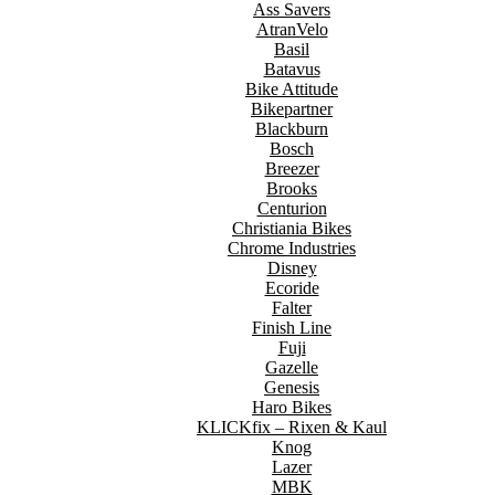
Ass Savers
AtranVelo
Basil
Batavus
Bike Attitude
Bikepartner
Blackburn
Bosch
Breezer
Brooks
Centurion
Christiania Bikes
Chrome Industries
Disney
Ecoride
Falter
Finish Line
Fuji
Gazelle
Genesis
Haro Bikes
KLICKfix – Rixen & Kaul
Knog
Lazer
MBK