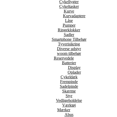
Cykellygter
Cykeltasker
Kurve
Kurvadaptere
Låse
Pumper
Ringeklokker
Sadler
Smartphone Tilbehør
Tyverisikring
Diverse udstyr
woom tilbehør
Reservedele
Batterier
Display
Oplader
Cykeldæk
Frempinde
Sadelpinde
Skærme
Styr
Vedligeholdelse
Værktøj
Mærker
Abus