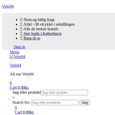
Velo94
Nem og billig fragt
Altid +30 elcykler i udstillingen
Alle de bedste brands
Stor butik i København
Ring til os
Sign in
Menu
Velo94
Alt om Velo94
0
Cart
0,00
kr.
Søg efter produkt
×
Search for:
Søg
0
Cart
0,00
kr.