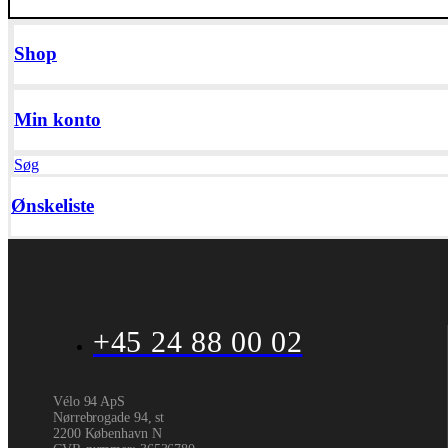
Shop
Min konto
Søg
Ønskeliste
+45 24 88 00 02
Vélo 94 ApS
Nørrebrogade 94, st
2200 København N