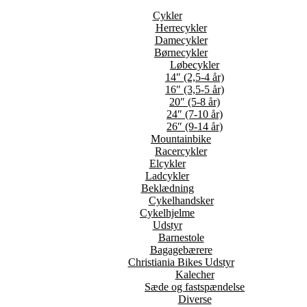
Cykler
Herrecykler
Damecykler
Børnecykler
Løbecykler
14″ (2,5-4 år)
16″ (3,5-5 år)
20″ (5-8 år)
24″ (7-10 år)
26″ (9-14 år)
Mountainbike
Racercykler
Elcykler
Ladcykler
Beklædning
Cykelhandsker
Cykelhjelme
Udstyr
Barnestole
Bagagebærere
Christiania Bikes Udstyr
Kalecher
Sæde og fastspændelse
Diverse