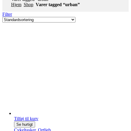
Hjem
Shop
Varer tagged “urban”
Filter
Tilføj til kurv
Se hurtigt
Cykeltasker
,
Ortlieb