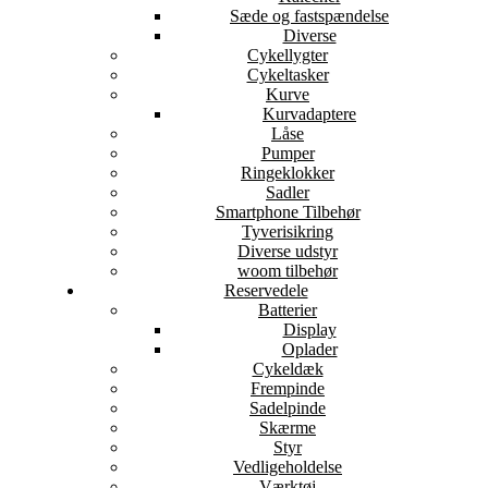
Sæde og fastspændelse
Diverse
Cykellygter
Cykeltasker
Kurve
Kurvadaptere
Låse
Pumper
Ringeklokker
Sadler
Smartphone Tilbehør
Tyverisikring
Diverse udstyr
woom tilbehør
Reservedele
Batterier
Display
Oplader
Cykeldæk
Frempinde
Sadelpinde
Skærme
Styr
Vedligeholdelse
Værktøj