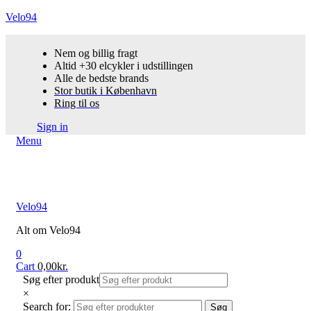
Velo94
Nem og billig fragt
Altid +30 elcykler i udstillingen
Alle de bedste brands
Stor butik i København
Ring til os
Sign in
Menu
Velo94
Alt om Velo94
0
Cart
0,00
kr.
Søg efter produkt
×
Search for:
Søg