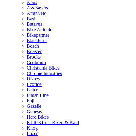
Abus
Ass Savers
AtranVelo
Basil
Batavus
Bike Attitude
Bikepartner
Blackburn
Bosch
Breezer
Brooks
Centurion
Christiania Bikes
Chrome Industries
Disney
Ecoride
Falter
Finish Line
Fuji
Gazelle
Genesis
Haro Bikes
KLICKfix – Rixen & Kaul
Knog
Lazer