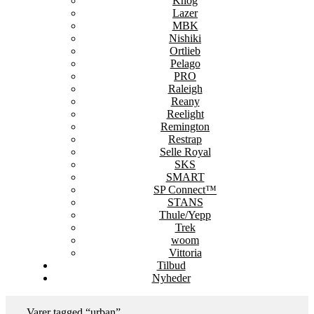
Knog
Lazer
MBK
Nishiki
Ortlieb
Pelago
PRO
Raleigh
Reany
Reelight
Remington
Restrap
Selle Royal
SKS
SMART
SP Connect™
STANS
Thule/Yepp
Trek
woom
Vittoria
Tilbud
Nyheder
Varer tagged “urban”