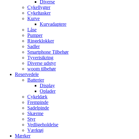
Diverse
Cykellygter
Cykeltasker
Kurve
Kurvadaptere
Låse
Pumper
Ringeklokker
Sadler
Smartphone Tilbehør
Tyverisikring
Diverse udstyr
woom tilbehør
Reservedele
Batterier
Display
Oplader
Cykeldæk
Frempinde
Sadelpinde
Skærme
Styr
Vedligeholdelse
Værktøj
Mærker