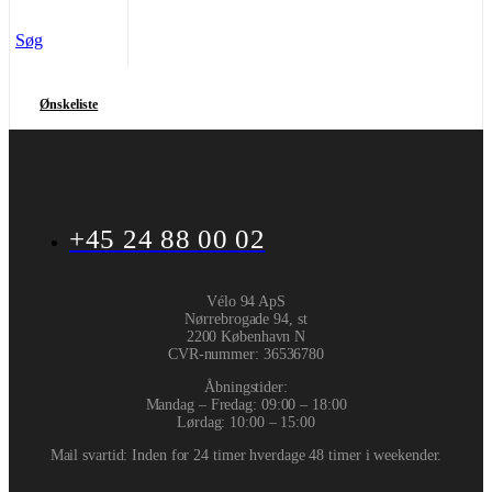
Søg
Ønskeliste
+45 24 88 00 02
Vélo 94 ApS
Nørrebrogade 94, st
2200 København N
CVR-nummer
:
36536780
Åbningstider:
Mandag – Fredag: 09:00 – 18:00
Lørdag: 10:00 – 15:00
Mail svartid: Inden for 24 timer hverdage 48 timer i weekender.