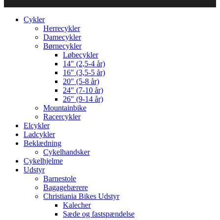
Cykler
Herrecykler
Damecykler
Børnecykler
Løbecykler
14″ (2,5-4 år)
16″ (3,5-5 år)
20″ (5-8 år)
24″ (7-10 år)
26″ (9-14 år)
Mountainbike
Racercykler
Elcykler
Ladcykler
Beklædning
Cykelhandsker
Cykelhjelme
Udstyr
Barnestole
Bagagebærere
Christiania Bikes Udstyr
Kalecher
Sæde og fastspændelse