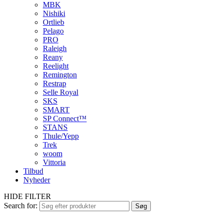
MBK
Nishiki
Ortlieb
Pelago
PRO
Raleigh
Reany
Reelight
Remington
Restrap
Selle Royal
SKS
SMART
SP Connect™
STANS
Thule/Yepp
Trek
woom
Vittoria
Tilbud
Nyheder
HIDE FILTER
Search for:
Søg