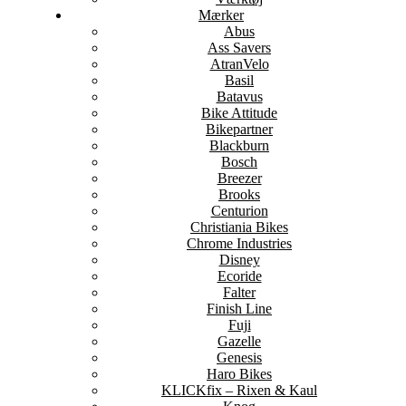
Mærker
Abus
Ass Savers
AtranVelo
Basil
Batavus
Bike Attitude
Bikepartner
Blackburn
Bosch
Breezer
Brooks
Centurion
Christiania Bikes
Chrome Industries
Disney
Ecoride
Falter
Finish Line
Fuji
Gazelle
Genesis
Haro Bikes
KLICKfix – Rixen & Kaul