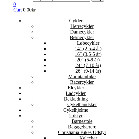
0
Cart
0,00
kr.
Cykler
Herrecykler
Damecykler
Børnecykler
Løbecykler
14″ (2,5-4 år)
16″ (3,5-5 år)
20″ (5-8 år)
24″ (7-10 år)
26″ (9-14 år)
Mountainbike
Racercykler
Elcykler
Ladcykler
Beklædning
Cykelhandsker
Cykelhjelme
Udstyr
Barnestole
Bagagebærere
Christiania Bikes Udstyr
Kalecher