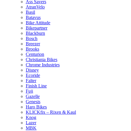
Ass Savers
AtranVelo
Basil
Batavus
Bike Attitude
Bikepartner
Blackburn
Bosch
Breezer
Brooks
Centurion
Christiania Bikes
Chrome Industries
Disney
Ecoride
Falter
Finish Line
Fuji
Gazelle
Genesis
Haro Bikes
KLICKfix – Rixen & Kaul
Knog
Lazer
MBK