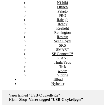
Nishiki
Ortlieb
Pelago
PRO
Raleigh
Reany
Reelight
Remington
Restrap
Selle Royal
SKS
SMART
SP Connect™
STANS
Thule/Yepp
Trek
woom
Vittoria
Tilbud
Nyheder
Varer tagged “USB‑C cykellygte”
Hjem
Shop
Varer tagged “USB‑C cykellygte”