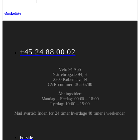
Ønskeliste
+45 24 88 00 02
Vélo 94 ApS
Nørrebrogade 94, st
2200 København N
CVR-nummer
:
36536780
Åbningstider:
Mandag – Fredag: 09:00 – 18:00
Lørdag: 10:00 – 15:00
Mail svartid: Inden for 24 timer hverdage 48 timer i weekender.
Forside