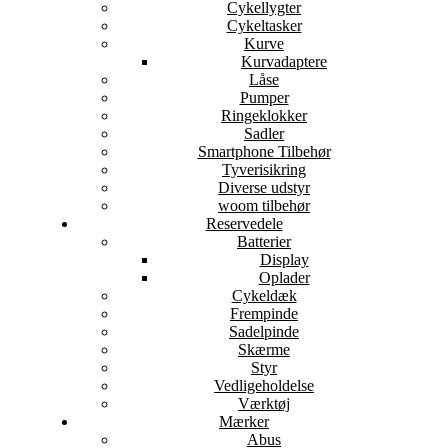
Cykellygter
Cykeltasker
Kurve
Kurvadaptere
Låse
Pumper
Ringeklokker
Sadler
Smartphone Tilbehør
Tyverisikring
Diverse udstyr
woom tilbehør
Reservedele
Batterier
Display
Oplader
Cykeldæk
Frempinde
Sadelpinde
Skærme
Styr
Vedligeholdelse
Værktøj
Mærker
Abus