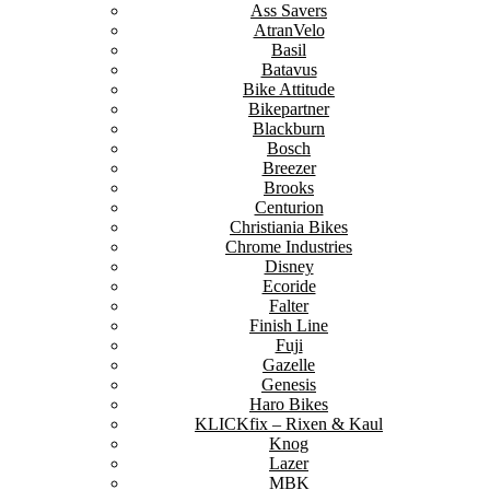
Ass Savers
AtranVelo
Basil
Batavus
Bike Attitude
Bikepartner
Blackburn
Bosch
Breezer
Brooks
Centurion
Christiania Bikes
Chrome Industries
Disney
Ecoride
Falter
Finish Line
Fuji
Gazelle
Genesis
Haro Bikes
KLICKfix – Rixen & Kaul
Knog
Lazer
MBK