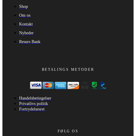
Shop
Om os
Kontakt
Nyheder
Resurs Bank
BETALINGS METODER
Handelsbetingelser
Privatlivs politik
Fortrydelsesret
FØLG OS