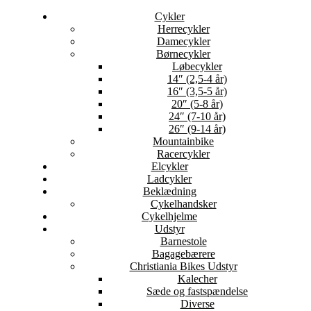
Cykler
Herrecykler
Damecykler
Børnecykler
Løbecykler
14″ (2,5-4 år)
16″ (3,5-5 år)
20″ (5-8 år)
24″ (7-10 år)
26″ (9-14 år)
Mountainbike
Racercykler
Elcykler
Ladcykler
Beklædning
Cykelhandsker
Cykelhjelme
Udstyr
Barnestole
Bagagebærere
Christiania Bikes Udstyr
Kalecher
Sæde og fastspændelse
Diverse