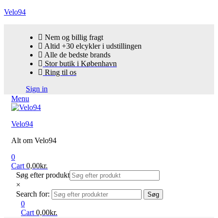
Velo94
Nem og billig fragt
Altid +30 elcykler i udstillingen
Alle de bedste brands
Stor butik i København
Ring til os
Sign in
Menu
Velo94
Alt om Velo94
0
Cart
0,00
kr.
Søg efter produkt
×
Search for:
Søg
0
Cart
0,00
kr.