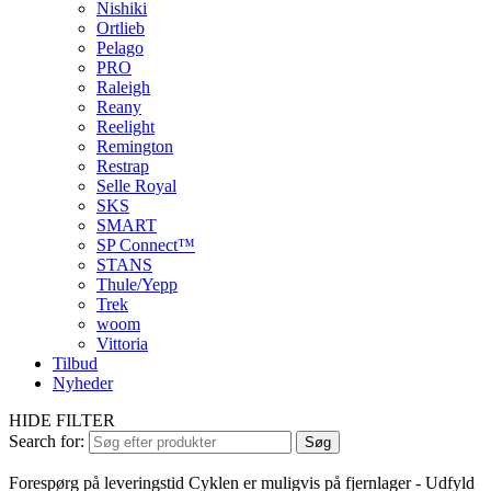
Nishiki
Ortlieb
Pelago
PRO
Raleigh
Reany
Reelight
Remington
Restrap
Selle Royal
SKS
SMART
SP Connect™
STANS
Thule/Yepp
Trek
woom
Vittoria
Tilbud
Nyheder
HIDE FILTER
Search for:
Søg
Forespørg på leveringstid
Cyklen er muligvis på fjernlager - Udfyld