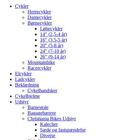
Cykler
Herrecykler
Damecykler
Børnecykler
Løbecykler
14″ (2,5-4 år)
16″ (3,5-5 år)
20″ (5-8 år)
24″ (7-10 år)
26″ (9-14 år)
Mountainbike
Racercykler
Elcykler
Ladcykler
Beklædning
Cykelhandsker
Cykelhjelme
Udstyr
Barnestole
Bagagebærere
Christiania Bikes Udstyr
Kalecher
Sæde og fastspændelse
Diverse