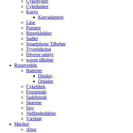
Cykellygter
Cykeltasker
Kurve
Kurvadaptere
Låse
Pumper
Ringeklokker
Sadler
Smartphone Tilbehør
Tyverisikring
Diverse udstyr
woom tilbehør
Reservedele
Batterier
Display
Oplader
Cykeldæk
Frempinde
Sadelpinde
Skærme
Styr
Vedligeholdelse
Værktøj
Mærker
Abus