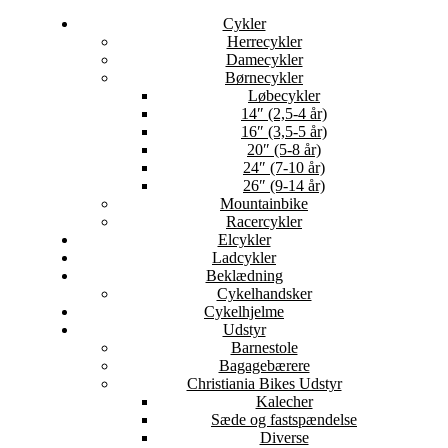
Cykler
Herrecykler
Damecykler
Børnecykler
Løbecykler
14″ (2,5-4 år)
16″ (3,5-5 år)
20″ (5-8 år)
24″ (7-10 år)
26″ (9-14 år)
Mountainbike
Racercykler
Elcykler
Ladcykler
Beklædning
Cykelhandsker
Cykelhjelme
Udstyr
Barnestole
Bagagebærere
Christiania Bikes Udstyr
Kalecher
Sæde og fastspændelse
Diverse