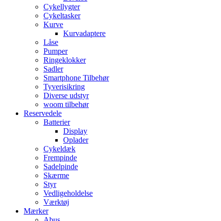
Cykellygter
Cykeltasker
Kurve
Kurvadaptere
Låse
Pumper
Ringeklokker
Sadler
Smartphone Tilbehør
Tyverisikring
Diverse udstyr
woom tilbehør
Reservedele
Batterier
Display
Oplader
Cykeldæk
Frempinde
Sadelpinde
Skærme
Styr
Vedligeholdelse
Værktøj
Mærker
Abus