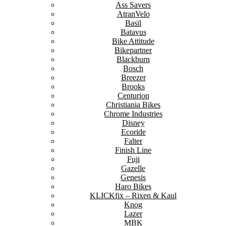
Ass Savers
AtranVelo
Basil
Batavus
Bike Attitude
Bikepartner
Blackburn
Bosch
Breezer
Brooks
Centurion
Christiania Bikes
Chrome Industries
Disney
Ecoride
Falter
Finish Line
Fuji
Gazelle
Genesis
Haro Bikes
KLICKfix – Rixen & Kaul
Knog
Lazer
MBK