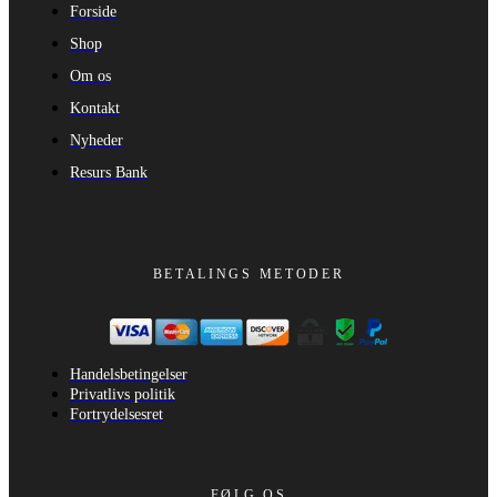
Forside
Shop
Om os
Kontakt
Nyheder
Resurs Bank
BETALINGS METODER
Handelsbetingelser
Privatlivs politik
Fortrydelsesret
FØLG OS