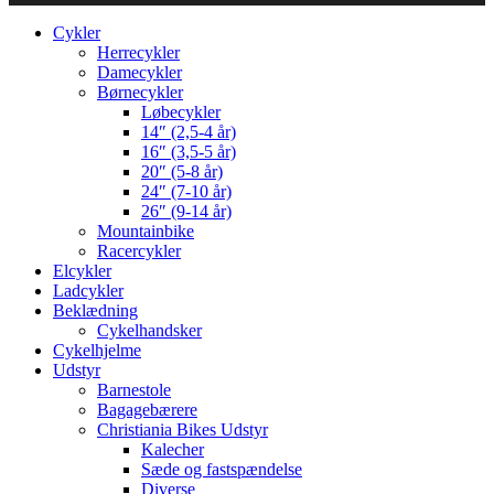
Cykler
Herrecykler
Damecykler
Børnecykler
Løbecykler
14″ (2,5-4 år)
16″ (3,5-5 år)
20″ (5-8 år)
24″ (7-10 år)
26″ (9-14 år)
Mountainbike
Racercykler
Elcykler
Ladcykler
Beklædning
Cykelhandsker
Cykelhjelme
Udstyr
Barnestole
Bagagebærere
Christiania Bikes Udstyr
Kalecher
Sæde og fastspændelse
Diverse