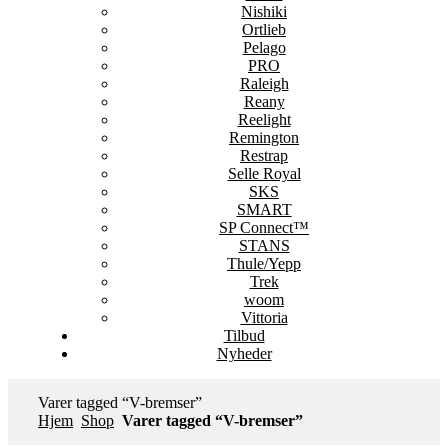
Nishiki
Ortlieb
Pelago
PRO
Raleigh
Reany
Reelight
Remington
Restrap
Selle Royal
SKS
SMART
SP Connect™
STANS
Thule/Yepp
Trek
woom
Vittoria
Tilbud
Nyheder
Varer tagged “V-bremser”
Hjem
Shop
Varer tagged “V-bremser”