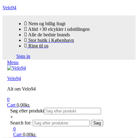
Velo94
Nem og billig fragt
Altid +30 elcykler i udstillingen
Alle de bedste brands
Stor butik i København
Ring til os
Sign in
Menu
Velo94
Alt om Velo94
0
Cart
0,00
kr.
Søg efter produkt
×
Search for:
Søg
0
Cart
0,00
kr.