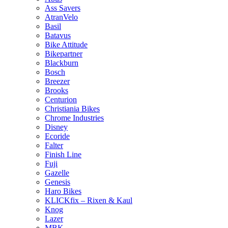
Ass Savers
AtranVelo
Basil
Batavus
Bike Attitude
Bikepartner
Blackburn
Bosch
Breezer
Brooks
Centurion
Christiania Bikes
Chrome Industries
Disney
Ecoride
Falter
Finish Line
Fuji
Gazelle
Genesis
Haro Bikes
KLICKfix – Rixen & Kaul
Knog
Lazer
MBK