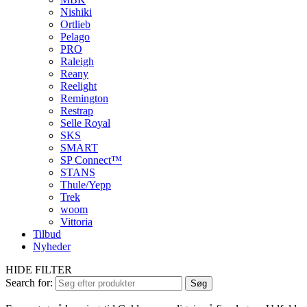
Nishiki
Ortlieb
Pelago
PRO
Raleigh
Reany
Reelight
Remington
Restrap
Selle Royal
SKS
SMART
SP Connect™
STANS
Thule/Yepp
Trek
woom
Vittoria
Tilbud
Nyheder
HIDE FILTER
Search for:
Søg