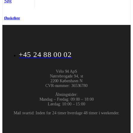
Søg
Ønskeliste
+45 24 88 00 02
Vélo 94 ApS
Nørrebrogade 94, st
2200 København N
CVR-nummer
:
36536780
Åbningstider:
Mandag – Fredag: 09:00 – 18:00
Lørdag: 10:00 – 15:00
Mail svartid: Inden for 24 timer hverdage 48 timer i weekender.