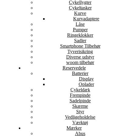
Cykellygter
Cykeltasker
Kurve
Kurvadaptere
Låse
Pumper
Ringeklokker
Sadler
Smartphone Tilbehør
Tyverisikring
Diverse udstyr
woom tilbehør
Reservedele
Batterier
Display
Oplader
Cykeldæk
Frempinde
Sadelpinde
Skærme
Styr
Vedligeholdelse
Værktøj
Mærker
Abus