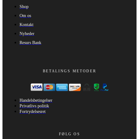
Shop
Om os
Kontakt
Nyheder
Resurs Bank
BETALINGS METODER
Handelsbetingelser
Privatlivs politik
Fortrydelsesret
FØLG OS