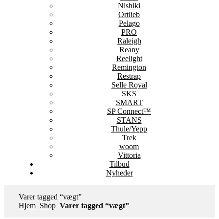
Nishiki
Ortlieb
Pelago
PRO
Raleigh
Reany
Reelight
Remington
Restrap
Selle Royal
SKS
SMART
SP Connect™
STANS
Thule/Yepp
Trek
woom
Vittoria
Tilbud
Nyheder
Varer tagged “vægt”
Hjem
Shop
Varer tagged “vægt”