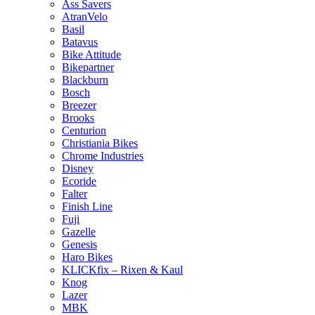
Ass Savers
AtranVelo
Basil
Batavus
Bike Attitude
Bikepartner
Blackburn
Bosch
Breezer
Brooks
Centurion
Christiania Bikes
Chrome Industries
Disney
Ecoride
Falter
Finish Line
Fuji
Gazelle
Genesis
Haro Bikes
KLICKfix – Rixen & Kaul
Knog
Lazer
MBK