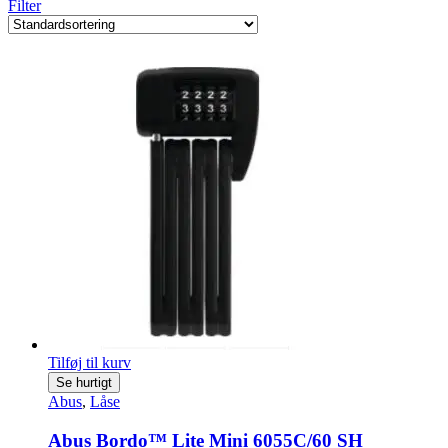
Filter
Tilføj til kurv
Se hurtigt
Abus
,
Låse
Abus Bordo™ Lite Mini 6055C/60 SH