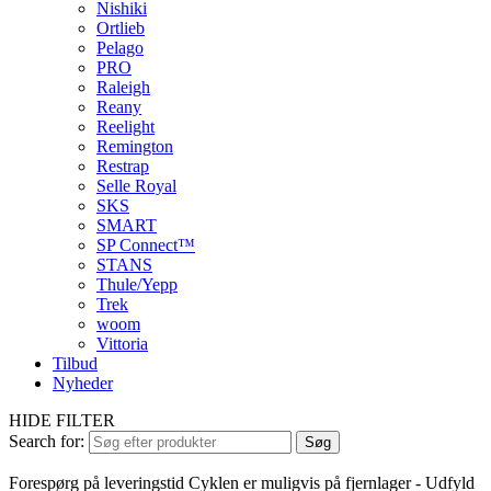
Nishiki
Ortlieb
Pelago
PRO
Raleigh
Reany
Reelight
Remington
Restrap
Selle Royal
SKS
SMART
SP Connect™
STANS
Thule/Yepp
Trek
woom
Vittoria
Tilbud
Nyheder
HIDE FILTER
Search for:
Søg
Forespørg på leveringstid
Cyklen er muligvis på fjernlager - Udfyld