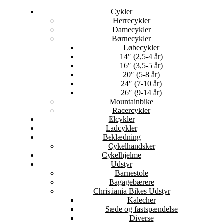
Cykler
Herrecykler
Damecykler
Børnecykler
Løbecykler
14″ (2,5-4 år)
16″ (3,5-5 år)
20″ (5-8 år)
24″ (7-10 år)
26″ (9-14 år)
Mountainbike
Racercykler
Elcykler
Ladcykler
Beklædning
Cykelhandsker
Cykelhjelme
Udstyr
Barnestole
Bagagebærere
Christiania Bikes Udstyr
Kalecher
Sæde og fastspændelse
Diverse