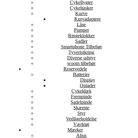
Cykellygter
Cykeltasker
Kurve
Kurvadaptere
Låse
Pumper
Ringeklokker
Sadler
Smartphone Tilbehør
Tyverisikring
Diverse udstyr
woom tilbehør
Reservedele
Batterier
Display
Oplader
Cykeldæk
Frempinde
Sadelpinde
Skærme
Styr
Vedligeholdelse
Værktøj
Mærker
Abus