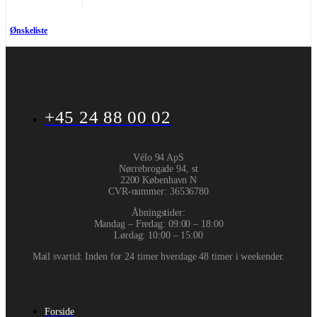
Ønskeliste
+45 24 88 00 02
Vélo 94 ApS
Nørrebrogade 94, st
2200 København N
CVR-nummer
:
36536780
Åbningstider:
Mandag – Fredag: 09:00 – 18:00
Lørdag: 10:00 – 15:00
Mail svartid: Inden for 24 timer hverdage 48 timer i weekender.
Forside