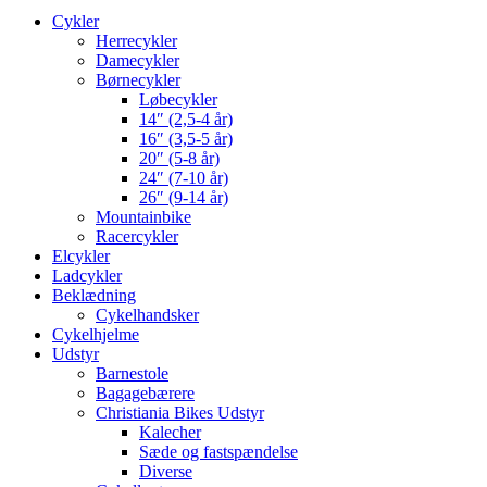
Cykler
Herrecykler
Damecykler
Børnecykler
Løbecykler
14″ (2,5-4 år)
16″ (3,5-5 år)
20″ (5-8 år)
24″ (7-10 år)
26″ (9-14 år)
Mountainbike
Racercykler
Elcykler
Ladcykler
Beklædning
Cykelhandsker
Cykelhjelme
Udstyr
Barnestole
Bagagebærere
Christiania Bikes Udstyr
Kalecher
Sæde og fastspændelse
Diverse