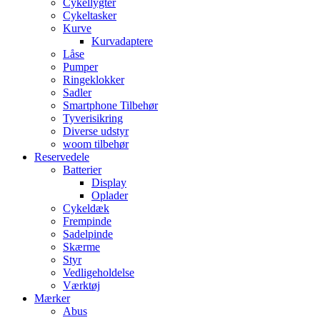
Cykellygter
Cykeltasker
Kurve
Kurvadaptere
Låse
Pumper
Ringeklokker
Sadler
Smartphone Tilbehør
Tyverisikring
Diverse udstyr
woom tilbehør
Reservedele
Batterier
Display
Oplader
Cykeldæk
Frempinde
Sadelpinde
Skærme
Styr
Vedligeholdelse
Værktøj
Mærker
Abus