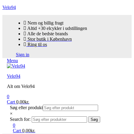
Velo94
Nem og billig fragt
Altid +30 elcykler i udstillingen
Alle de bedste brands
Stor butik i København
Ring til os
Sign in
Menu
Velo94
Alt om Velo94
0
Cart
0,00
kr.
Søg efter produkt
×
Search for:
Søg
0
Cart
0,00
kr.