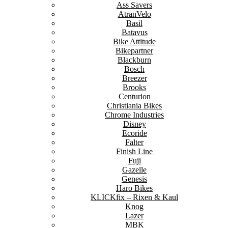
Ass Savers
AtranVelo
Basil
Batavus
Bike Attitude
Bikepartner
Blackburn
Bosch
Breezer
Brooks
Centurion
Christiania Bikes
Chrome Industries
Disney
Ecoride
Falter
Finish Line
Fuji
Gazelle
Genesis
Haro Bikes
KLICKfix – Rixen & Kaul
Knog
Lazer
MBK