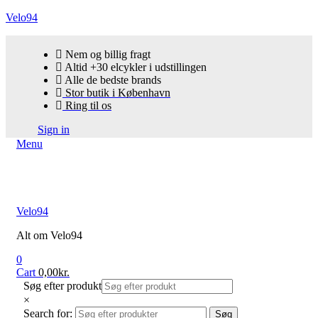
Velo94
Nem og billig fragt
Altid +30 elcykler i udstillingen
Alle de bedste brands
Stor butik i København
Ring til os
Sign in
Menu
Velo94
Alt om Velo94
0
Cart
0,00
kr.
Søg efter produkt
×
Search for:
Søg