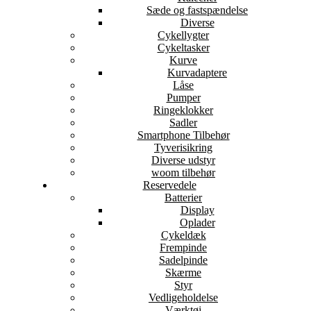
Sæde og fastspændelse
Diverse
Cykellygter
Cykeltasker
Kurve
Kurvadaptere
Låse
Pumper
Ringeklokker
Sadler
Smartphone Tilbehør
Tyverisikring
Diverse udstyr
woom tilbehør
Reservedele
Batterier
Display
Oplader
Cykeldæk
Frempinde
Sadelpinde
Skærme
Styr
Vedligeholdelse
Værktøj