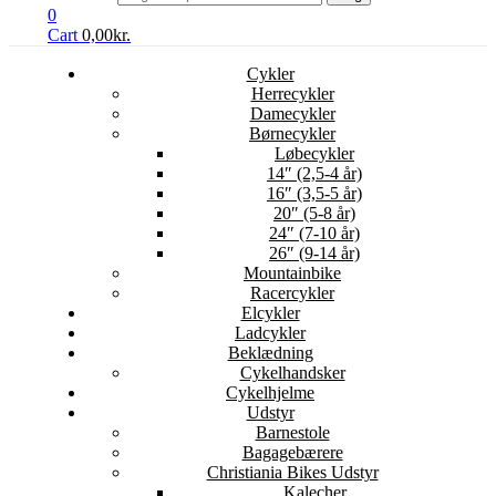
0
Cart
0,00
kr.
Cykler
Herrecykler
Damecykler
Børnecykler
Løbecykler
14″ (2,5-4 år)
16″ (3,5-5 år)
20″ (5-8 år)
24″ (7-10 år)
26″ (9-14 år)
Mountainbike
Racercykler
Elcykler
Ladcykler
Beklædning
Cykelhandsker
Cykelhjelme
Udstyr
Barnestole
Bagagebærere
Christiania Bikes Udstyr
Kalecher