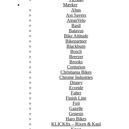
Mærker
Abus
Ass Savers
AtranVelo
Basil
Batavus
Bike Attitude
Bikepartner
Blackburn
Bosch
Breezer
Brooks
Centurion
Christiania Bikes
Chrome Industries
Disney
Ecoride
Falter
Finish Line
Fuji
Gazelle
Genesis
Haro Bikes
KLICKfix – Rixen & Kaul