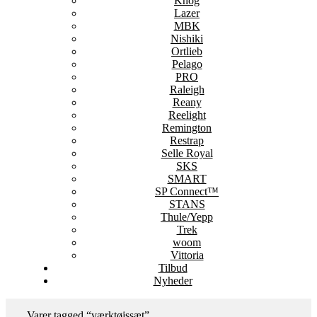
Knog
Lazer
MBK
Nishiki
Ortlieb
Pelago
PRO
Raleigh
Reany
Reelight
Remington
Restrap
Selle Royal
SKS
SMART
SP Connect™
STANS
Thule/Yepp
Trek
woom
Vittoria
Tilbud
Nyheder
Varer tagged “værktøjssæt”