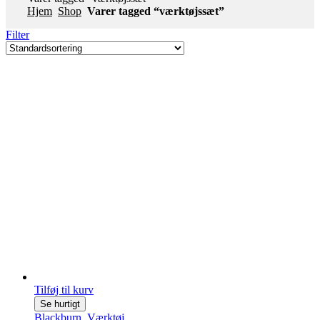
Hjem
Shop
Varer tagged “værktøjssæt”
Filter
Tilføj til kurv
Se hurtigt
Blackburn
,
Værktøj