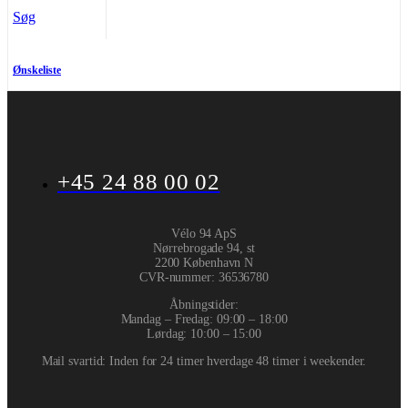
Søg
Ønskeliste
+45 24 88 00 02
Vélo 94 ApS
Nørrebrogade 94, st
2200 København N
CVR-nummer
:
36536780
Åbningstider:
Mandag – Fredag: 09:00 – 18:00
Lørdag: 10:00 – 15:00
Mail svartid: Inden for 24 timer hverdage 48 timer i weekender.