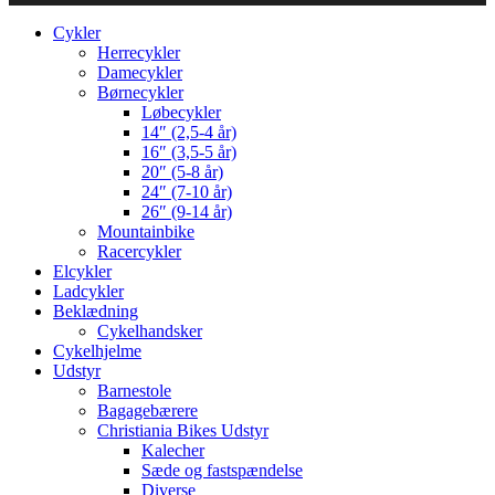
Cykler
Herrecykler
Damecykler
Børnecykler
Løbecykler
14″ (2,5-4 år)
16″ (3,5-5 år)
20″ (5-8 år)
24″ (7-10 år)
26″ (9-14 år)
Mountainbike
Racercykler
Elcykler
Ladcykler
Beklædning
Cykelhandsker
Cykelhjelme
Udstyr
Barnestole
Bagagebærere
Christiania Bikes Udstyr
Kalecher
Sæde og fastspændelse
Diverse