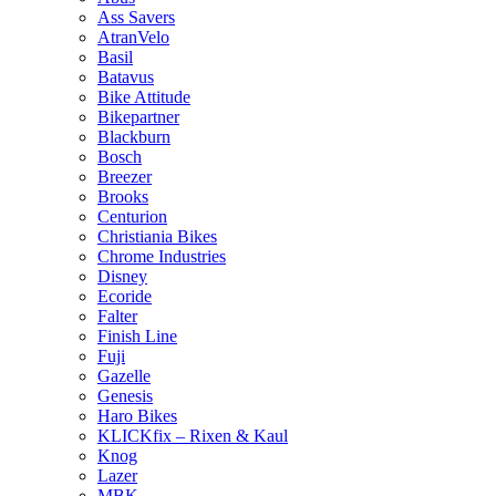
Ass Savers
AtranVelo
Basil
Batavus
Bike Attitude
Bikepartner
Blackburn
Bosch
Breezer
Brooks
Centurion
Christiania Bikes
Chrome Industries
Disney
Ecoride
Falter
Finish Line
Fuji
Gazelle
Genesis
Haro Bikes
KLICKfix – Rixen & Kaul
Knog
Lazer
MBK