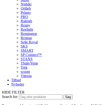
Nishiki
Ortlieb
Pelago
PRO
Raleigh
Reany
Reelight
Remington
Restrap
Selle Royal
SKS
SMART
SP Connect™
STANS
Thule/Yepp
Trek
woom
Vittoria
Tilbud
Nyheder
HIDE FILTER
Search for:
Søg