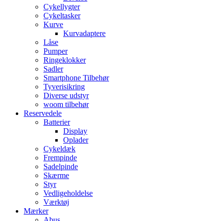
Cykellygter
Cykeltasker
Kurve
Kurvadaptere
Låse
Pumper
Ringeklokker
Sadler
Smartphone Tilbehør
Tyverisikring
Diverse udstyr
woom tilbehør
Reservedele
Batterier
Display
Oplader
Cykeldæk
Frempinde
Sadelpinde
Skærme
Styr
Vedligeholdelse
Værktøj
Mærker
Abus