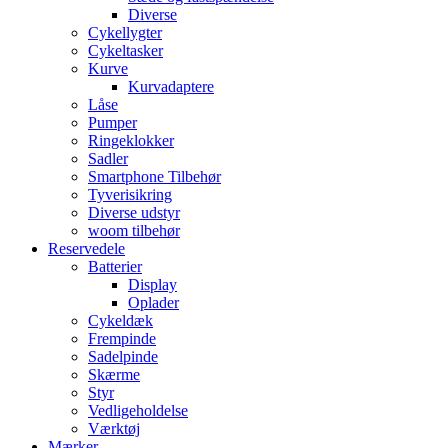
Diverse
Cykellygter
Cykeltasker
Kurve
Kurvadaptere
Låse
Pumper
Ringeklokker
Sadler
Smartphone Tilbehør
Tyverisikring
Diverse udstyr
woom tilbehør
Reservedele
Batterier
Display
Oplader
Cykeldæk
Frempinde
Sadelpinde
Skærme
Styr
Vedligeholdelse
Værktøj
Mærker