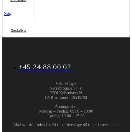
Min konto
Søg
Ønskeliste
+45 24 88 00 02
Vélo 94 ApS
Nørrebrogade 94, st
2200 København N
CVR-nummer
:
36536780
Åbningstider:
Mandag – Fredag: 09:00 – 18:00
Lørdag: 10:00 – 15:00
Mail svartid: Inden for 24 timer hverdage 48 timer i weekender.