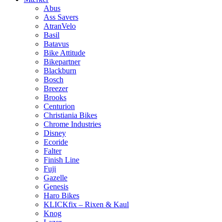
Abus
Ass Savers
AtranVelo
Basil
Batavus
Bike Attitude
Bikepartner
Blackburn
Bosch
Breezer
Brooks
Centurion
Christiania Bikes
Chrome Industries
Disney
Ecoride
Falter
Finish Line
Fuji
Gazelle
Genesis
Haro Bikes
KLICKfix – Rixen & Kaul
Knog