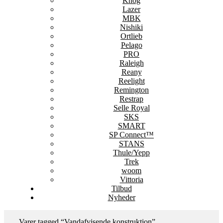
Knog
Lazer
MBK
Nishiki
Ortlieb
Pelago
PRO
Raleigh
Reany
Reelight
Remington
Restrap
Selle Royal
SKS
SMART
SP Connect™
STANS
Thule/Yepp
Trek
woom
Vittoria
Tilbud
Nyheder
Varer tagged “Vandafvisende konstruktion”