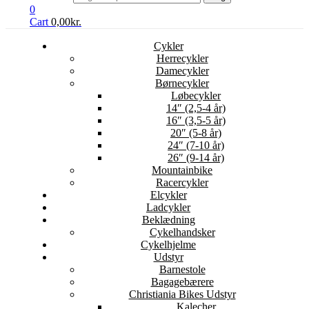
0
Cart
0,00
kr.
Cykler
Herrecykler
Damecykler
Børnecykler
Løbecykler
14″ (2,5-4 år)
16″ (3,5-5 år)
20″ (5-8 år)
24″ (7-10 år)
26″ (9-14 år)
Mountainbike
Racercykler
Elcykler
Ladcykler
Beklædning
Cykelhandsker
Cykelhjelme
Udstyr
Barnestole
Bagagebærere
Christiania Bikes Udstyr
Kalecher