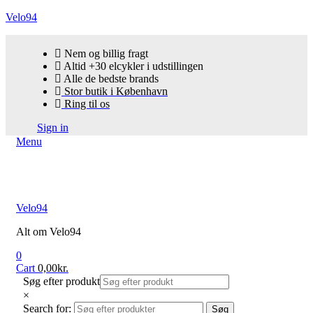
Velo94
Nem og billig fragt
Altid +30 elcykler i udstillingen
Alle de bedste brands
Stor butik i København
Ring til os
Sign in
Menu
Velo94
Alt om Velo94
0
Cart
0,00
kr.
Søg efter produkt
×
Search for:
Søg