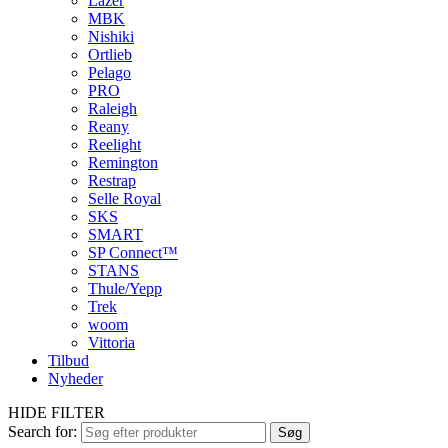
Lazer
MBK
Nishiki
Ortlieb
Pelago
PRO
Raleigh
Reany
Reelight
Remington
Restrap
Selle Royal
SKS
SMART
SP Connect™
STANS
Thule/Yepp
Trek
woom
Vittoria
Tilbud
Nyheder
HIDE FILTER
Search for:
Søg