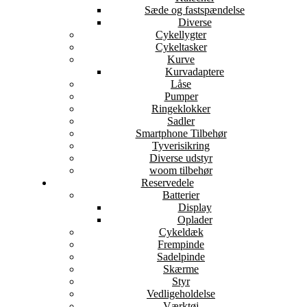
Sæde og fastspændelse
Diverse
Cykellygter
Cykeltasker
Kurve
Kurvadaptere
Låse
Pumper
Ringeklokker
Sadler
Smartphone Tilbehør
Tyverisikring
Diverse udstyr
woom tilbehør
Reservedele
Batterier
Display
Oplader
Cykeldæk
Frempinde
Sadelpinde
Skærme
Styr
Vedligeholdelse
Værktøj