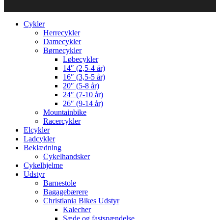
Cykler
Herrecykler
Damecykler
Børnecykler
Løbecykler
14″ (2,5-4 år)
16″ (3,5-5 år)
20″ (5-8 år)
24″ (7-10 år)
26″ (9-14 år)
Mountainbike
Racercykler
Elcykler
Ladcykler
Beklædning
Cykelhandsker
Cykelhjelme
Udstyr
Barnestole
Bagagebærere
Christiania Bikes Udstyr
Kalecher
Sæde og fastspændelse