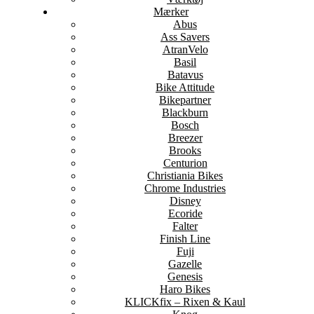
Mærker
Abus
Ass Savers
AtranVelo
Basil
Batavus
Bike Attitude
Bikepartner
Blackburn
Bosch
Breezer
Brooks
Centurion
Christiania Bikes
Chrome Industries
Disney
Ecoride
Falter
Finish Line
Fuji
Gazelle
Genesis
Haro Bikes
KLICKfix – Rixen & Kaul