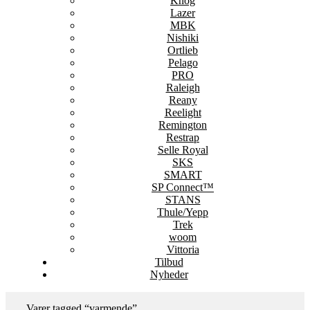
Knog
Lazer
MBK
Nishiki
Ortlieb
Pelago
PRO
Raleigh
Reany
Reelight
Remington
Restrap
Selle Royal
SKS
SMART
SP Connect™
STANS
Thule/Yepp
Trek
woom
Vittoria
Tilbud
Nyheder
Varer tagged “varmende”