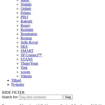
MBK
Nishiki
Ortlieb
Pelago
PRO
Raleigh
Reany
Reelight
Remington
Restrap
Selle Royal
SKS
SMART
SP Connect™
STANS
Thule/Yepp
Trek
woom
Vittoria
Tilbud
Nyheder
HIDE FILTER
Search for:
Søg