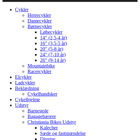
Cykler
Herrecykler
Damecykler
Børnecykler
Løbecykler
14″ (2,5-4 år)
16″ (3,5-5 år)
20″ (5-8 år)
24″ (7-10 år)
26″ (9-14 år)
Mountainbike
Racercykler
Elcykler
Ladcykler
Beklædning
Cykelhandsker
Cykelhjelme
Udstyr
Barnestole
Bagagebærere
Christiania Bikes Udstyr
Kalecher
Sæde og fastspændelse
Diverse