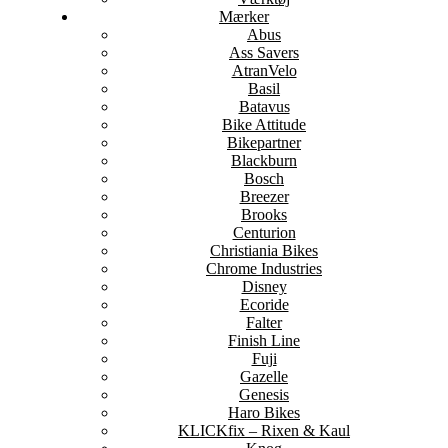
Mærker
Abus
Ass Savers
AtranVelo
Basil
Batavus
Bike Attitude
Bikepartner
Blackburn
Bosch
Breezer
Brooks
Centurion
Christiania Bikes
Chrome Industries
Disney
Ecoride
Falter
Finish Line
Fuji
Gazelle
Genesis
Haro Bikes
KLICKfix – Rixen & Kaul