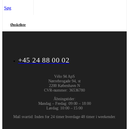
Søg
Ønskeliste
+45 24 88 00 02
Vélo 94 ApS
Nørrebrogade 94, st
2200 København N
CVR-nummer
:
36536780
Åbningstider:
Mandag – Fredag: 09:00 – 18:00
Lørdag: 10:00 – 15:00
Mail svartid: Inden for 24 timer hverdage 48 timer i weekender.