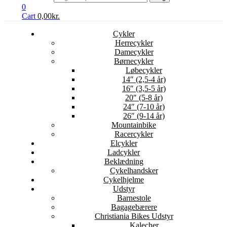
0
Cart
0,00
kr.
Cykler
Herrecykler
Damecykler
Børnecykler
Løbecykler
14″ (2,5-4 år)
16″ (3,5-5 år)
20″ (5-8 år)
24″ (7-10 år)
26″ (9-14 år)
Mountainbike
Racercykler
Elcykler
Ladcykler
Beklædning
Cykelhandsker
Cykelhjelme
Udstyr
Barnestole
Bagagebærere
Christiania Bikes Udstyr
Kalecher