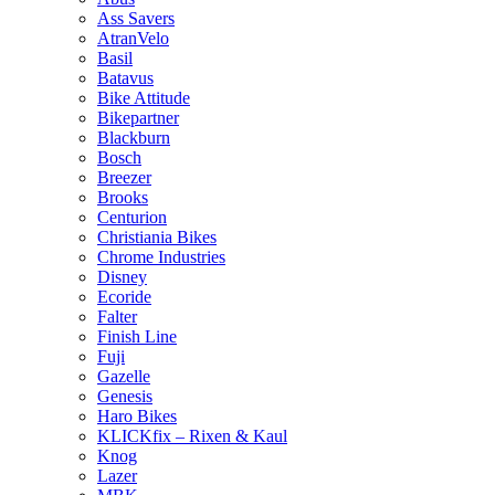
Ass Savers
AtranVelo
Basil
Batavus
Bike Attitude
Bikepartner
Blackburn
Bosch
Breezer
Brooks
Centurion
Christiania Bikes
Chrome Industries
Disney
Ecoride
Falter
Finish Line
Fuji
Gazelle
Genesis
Haro Bikes
KLICKfix – Rixen & Kaul
Knog
Lazer