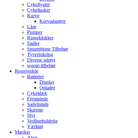
Cykellygter
Cykeltasker
Kurve
Kurvadaptere
Låse
Pumper
Ringeklokker
Sadler
Smartphone Tilbehør
Tyverisikring
Diverse udstyr
woom tilbehør
Reservedele
Batterier
Display
Oplader
Cykeldæk
Frempinde
Sadelpinde
Skærme
Styr
Vedligeholdelse
Værktøj
Mærker
Abus