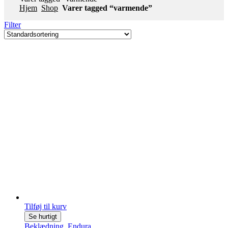
Hjem
Shop
Varer tagged “varmende”
Filter
Tilføj til kurv
Se hurtigt
Beklædning
,
Endura