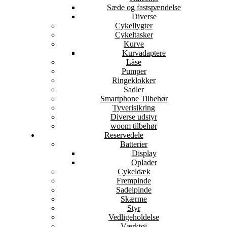
Sæde og fastspændelse
Diverse
Cykellygter
Cykeltasker
Kurve
Kurvadaptere
Låse
Pumper
Ringeklokker
Sadler
Smartphone Tilbehør
Tyverisikring
Diverse udstyr
woom tilbehør
Reservedele
Batterier
Display
Oplader
Cykeldæk
Frempinde
Sadelpinde
Skærme
Styr
Vedligeholdelse
Værktøj