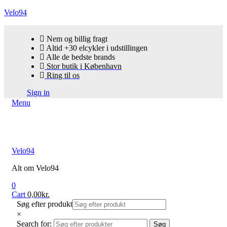
Velo94
Nem og billig fragt
Altid +30 elcykler i udstillingen
Alle de bedste brands
Stor butik i København
Ring til os
Sign in
Menu
Velo94
Alt om Velo94
0
Cart
0,00
kr.
Søg efter produkt
×
Search for:
Søg