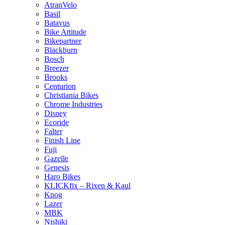
AtranVelo
Basil
Batavus
Bike Attitude
Bikepartner
Blackburn
Bosch
Breezer
Brooks
Centurion
Christiania Bikes
Chrome Industries
Disney
Ecoride
Falter
Finish Line
Fuji
Gazelle
Genesis
Haro Bikes
KLICKfix – Rixen & Kaul
Knog
Lazer
MBK
Nishiki