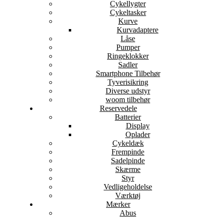
Cykellygter
Cykeltasker
Kurve
Kurvadaptere
Låse
Pumper
Ringeklokker
Sadler
Smartphone Tilbehør
Tyverisikring
Diverse udstyr
woom tilbehør
Reservedele
Batterier
Display
Oplader
Cykeldæk
Frempinde
Sadelpinde
Skærme
Styr
Vedligeholdelse
Værktøj
Mærker
Abus