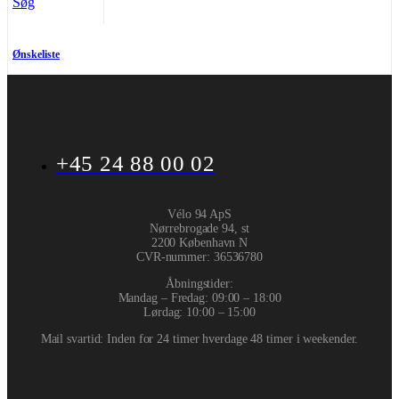
Søg
Ønskeliste
+45 24 88 00 02
Vélo 94 ApS
Nørrebrogade 94, st
2200 København N
CVR-nummer
:
36536780
Åbningstider:
Mandag – Fredag: 09:00 – 18:00
Lørdag: 10:00 – 15:00
Mail svartid: Inden for 24 timer hverdage 48 timer i weekender.