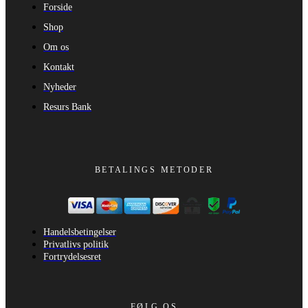
Forside
Shop
Om os
Kontakt
Nyheder
Resurs Bank
BETALINGS METODER
Handelsbetingelser
Privatlivs politik
Fortrydelsesret
FØLG OS