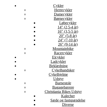
Cykler
Herrecykler
Damecykler
Børnecykler
Løbecykler
14″ (2,5-4 år)
16″ (3,5-5 år)
20″ (5-8 år)
24″ (7-10 år)
26″ (9-14 år)
Mountainbike
Racercykler
Elcykler
Ladcykler
Beklædning
Cykelhandsker
Cykelhjelme
Udstyr
Barnestole
Bagagebærere
Christiania Bikes Udstyr
Kalecher
Sæde og fastspændelse
Diverse