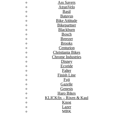
Ass Savers
AtranVelo
Basil
Batavus
Bike Attitude
Bikepartner
Blackburn
Bosch
Breezer
Brooks
Centurion
Christiania Bikes
Chrome Industries
Disney
Ecoride
Falter
Finish Line
Fuji
Gazelle
Genesis
Haro Bikes
KLICKfix – Rixen & Kaul
Knog
Lazer
MBK