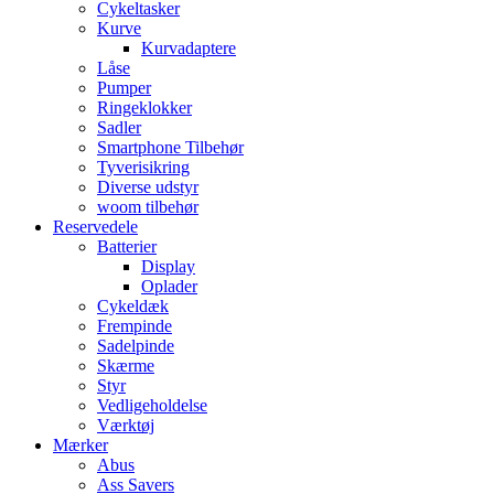
Cykeltasker
Kurve
Kurvadaptere
Låse
Pumper
Ringeklokker
Sadler
Smartphone Tilbehør
Tyverisikring
Diverse udstyr
woom tilbehør
Reservedele
Batterier
Display
Oplader
Cykeldæk
Frempinde
Sadelpinde
Skærme
Styr
Vedligeholdelse
Værktøj
Mærker
Abus
Ass Savers