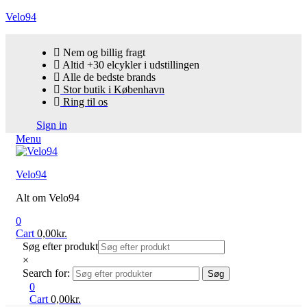
Velo94
Nem og billig fragt
Altid +30 elcykler i udstillingen
Alle de bedste brands
Stor butik i København
Ring til os
Sign in
Menu
Velo94
Alt om Velo94
0
Cart
0,00
kr.
Søg efter produkt
×
Search for:
Søg
0
Cart
0,00
kr.