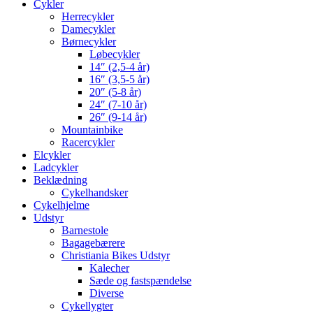
Cykler
Herrecykler
Damecykler
Børnecykler
Løbecykler
14″ (2,5-4 år)
16″ (3,5-5 år)
20″ (5-8 år)
24″ (7-10 år)
26″ (9-14 år)
Mountainbike
Racercykler
Elcykler
Ladcykler
Beklædning
Cykelhandsker
Cykelhjelme
Udstyr
Barnestole
Bagagebærere
Christiania Bikes Udstyr
Kalecher
Sæde og fastspændelse
Diverse
Cykellygter