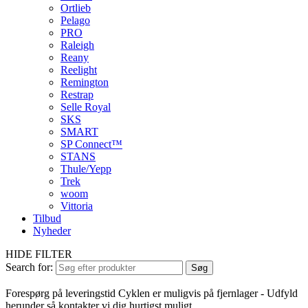
Ortlieb
Pelago
PRO
Raleigh
Reany
Reelight
Remington
Restrap
Selle Royal
SKS
SMART
SP Connect™
STANS
Thule/Yepp
Trek
woom
Vittoria
Tilbud
Nyheder
HIDE FILTER
Search for:
Søg
Forespørg på leveringstid
Cyklen er muligvis på fjernlager - Udfyld
herunder så kontakter vi dig hurtigst muligt.