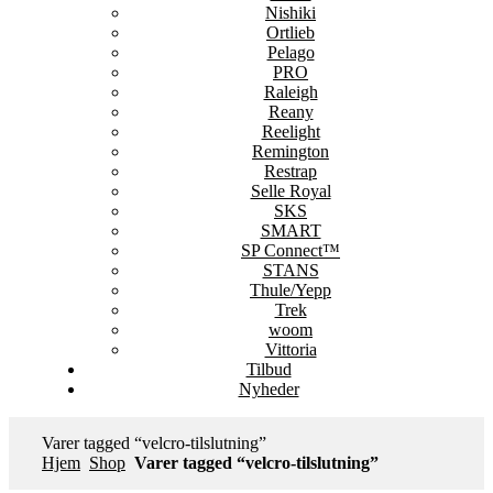
Nishiki
Ortlieb
Pelago
PRO
Raleigh
Reany
Reelight
Remington
Restrap
Selle Royal
SKS
SMART
SP Connect™
STANS
Thule/Yepp
Trek
woom
Vittoria
Tilbud
Nyheder
Varer tagged “velcro-tilslutning”
Hjem
Shop
Varer tagged “velcro-tilslutning”