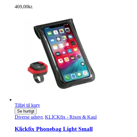
469,00
kr.
Tilføj til kurv
Se hurtigt
Diverse udstyr
,
KLICKfix - Rixen & Kaul
Klickfix Phonebag Light Small