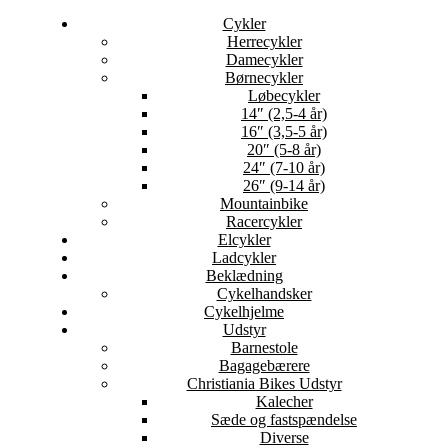
Cykler
Herrecykler
Damecykler
Børnecykler
Løbecykler
14″ (2,5-4 år)
16″ (3,5-5 år)
20″ (5-8 år)
24″ (7-10 år)
26″ (9-14 år)
Mountainbike
Racercykler
Elcykler
Ladcykler
Beklædning
Cykelhandsker
Cykelhjelme
Udstyr
Barnestole
Bagagebærere
Christiania Bikes Udstyr
Kalecher
Sæde og fastspændelse
Diverse