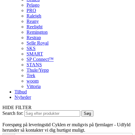
Pelago
PRO
Raleigh
Reany
Reelight
Remington
Restrap
Selle Royal
SKS
SMART
SP Connect™
STANS
Thule/Yepp
Trek
woom
Vittoria
Tilbud
Nyheder
HIDE FILTER
Search for:
Søg
Forespørg på leveringstid
Cyklen er muligvis på fjernlager - Udfyld
herunder så kontakter vi dig hurtigst muligt.