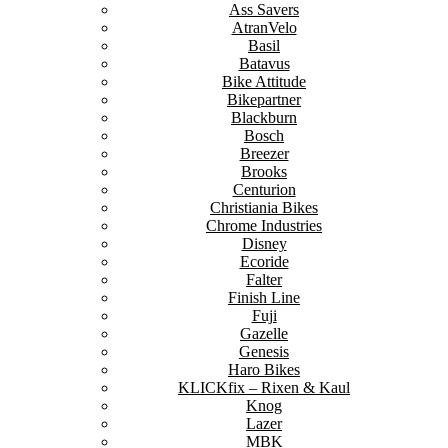
Ass Savers
AtranVelo
Basil
Batavus
Bike Attitude
Bikepartner
Blackburn
Bosch
Breezer
Brooks
Centurion
Christiania Bikes
Chrome Industries
Disney
Ecoride
Falter
Finish Line
Fuji
Gazelle
Genesis
Haro Bikes
KLICKfix – Rixen & Kaul
Knog
Lazer
MBK