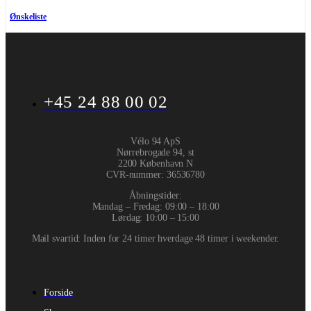
Ønskeliste
+45 24 88 00 02
Vélo 94 ApS
Nørrebrogade 94, st
2200 København N
CVR-nummer
:
36536780
Åbningstider:
Mandag – Fredag: 09:00 – 18:00
Lørdag: 10:00 – 15:00
Mail svartid: Inden for 24 timer hverdage 48 timer i weekender.
Forside