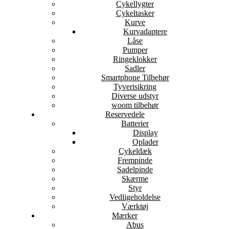
Cykellygter
Cykeltasker
Kurve
Kurvadaptere
Låse
Pumper
Ringeklokker
Sadler
Smartphone Tilbehør
Tyverisikring
Diverse udstyr
woom tilbehør
Reservedele
Batterier
Display
Oplader
Cykeldæk
Frempinde
Sadelpinde
Skærme
Styr
Vedligeholdelse
Værktøj
Mærker
Abus