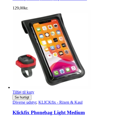
129,00
kr.
Tilføj til kurv
Se hurtigt
Diverse udstyr
,
KLICKfix - Rixen & Kaul
Klickfix Phonebag Light Medium