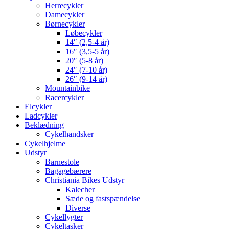
Herrecykler
Damecykler
Børnecykler
Løbecykler
14″ (2,5-4 år)
16″ (3,5-5 år)
20″ (5-8 år)
24″ (7-10 år)
26″ (9-14 år)
Mountainbike
Racercykler
Elcykler
Ladcykler
Beklædning
Cykelhandsker
Cykelhjelme
Udstyr
Barnestole
Bagagebærere
Christiania Bikes Udstyr
Kalecher
Sæde og fastspændelse
Diverse
Cykellygter
Cykeltasker