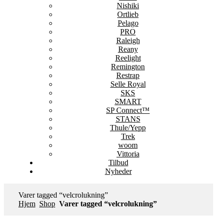
Nishiki
Ortlieb
Pelago
PRO
Raleigh
Reany
Reelight
Remington
Restrap
Selle Royal
SKS
SMART
SP Connect™
STANS
Thule/Yepp
Trek
woom
Vittoria
Tilbud
Nyheder
Varer tagged “velcrolukning”
Hjem
Shop
Varer tagged “velcrolukning”