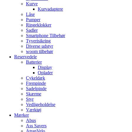
Kurve
Kurvadaptere
Låse
Pumper
Ringeklokker
Sadler
Smartphone Tilbehør
Tyverisikring
Diverse udstyr
woom tilbehør
Reservedele
Batterier
Display
Oplader
Cykeldæk
Frempinde
Sadelpinde
Skærme
Styr
Vedligeholdelse
Værktøj
Mærker
Abus
Ass Savers
AtranVelo