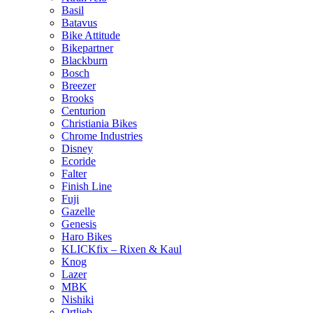
Basil
Batavus
Bike Attitude
Bikepartner
Blackburn
Bosch
Breezer
Brooks
Centurion
Christiania Bikes
Chrome Industries
Disney
Ecoride
Falter
Finish Line
Fuji
Gazelle
Genesis
Haro Bikes
KLICKfix – Rixen & Kaul
Knog
Lazer
MBK
Nishiki
Ortlieb