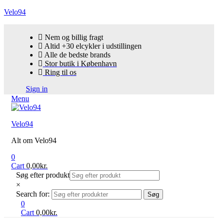
Velo94
Nem og billig fragt
Altid +30 elcykler i udstillingen
Alle de bedste brands
Stor butik i København
Ring til os
Sign in
Menu
Velo94
Alt om Velo94
0
Cart
0,00
kr.
Søg efter produkt
×
Search for:
Søg
0
Cart
0,00
kr.