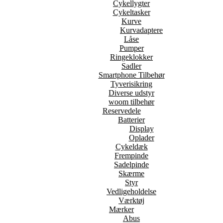
Cykellygter
Cykeltasker
Kurve
Kurvadaptere
Låse
Pumper
Ringeklokker
Sadler
Smartphone Tilbehør
Tyverisikring
Diverse udstyr
woom tilbehør
Reservedele
Batterier
Display
Oplader
Cykeldæk
Frempinde
Sadelpinde
Skærme
Styr
Vedligeholdelse
Værktøj
Mærker
Abus