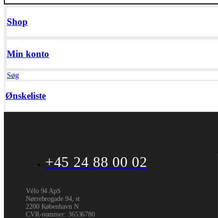
Shop
Min konto
Søg
Ønskeliste
+45 24 88 00 02
Vélo 94 ApS
Nørrebrogade 94, st
2200 København N
CVR-nummer
:
36536780