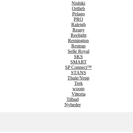
Nishiki
Ortlieb
Pelago
PRO
Raleigh
Reany
Reelight
Remington
Restrap
Selle Royal
SKS
SMART
SP Connect™
STANS
Thule/Yepp
Trek
woom
Vittoria
Tilbud
Nyheder