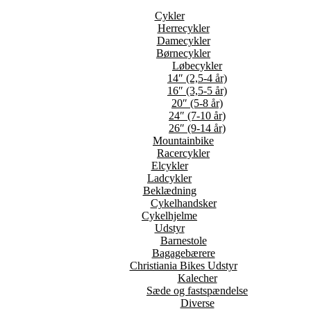
Cykler
Herrecykler
Damecykler
Børnecykler
Løbecykler
14″ (2,5-4 år)
16″ (3,5-5 år)
20″ (5-8 år)
24″ (7-10 år)
26″ (9-14 år)
Mountainbike
Racercykler
Elcykler
Ladcykler
Beklædning
Cykelhandsker
Cykelhjelme
Udstyr
Barnestole
Bagagebærere
Christiania Bikes Udstyr
Kalecher
Sæde og fastspændelse
Diverse