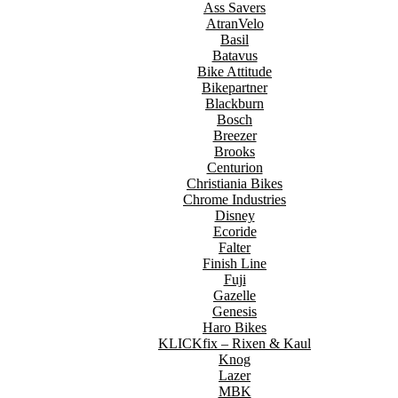
Ass Savers
AtranVelo
Basil
Batavus
Bike Attitude
Bikepartner
Blackburn
Bosch
Breezer
Brooks
Centurion
Christiania Bikes
Chrome Industries
Disney
Ecoride
Falter
Finish Line
Fuji
Gazelle
Genesis
Haro Bikes
KLICKfix – Rixen & Kaul
Knog
Lazer
MBK