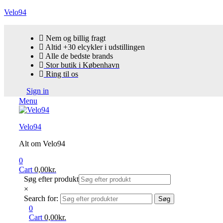
Velo94
Nem og billig fragt
Altid +30 elcykler i udstillingen
Alle de bedste brands
Stor butik i København
Ring til os
Sign in
Menu
Velo94
Alt om Velo94
0
Cart
0,00
kr.
Søg efter produkt
×
Search for:
Søg
0
Cart
0,00
kr.