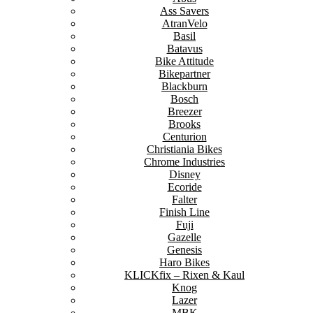
Ass Savers
AtranVelo
Basil
Batavus
Bike Attitude
Bikepartner
Blackburn
Bosch
Breezer
Brooks
Centurion
Christiania Bikes
Chrome Industries
Disney
Ecoride
Falter
Finish Line
Fuji
Gazelle
Genesis
Haro Bikes
KLICKfix – Rixen & Kaul
Knog
Lazer
MBK