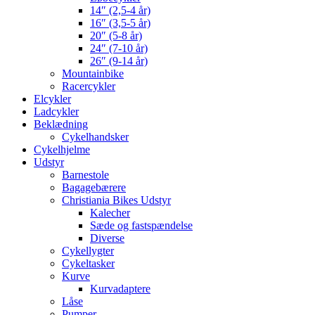
14″ (2,5-4 år)
16″ (3,5-5 år)
20″ (5-8 år)
24″ (7-10 år)
26″ (9-14 år)
Mountainbike
Racercykler
Elcykler
Ladcykler
Beklædning
Cykelhandsker
Cykelhjelme
Udstyr
Barnestole
Bagagebærere
Christiania Bikes Udstyr
Kalecher
Sæde og fastspændelse
Diverse
Cykellygter
Cykeltasker
Kurve
Kurvadaptere
Låse
Pumper