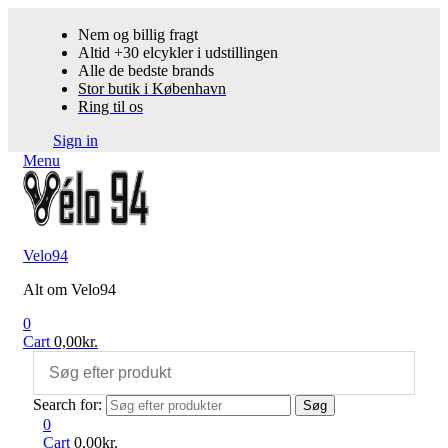
Nem og billig fragt
Altid +30 elcykler i udstillingen
Alle de bedste brands
Stor butik i København
Ring til os
Sign in
Menu
Velo94
Alt om Velo94
0
Cart
0,00
kr.
Search for:
Søg
0
Cart
0,00
kr.