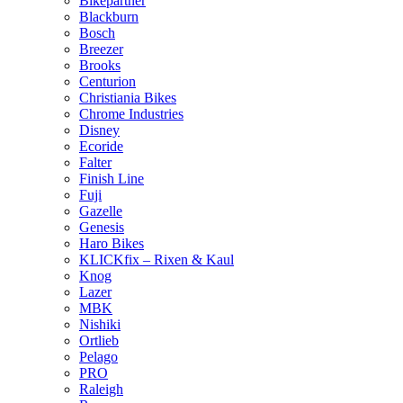
Bikepartner
Blackburn
Bosch
Breezer
Brooks
Centurion
Christiania Bikes
Chrome Industries
Disney
Ecoride
Falter
Finish Line
Fuji
Gazelle
Genesis
Haro Bikes
KLICKfix – Rixen & Kaul
Knog
Lazer
MBK
Nishiki
Ortlieb
Pelago
PRO
Raleigh