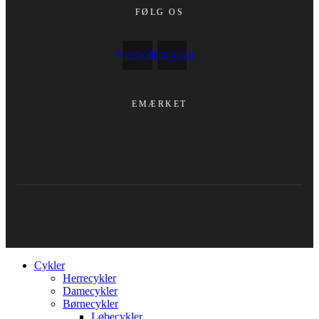
FØLG OS
Facebook
Instagram
EMÆRKET
Cykler
Herrecykler
Damecykler
Børnecykler
Løbecykler