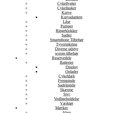
Cykellygter
Cykeltasker
Kurve
Kurvadaptere
Låse
Pumper
Ringeklokker
Sadler
Smartphone Tilbehør
Tyverisikring
Diverse udstyr
woom tilbehør
Reservedele
Batterier
Display
Oplader
Cykeldæk
Frempinde
Sadelpinde
Skærme
Styr
Vedligeholdelse
Værktøj
Mærker
Abus