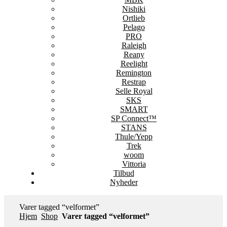
Nishiki
Ortlieb
Pelago
PRO
Raleigh
Reany
Reelight
Remington
Restrap
Selle Royal
SKS
SMART
SP Connect™
STANS
Thule/Yepp
Trek
woom
Vittoria
Tilbud
Nyheder
Varer tagged “velformet”
Hjem
Shop
Varer tagged “velformet”