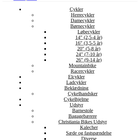
Cykler
Herrecykler
Damecykler
Børnecykler
Løbecykler
14″ (2,5-4 år)
16″ (3,5-5 år)
20″ (5-8 år)
24″ (7-10 år)
26″ (9-14 år)
Mountainbike
Racercykler
Elcykler
Ladcykler
Beklædning
Cykelhandsker
Cykelhjelme
Udstyr
Barnestole
Bagagebærere
Christiania Bikes Udstyr
Kalecher
Sæde og fastspændelse
Diverse