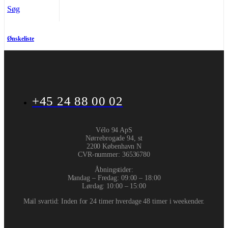
Søg
Ønskeliste
+45 24 88 00 02
Vélo 94 ApS
Nørrebrogade 94, st
2200 København N
CVR-nummer
:
36536780
Åbningstider:
Mandag – Fredag: 09:00 – 18:00
Lørdag: 10:00 – 15:00
Mail svartid: Inden for 24 timer hverdage 48 timer i weekender.