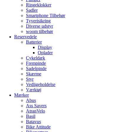
Ringeklokker
Sadler
Smartphone Tilbehør
Tyverisikring
Diverse udstyr
woom tilbehør
Reservedele
Batterier
Display
Oplader
Cykeldæk
Frempinde
Sadelpinde
Skærme
Styr
Vedligeholdelse
Værktøj
Mærker
Abus
Ass Savers
AtranVelo
Basil
Batavus
Bike Attitude