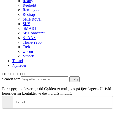
Reany
Reelight
Remington
Restrap
Selle Royal
SKS
SMART
SP Connect™
STANS
Thule/Yepp
Trek
woom
Vittoria
Tilbud
Nyheder
HIDE FILTER
Search for:
Søg
Forespørg på leveringstid
Cyklen er muligvis på fjernlager - Udfyld
herunder så kontakter vi dig hurtigst muligt.