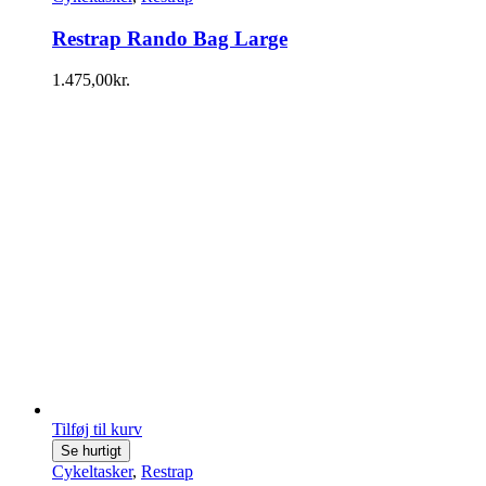
Restrap Rando Bag Large
1.475,00
kr.
Tilføj til kurv
Se hurtigt
Cykeltasker
,
Restrap