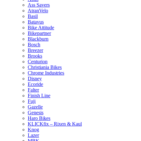
Ass Savers
AtranVelo
Basil
Batavus
Bike Attitude
Bikepartner
Blackburn
Bosch
Breezer
Brooks
Centurion
Christiania Bikes
Chrome Industries
Disney
Ecoride
Falter
Finish Line
Fuji
Gazelle
Genesis
Haro Bikes
KLICKfix – Rixen & Kaul
Knog
Lazer
MBK