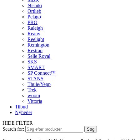
Nishiki
Ortlieb
Pelago
PRO
Raleigh
Reany
Reelight
Remington
Restrap
Selle Royal
SKS
SMART
SP Connect™
STANS
Thule/Yepp
Trek
woom
Vittoria
Tilbud
Nyheder
HIDE FILTER
Search for:
Søg