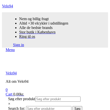
Velo94
Nem og billig fragt
Altid +30 elcykler i udstillingen
Alle de bedste brands
Stor butik i København
Ring til os
Sign in
Menu
Velo94
Alt om Velo94
0
Cart
0,00
kr.
Søg efter produkt
×
Search for:
Søg