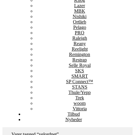
Knog
Lazer
MBK
Nishiki
Ortlieb
Pelago
PRO
Raleigh
Reany
Reelight
Remington
Restrap
Selle Royal
SKS
SMART
SP Connect™
STANS
Thule/Yepp
Trek
woom
Vittoria
Tilbud
Nyheder
Varer tagged “velordnet”