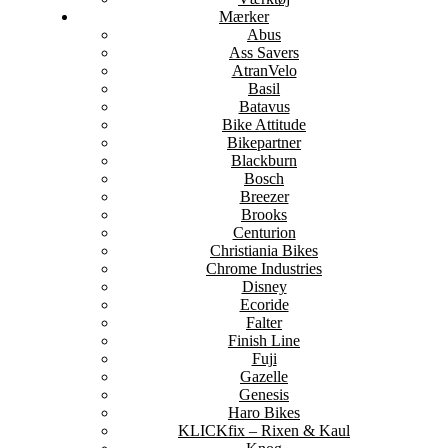
Mærker
Abus
Ass Savers
AtranVelo
Basil
Batavus
Bike Attitude
Bikepartner
Blackburn
Bosch
Breezer
Brooks
Centurion
Christiania Bikes
Chrome Industries
Disney
Ecoride
Falter
Finish Line
Fuji
Gazelle
Genesis
Haro Bikes
KLICKfix – Rixen & Kaul