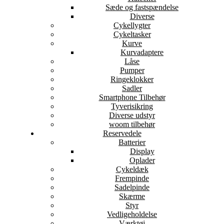
Sæde og fastspændelse
Diverse
Cykellygter
Cykeltasker
Kurve
Kurvadaptere
Låse
Pumper
Ringeklokker
Sadler
Smartphone Tilbehør
Tyverisikring
Diverse udstyr
woom tilbehør
Reservedele
Batterier
Display
Oplader
Cykeldæk
Frempinde
Sadelpinde
Skærme
Styr
Vedligeholdelse
Værktøj