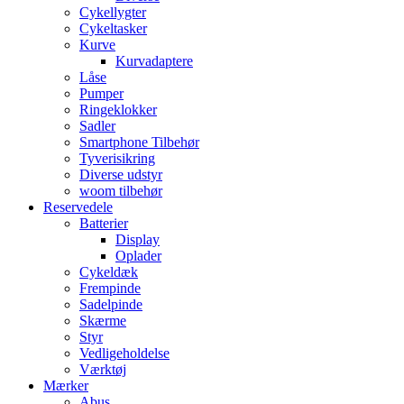
Cykellygter
Cykeltasker
Kurve
Kurvadaptere
Låse
Pumper
Ringeklokker
Sadler
Smartphone Tilbehør
Tyverisikring
Diverse udstyr
woom tilbehør
Reservedele
Batterier
Display
Oplader
Cykeldæk
Frempinde
Sadelpinde
Skærme
Styr
Vedligeholdelse
Værktøj
Mærker
Abus