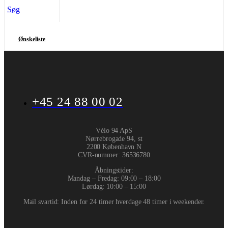
Søg
Ønskeliste
+45 24 88 00 02
Vélo 94 ApS
Nørrebrogade 94, st
2200 København N
CVR-nummer
:
36536780
Åbningstider:
Mandag – Fredag: 09:00 – 18:00
Lørdag: 10:00 – 15:00
Mail svartid: Inden for 24 timer hverdage 48 timer i weekender.