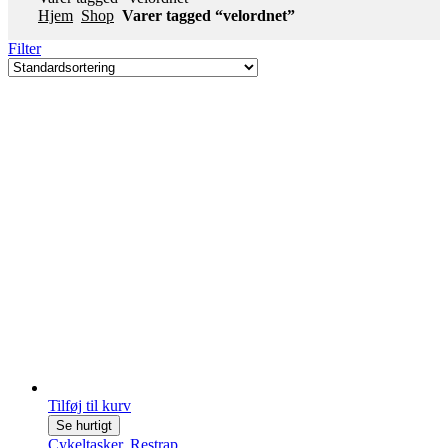
Hjem
Shop
Varer tagged “velordnet”
Filter
Tilføj til kurv
Se hurtigt
Cykeltasker
,
Restrap