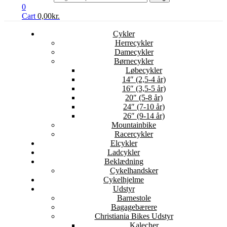
0
Cart
0,00
kr.
Cykler
Herrecykler
Damecykler
Børnecykler
Løbecykler
14″ (2,5-4 år)
16″ (3,5-5 år)
20″ (5-8 år)
24″ (7-10 år)
26″ (9-14 år)
Mountainbike
Racercykler
Elcykler
Ladcykler
Beklædning
Cykelhandsker
Cykelhjelme
Udstyr
Barnestole
Bagagebærere
Christiania Bikes Udstyr
Kalecher