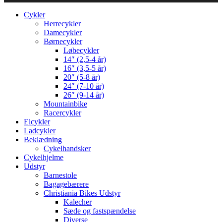
Cykler
Herrecykler
Damecykler
Børnecykler
Løbecykler
14″ (2,5-4 år)
16″ (3,5-5 år)
20″ (5-8 år)
24″ (7-10 år)
26″ (9-14 år)
Mountainbike
Racercykler
Elcykler
Ladcykler
Beklædning
Cykelhandsker
Cykelhjelme
Udstyr
Barnestole
Bagagebærere
Christiania Bikes Udstyr
Kalecher
Sæde og fastspændelse
Diverse