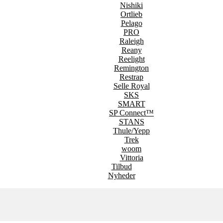
Nishiki
Ortlieb
Pelago
PRO
Raleigh
Reany
Reelight
Remington
Restrap
Selle Royal
SKS
SMART
SP Connect™
STANS
Thule/Yepp
Trek
woom
Vittoria
Tilbud
Nyheder