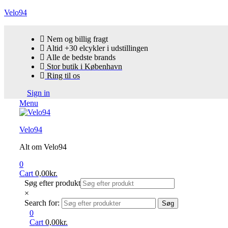
Velo94
Nem og billig fragt
Altid +30 elcykler i udstillingen
Alle de bedste brands
Stor butik i København
Ring til os
Sign in
Menu
Velo94
Alt om Velo94
0
Cart
0,00
kr.
Søg efter produkt
×
Search for:
Søg
0
Cart
0,00
kr.