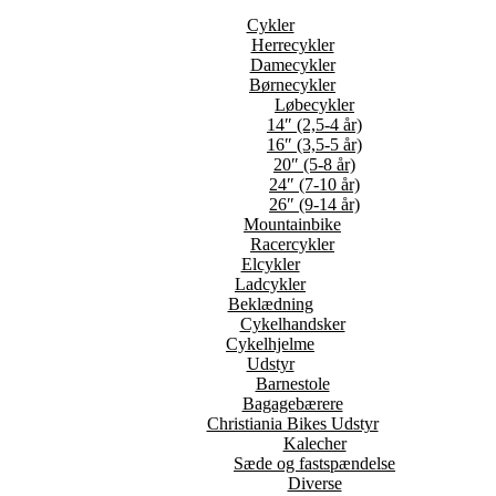
Cykler
Herrecykler
Damecykler
Børnecykler
Løbecykler
14″ (2,5-4 år)
16″ (3,5-5 år)
20″ (5-8 år)
24″ (7-10 år)
26″ (9-14 år)
Mountainbike
Racercykler
Elcykler
Ladcykler
Beklædning
Cykelhandsker
Cykelhjelme
Udstyr
Barnestole
Bagagebærere
Christiania Bikes Udstyr
Kalecher
Sæde og fastspændelse
Diverse