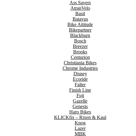
Ass Savers
AtranVelo
Basil
Batavus
Bike Attitude
Bikepartner
Blackburn
Bosch
Breezer
Brooks
Centurion
Christiania Bikes
Chrome Industries
Disney
Ecoride
Falter
Finish Line
Fuji
Gazelle
Genesis
Haro Bikes
KLICKfix – Rixen & Kaul
Knog
Lazer
MBK