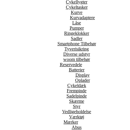
Cykellygter
Cykeltasker
Kurve
Kurvadaptere
Låse
Pumper
Ringeklokker
Sadler
Smartphone Tilbehør
Tyverisikring
Diverse udstyr
woom tilbehør
Reservedele
Batterier
Display
Oplader
Cykeldæk
Frempinde
Sadelpinde
Skærme
Styr
Vedligeholdelse
Værktøj
Mærker
Abus