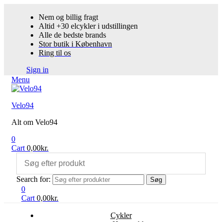
Nem og billig fragt
Altid +30 elcykler i udstillingen
Alle de bedste brands
Stor butik i København
Ring til os
Sign in
Menu
Velo94
Alt om Velo94
0
Cart
0,00
kr.
Search for:
Søg
0
Cart
0,00
kr.
Cykler