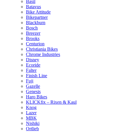
Basil
Batavus
Bike Attitude
Bikepartner
Blackburn
Bosch
Breezer
Brooks
Centurion
Christiania Bikes
Chrome Industries
Disney
Ecoride
Falter
Finish Line
Fuji
Gazelle
Genesis
Haro Bikes
KLICKfix – Rixen & Kaul
Knog
Lazer
MBK
Nishiki
Ortlieb