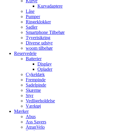
Kurve
Kurvadaptere
Låse
Pumper
Ringeklokker
Sadler
Smartphone Tilbehør
Tyverisikring
Diverse udstyr
woom tilbehør
Reservedele
Batterier
Display
Oplader
Cykeldæk
Frempinde
Sadelpinde
Skærme
Styr
Vedligeholdelse
Værktøj
Mærker
Abus
Ass Savers
AtranVelo