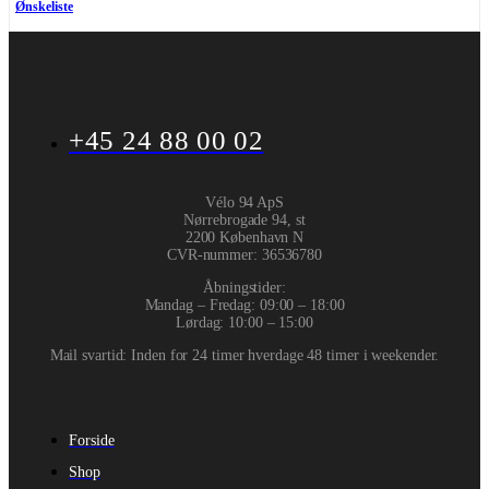
Ønskeliste
+45 24 88 00 02
Vélo 94 ApS
Nørrebrogade 94, st
2200 København N
CVR-nummer
:
36536780
Åbningstider:
Mandag – Fredag: 09:00 – 18:00
Lørdag: 10:00 – 15:00
Mail svartid: Inden for 24 timer hverdage 48 timer i weekender.
Forside
Shop