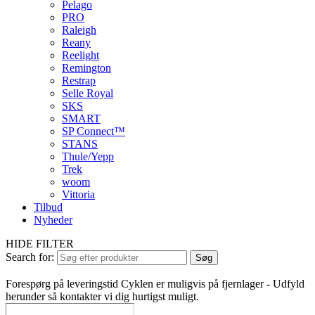
Pelago
PRO
Raleigh
Reany
Reelight
Remington
Restrap
Selle Royal
SKS
SMART
SP Connect™
STANS
Thule/Yepp
Trek
woom
Vittoria
Tilbud
Nyheder
HIDE FILTER
Search for:
Søg
Forespørg på leveringstid
Cyklen er muligvis på fjernlager - Udfyld
herunder så kontakter vi dig hurtigst muligt.