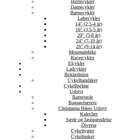
Herrecykler
Damecykler
Børnecykler
Løbecykler
14″ (2,5-4 år)
16″ (3,5-5 år)
20″ (5-8 år)
24″ (7-10 år)
26″ (9-14 år)
Mountainbike
Racercykler
Elcykler
Ladcykler
Beklædning
Cykelhandsker
Cykelhjelme
Udstyr
Barnestole
Bagagebærere
Christiania Bikes Udstyr
Kalecher
Sæde og fastspændelse
Diverse
Cykellygter
Cykeltasker