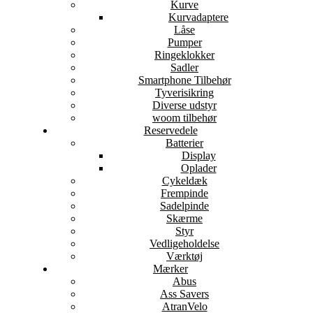
Kurve
Kurvadaptere
Låse
Pumper
Ringeklokker
Sadler
Smartphone Tilbehør
Tyverisikring
Diverse udstyr
woom tilbehør
Reservedele
Batterier
Display
Oplader
Cykeldæk
Frempinde
Sadelpinde
Skærme
Styr
Vedligeholdelse
Værktøj
Mærker
Abus
Ass Savers
AtranVelo