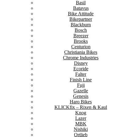
Basil
Batavus
Bike Attitude
Bikepartner
Blackburn
Bosch
Breezer
Brooks
Centurion
Christiania Bikes
Chrome Industries
Disney
Ecoride
Falter
Finish Line
Fuji
Gazelle
Genesis
Haro Bikes
KLICKfix – Rixen & Kaul
Knog
Lazer
MBK
Nishiki
Ortlieb