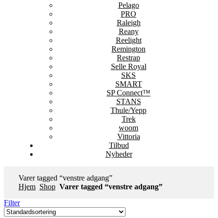
Pelago
PRO
Raleigh
Reany
Reelight
Remington
Restrap
Selle Royal
SKS
SMART
SP Connect™
STANS
Thule/Yepp
Trek
woom
Vittoria
Tilbud
Nyheder
Varer tagged “venstre adgang”
Hjem
Shop
Varer tagged “venstre adgang”
Filter