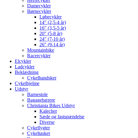
Herrecykler
Damecykler
Børnecykler
Løbecykler
14″ (2,5-4 år)
16″ (3,5-5 år)
20″ (5-8 år)
24″ (7-10 år)
26″ (9-14 år)
Mountainbike
Racercykler
Elcykler
Ladcykler
Beklædning
Cykelhandsker
Cykelhjelme
Udstyr
Barnestole
Bagagebærere
Christiania Bikes Udstyr
Kalecher
Sæde og fastspændelse
Diverse
Cykellygter
Cykeltasker