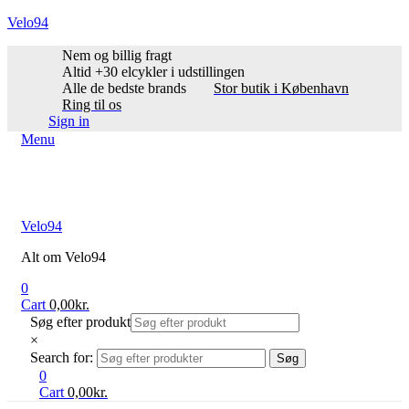
Velo94
Nem og billig fragt
Altid +30 elcykler i udstillingen
Alle de bedste brands
Stor butik i København
Ring til os
Sign in
Menu
Velo94
Alt om Velo94
0
Cart
0,00
kr.
Søg efter produkt
×
Search for:
Søg
0
Cart
0,00
kr.