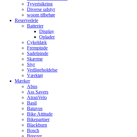
Tyverisikring
Diverse udstyr
woom tilbehør
Reservedele
Batterier
Display
Oplader
Cykeldæk
Frempinde
Sadelpinde
Skærme
Styr
Vedligeholdelse
Værktøj
Mærker
Abus
Ass Savers
AtranVelo
Basil
Batavus
Bike Attitude
Bikepartner
Blackburn
Bosch
Breezer