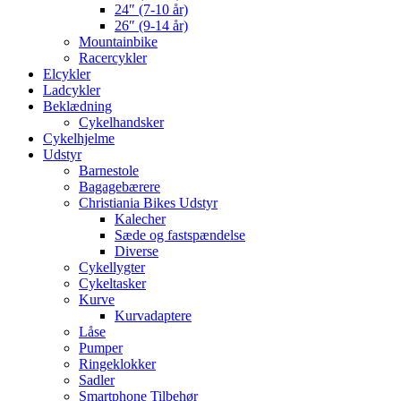
24″ (7-10 år)
26″ (9-14 år)
Mountainbike
Racercykler
Elcykler
Ladcykler
Beklædning
Cykelhandsker
Cykelhjelme
Udstyr
Barnestole
Bagagebærere
Christiania Bikes Udstyr
Kalecher
Sæde og fastspændelse
Diverse
Cykellygter
Cykeltasker
Kurve
Kurvadaptere
Låse
Pumper
Ringeklokker
Sadler
Smartphone Tilbehør