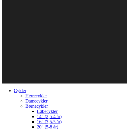
Cykler
Herrecykler
Damecykler
Børnecykler
Løbecykler
14″ (2,5-4 år)
16″ (3,5-5 år)
20″ (5-8 år)