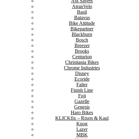
Ass Savers
AtranVelo
Basil
Batavus
Bike Attitude
Bikepartner
Blackburn
Bosch
Breezer
Brooks
Centurion
Christiania Bikes
Chrome Industries
Disney
Ecoride
Falter
Finish Line
Fuji
Gazelle
Genesis
Haro Bikes
KLICKfix – Rixen & Kaul
Knog
Lazer
MBK