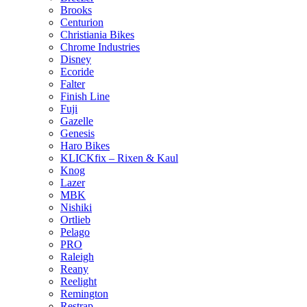
Brooks
Centurion
Christiania Bikes
Chrome Industries
Disney
Ecoride
Falter
Finish Line
Fuji
Gazelle
Genesis
Haro Bikes
KLICKfix – Rixen & Kaul
Knog
Lazer
MBK
Nishiki
Ortlieb
Pelago
PRO
Raleigh
Reany
Reelight
Remington
Restrap