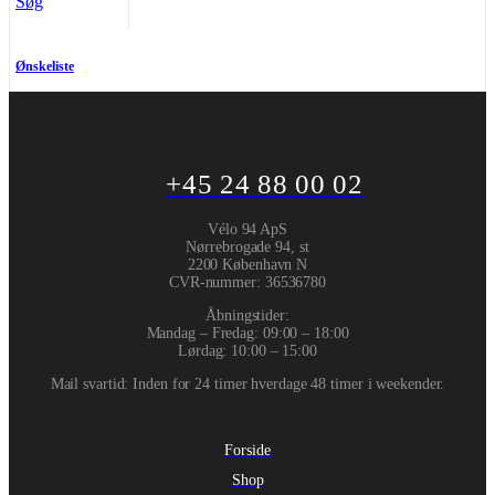
Søg
Ønskeliste
+45 24 88 00 02
Vélo 94 ApS
Nørrebrogade 94, st
2200 København N
CVR-nummer
:
36536780
Åbningstider:
Mandag – Fredag: 09:00 – 18:00
Lørdag: 10:00 – 15:00
Mail svartid: Inden for 24 timer hverdage 48 timer i weekender.
Forside
Shop