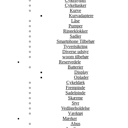
Cykellygter
Cykeltasker
Kurve
Kurvadaptere
Låse
Pumper
Ringeklokker
Sadler
Smartphone Tilbehør
Tyverisikring
Diverse udstyr
woom tilbehør
Reservedele
Batterier
Display
Oplader
Cykeldæk
Frempinde
Sadelpinde
Skærme
Styr
Vedligeholdelse
Værktøj
Mærker
Abus