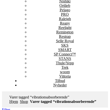
Nishiki
Ortlieb
Pelago
PRO
Raleigh
Reany
Reelight
Remington
Restrap
Selle Royal
SKS
SMART
SP Connect™
STANS
Thule/Yepp
Trek
woom
Vittoria
Tilbud
Nyheder
Varer tagged “vibrationsabsorberende”
Hjem
Shop
Varer tagged “vibrationsabsorberende”
Filter