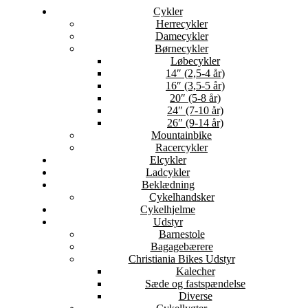
Cykler
Herrecykler
Damecykler
Børnecykler
Løbecykler
14″ (2,5-4 år)
16″ (3,5-5 år)
20″ (5-8 år)
24″ (7-10 år)
26″ (9-14 år)
Mountainbike
Racercykler
Elcykler
Ladcykler
Beklædning
Cykelhandsker
Cykelhjelme
Udstyr
Barnestole
Bagagebærere
Christiania Bikes Udstyr
Kalecher
Sæde og fastspændelse
Diverse