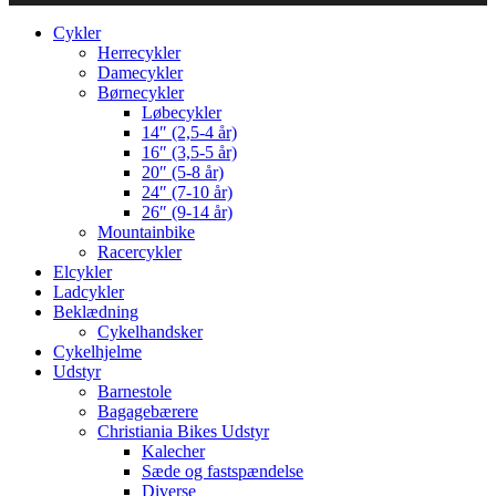
Cykler
Herrecykler
Damecykler
Børnecykler
Løbecykler
14″ (2,5-4 år)
16″ (3,5-5 år)
20″ (5-8 år)
24″ (7-10 år)
26″ (9-14 år)
Mountainbike
Racercykler
Elcykler
Ladcykler
Beklædning
Cykelhandsker
Cykelhjelme
Udstyr
Barnestole
Bagagebærere
Christiania Bikes Udstyr
Kalecher
Sæde og fastspændelse
Diverse