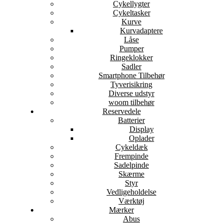
Cykellygter
Cykeltasker
Kurve
Kurvadaptere
Låse
Pumper
Ringeklokker
Sadler
Smartphone Tilbehør
Tyverisikring
Diverse udstyr
woom tilbehør
Reservedele
Batterier
Display
Oplader
Cykeldæk
Frempinde
Sadelpinde
Skærme
Styr
Vedligeholdelse
Værktøj
Mærker
Abus