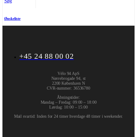
Søg
Ønskeliste
+45 24 88 00 02
Vélo 94 ApS
Nørrebrogade 94, st
2200 København N
CVR-nummer
:
36536780
Åbningstider:
Mandag – Fredag: 09:00 – 18:00
Lørdag: 10:00 – 15:00
Mail svartid: Inden for 24 timer hverdage 48 timer i weekender.