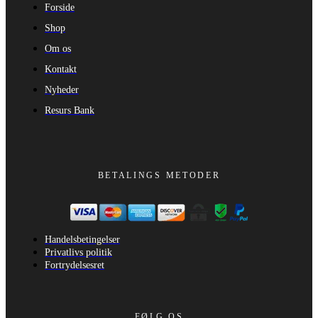
Forside
Shop
Om os
Kontakt
Nyheder
Resurs Bank
BETALINGS METODER
Handelsbetingelser
Privatlivs politik
Fortrydelsesret
FØLG OS