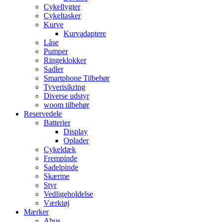
Cykellygter
Cykeltasker
Kurve
Kurvadaptere
Låse
Pumper
Ringeklokker
Sadler
Smartphone Tilbehør
Tyverisikring
Diverse udstyr
woom tilbehør
Reservedele
Batterier
Display
Oplader
Cykeldæk
Frempinde
Sadelpinde
Skærme
Styr
Vedligeholdelse
Værktøj
Mærker
Abus