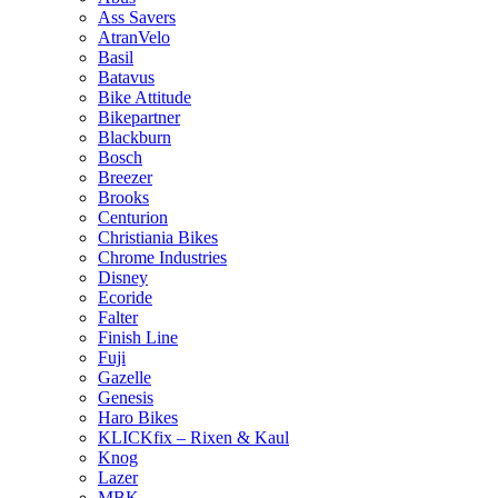
Ass Savers
AtranVelo
Basil
Batavus
Bike Attitude
Bikepartner
Blackburn
Bosch
Breezer
Brooks
Centurion
Christiania Bikes
Chrome Industries
Disney
Ecoride
Falter
Finish Line
Fuji
Gazelle
Genesis
Haro Bikes
KLICKfix – Rixen & Kaul
Knog
Lazer
MBK