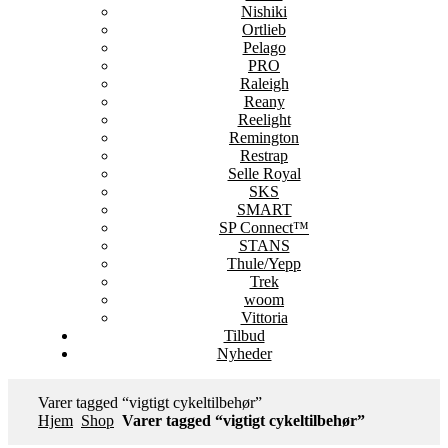
Nishiki
Ortlieb
Pelago
PRO
Raleigh
Reany
Reelight
Remington
Restrap
Selle Royal
SKS
SMART
SP Connect™
STANS
Thule/Yepp
Trek
woom
Vittoria
Tilbud
Nyheder
Varer tagged “vigtigt cykeltilbehør”
Hjem
Shop
Varer tagged “vigtigt cykeltilbehør”