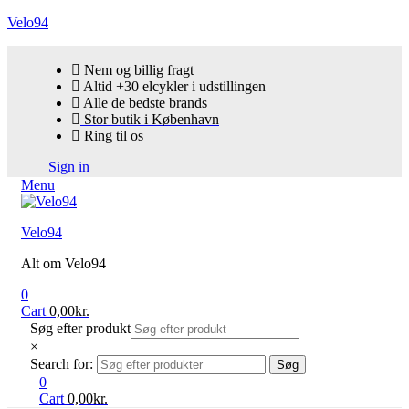
Velo94
Nem og billig fragt
Altid +30 elcykler i udstillingen
Alle de bedste brands
Stor butik i København
Ring til os
Sign in
Menu
Velo94
Alt om Velo94
0
Cart
0,00
kr.
Søg efter produkt
×
Search for:
Søg
0
Cart
0,00
kr.