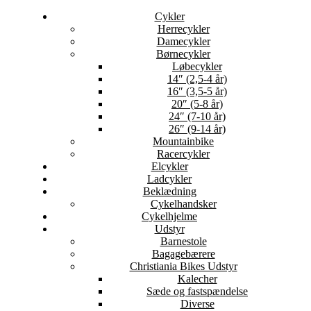
Cykler
Herrecykler
Damecykler
Børnecykler
Løbecykler
14″ (2,5-4 år)
16″ (3,5-5 år)
20″ (5-8 år)
24″ (7-10 år)
26″ (9-14 år)
Mountainbike
Racercykler
Elcykler
Ladcykler
Beklædning
Cykelhandsker
Cykelhjelme
Udstyr
Barnestole
Bagagebærere
Christiania Bikes Udstyr
Kalecher
Sæde og fastspændelse
Diverse