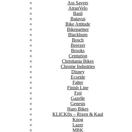
Ass Savers
AtranVelo
Basil
Batavus
Bike Attitude
Bikepartner
Blackburn
Bosch
Breezer
Brooks
Centurion
Christiania Bikes
Chrome Industries
Disney
Ecoride
Falter
Finish Line
Fuji
Gazelle
Genesis
Haro Bikes
KLICKfix – Rixen & Kaul
Knog
Lazer
MBK