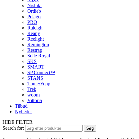
Nishiki
Ortlieb
Pelago
PRO
Raleigh
Reany
Reelight
Remington
Restrap
Selle Royal
SKS
SMART
SP Connect™
STANS
Thule/Yepp
Trek
woom
Vittoria
Tilbud
Nyheder
HIDE FILTER
Search for:
Søg